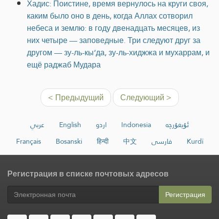
Хадис: Поистине, время вернулось на круги своя,
каким было оно в день, когда Аллах сотворил
небеса и землю: в году двенадцать месяцев, из
них четыре — заповедные. Три следуют друг за
другом — зу-ль-кы‘да, зу-ль-хиджжа и мухаррам, и
ещё раджаб Мудара
< Предыдущий
Следующий >
عربي
English
اردو
Indonesia
ئۇيغۇرچە
Français
Bosanski
हिन्दी
中文
فارسی
Kurdî
Регистрация в списке почтовых адресов
Регистрация