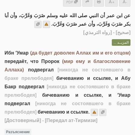
PDF
+
-
عن ابن عمر أن النبي صلى الله عليه وسلم ضَرَبَ وَغَرَّبَ، وأن أبا
بكر ضَرَبَ وَغَرَّبَ، وأن عمر ضَرَبَ وَغَرَّبَ.
] - [رواه الترمذي]
صحيح
[
المزيــد ...
Ибн ‘Умар
(да будет доволен Аллах им и его отцом)
передаёт, что Пророк
(мир ему и благословение
Аллаха)
подвергал
[никогда не состоявшего в
браке прелюбодея]
бичеванию и ссылке, и Абу
Бакр подвергал
[никогда не состоявшего в браке
прелюбодея]
бичеванию и ссылке, и ‘Умар
подвергал
[никогда не состоявшего в браке
прелюбодея]
бичеванию и ссылке.
[Достоверный]
- [Передал ат-Тирмизи]
Разъяснение