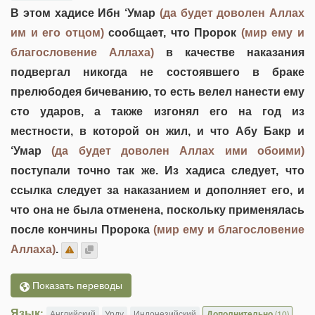
В этом хадисе Ибн ‘Умар
(да будет доволен Аллах
им и его отцом)
сообщает, что Пророк
(мир ему и
благословение Аллаха)
в качестве наказания
подвергал никогда не состоявшего в браке
прелюбодея бичеванию, то есть велел нанести ему
сто ударов, а также изгонял его на год из
местности, в которой он жил, и что Абу Бакр и
‘Умар
(да будет доволен Аллах ими обоими)
поступали точно так же. Из хадиса следует, что
ссылка следует за наказанием и дополняет его, и
что она не была отменена, поскольку применялась
после кончины Пророка
(мир ему и благословение
Аллаха)
.
Показать переводы
Язык:
Английский
Урду
Индонезийский
Дополнительно
(10)