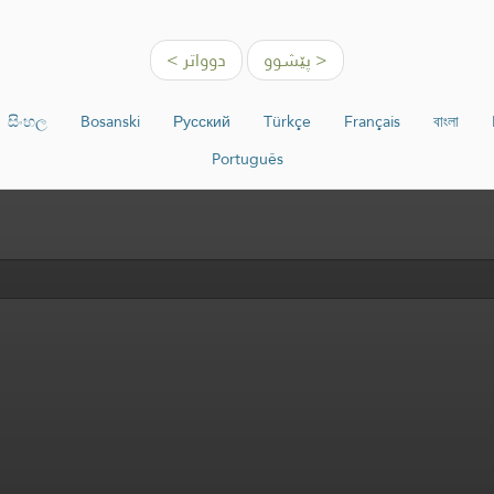
< پێشوو
دوواتر >
සිංහල
Bosanski
Русский
Türkçe
Français
বাংলা
Português