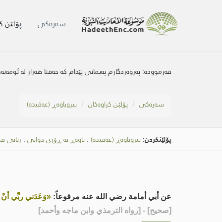
سه‌ره‌كی
پۆلێن ک
فەرموودە:
پەروەردگارم پەیمانی پێدام کە حەفتا هەزار لە ئومەت
سه‌ره‌كی
پۆلێن کراوەکان
بیروباوەڕ (عەقیدە)
پۆلێنکردن:
بیروباوەڕ (عەقیدە)
.
باوەڕ بە ڕۆژی دوایی
.
ژیانی ق
عن أبي أمامة رضي الله عنه مرفوعاً:
«وَعَدَني ربِّي أنْ
[
صحيح
] - [رواه الترمذي وابن ماجه وأحمد]