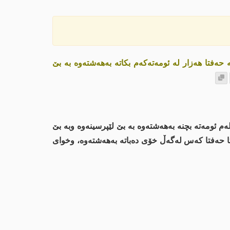
ە حەفتا هەزار لە ئومەتەکەم بکاتە بەهەشتەوە بە بێ
ەم ئومەتە بچنە بەهەشتەوە بە بێ لێپرسینەوە وبە بێ
تا حەفتا کەس لەگەڵ خۆی دەباتە بەهەشتەوە، وخواى