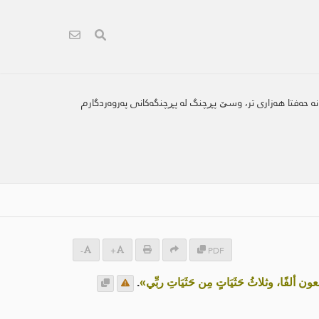
انە حەفتا هەزاری تر، وسێ پڕچنگ لە پڕچنگەکانى پەروەردگارم
-
+
PDF
 ألفًا، وثلاثُ حَثَيَاتٍ مِن حَثَيَاتِ ربِّي»
.