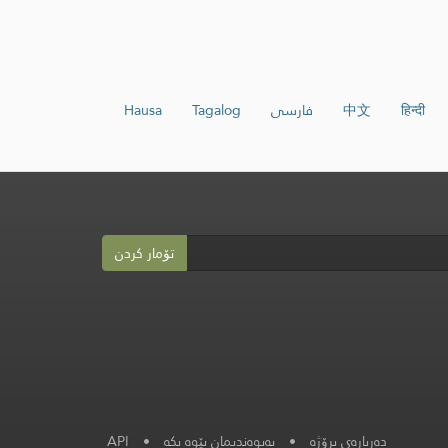
हिन्दी
中文
فارسی
Tagalog
Hausa
تۆمار کردن
دەربارەی پرۆژە
•
په‌یوه‌ندیمان پێوه‌ بكه‌
•
API