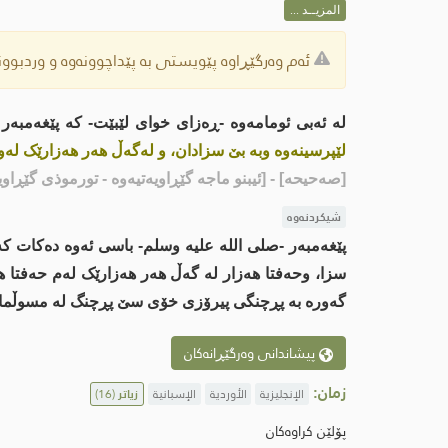
المزيــد ...
ئەم وەرگێڕاوە پێویستی بە پێداچوونەوە و وردبوونە
لە ئەبی ئومامەوە -ڕەزای خوای لێبێت- کە پێغەمبەر 
لێپرسینەوە وبە بێ سزادان، و لەگەڵ هەر هەزارێک لەو
[صەحیحە]
- [ئیبنو ماجه گێڕاویەتیەوە - تورموذی گێڕاوی
شیکردنەوە
پێغەمبەر -صلى اللە علیە وسلم- باسی ئەوە دەکات کە 
سزا، وحەفتا هەزار لە گەڵ هەر هەزارێک لەم حەفتا 
گەورە بە پڕچنگی پیرۆزی خۆی سێ پڕچنگ لە مسوڵمانان
پیشاندانی وەرگێڕانەکان
زمان:
الإنجليزية
الأوردية
الإسبانية
زیاتر
(16)
پۆلێن کراوەکان