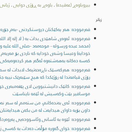
بیروباوەڕ (عەقیدە)
.
باوەڕ بە ڕۆژی دوایی
.
ژیانی
زیاتر
فەرموودە: هەر یەکێکتان دروستکردنی -بەم جۆرەیە
فەرموودە: ئەوەی شاهێدی بدات بە ( لا إله إلا ا
(محمد عبده ورسوله - موحەمەد -صلى اللە علیە و
خودایە) وعیسا وشەی خودایە کە ناردی بۆ مەریەم
کەسە دەکاتە بەهەشتەوە ئەگەر هەر کردەوەیەکی ئ
فەرموودە: هەرکەسێک ناڕەحەتیەک لابدات لە سەر ک
رۆژی قیامەتدا لە رۆژێکدا کە هیچ سێبەرێک نییە جگ
فەرموودە: کاتێک دانیشتبووین لای پێغەمبەری خ
موسافیر بێت وکەسیش لە ئێمە نایناسێت
فەرموودە: ئەی بەندەکانم، من ستەمم لە سەر نەف
داون بۆیە داوای هیدایەت لە من بکەن هیدایەتتان
فەرموودە: ئێوە بە ئاسانی وئاسوودەیی پەروەردگ
فەرموودە: خوای گەورە مۆڵەت دەدات بە کەسی زاڵم