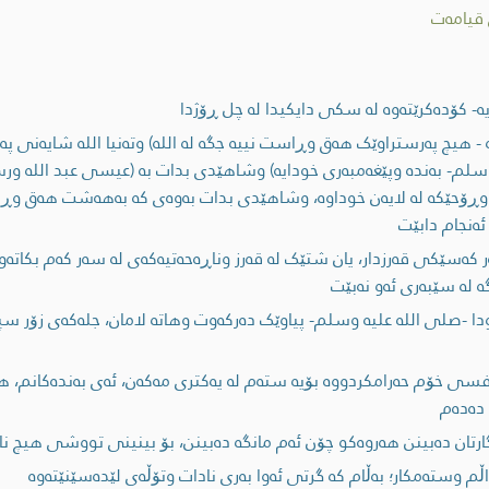
 قیامەت
- کۆدەکرێتەوە لە سکی دایکیدا لە چل ڕۆژدا
لله - هیچ پەرستراوێک هەق وڕاست نییە جگە لە الله) وتەنیا الله شایەن
سلم- بەندە وپێغەمبەری خودایە) وشاهێدی بدات بە (عیسی عبد الله ور
 وڕۆحێکە لە لایەن خوداوە، وشاهێدی بدات بەوەی کە بەهەشت هەق وڕاس
ەنجام دابێت
ەسێکی قەرزدار، یان شتێک لە قەرز وناڕەحەتیەکەی لە سەر کەم بکاتەوە
ە لە سێبەری ئەو نەبێت
ودا -صلى اللە علیە وسلم- پیاوێک دەرکەوت وهاتە لامان، جلەکەی زۆر
سی خۆم حەرامکردووە بۆیە ستەم لە یەکتری مەکەن، ئەی بەندەکانم، هە
 دەدەم
ارتان دەبینن هەروەکو چۆن ئەم مانگە دەبینن، بۆ بینینی تووشی هیچ نا
 وستەمکار؛ بەڵام کە گرتی ئەوا بەری نادات وتۆڵەی لێدەسێنێتەوە