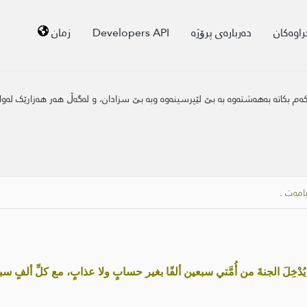
راوەکان
دەربارەی پرۆژە
Developers API
زمان
ەکەم بکاتە بەهەشتەوە بە بێ لێپرسینەوە وبە بێ سزادان، و لەگەڵ هەر هەزارێک لەو
یامەت
.
 يُدْخِلَ الجنةَ من أُمَّتي سبعين ألفًا بغير حسابٍ ولا عذابٍ، مع كلِّ ألفٍ سبعون