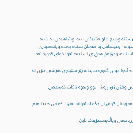
ی پەرستنە وهیچ هاوبەشێکی نییە، وشاهێدی بدات بە
سوله - وعیساش بە هەمان شێوە بەندە وپێغەمبەری
تییە، ودۆزەخ هەق وڕاستییە؛ ئەوا خوای گەورە ئەم
؛ ئەوا خوای گەورە دەیخاتە ژێر سێبەری عەرشی خۆی لە
 سپی وقژی زۆر ڕەش بوو وبەوە ناکات کەسێکی
مووتان گومڕان جگە لە ئەوانە نەبێت کە من هیدایەتم
ڕەحەتی وپاڵەپەستۆیەک نابن