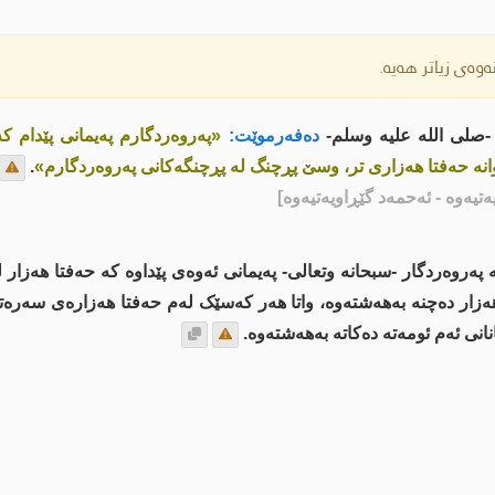
وەی زیاتر هەیە.
-صلى اللە علیە وسلم-
دەفەرموێت:
«پەروەردگارم پەیمانی پێدام ک
انە حەفتا هەزاری تر، وسێ پڕچنگ لە پڕچنگەکانى پەروەردگارم»
.
ەتیەوە - ئەحمەد گێڕاویەتیەوە]
پەروەردگار -سبحانه وتعالى- پەیمانی ئەوەى پێداوە کە حەفتا هەزار ل
هەزار دەچنە بەهەشتەوە، واتا هەر کەسێک لەم حەفتا هەزارەی سەرە
ى ئەم ئومەتە دەکاتە بەهەشتەوە.