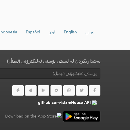
عربي
English
اردو
Español
Indonesia
بەشداریکردن لە لیستی پۆستی ئەلیکترۆنی (ئیمێڵ)
github.com/IslamHouse-API