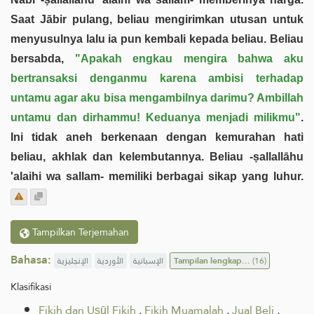
Saat Jābir pulang, beliau mengirimkan utusan untuk
menyusulnya lalu ia pun kembali kepada beliau. Beliau
bersabda,
"Apakah engkau mengira bahwa aku
bertransaksi denganmu karena ambisi terhadap
untamu agar aku bisa mengambilnya darimu? Ambillah
untamu dan dirhammu! Keduanya menjadi milikmu"
.
Ini tidak aneh berkenaan dengan kemurahan hati
beliau, akhlak dan kelembutannya. Beliau -ṣallallāhu
'alaihi wa sallam- memiliki berbagai sikap yang luhur.
Tampilkan Terjemahan
Bahasa:
الإنجليزية
الأوردية
الإسبانية
Tampilan lengkap...
(16)
Klasifikasi
Fikih dan Uṣūl Fikih
.
Fikih Muamalah
.
Jual Beli
.