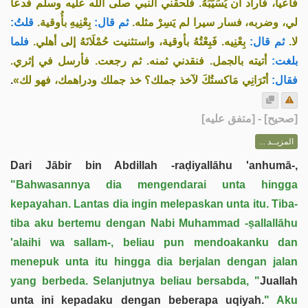
فأعيا، فأراد أن يُسَيِّبَهُ. فلحقني النبي صلى الله عليه وسلم فدعا
لي، وضربه، فسار سيرا لم يَسِرْ مثله.
ثم قال:
بِعْنِيهِ بأُوقية.
قلتُ:
لا.
ثم قال:
بِعْنِيه. فَبِعْتُهُ بأوقية، واستثنيت حُمْلَانَهُ إلى أهلي.
فلما
بلغت:
أتيته بالجمل. فنقدني ثمنه. ثم رجعت. فأرسل في إثري.
.
أتَرَانِي مَاكستُكَ لآخذ جملك؟ خذ جملك ودراهمك، فهو لك»
فقال:
] - [متفق عليه]
صحيح
[
المزيــد ...
Dari Jābir bin Abdillah -raḍiyallāhu 'anhumā-,
"Bahwasannya dia mengendarai unta hingga
kepayahan. Lantas dia ingin melepaskan unta itu. Tiba-
tiba aku bertemu dengan Nabi Muhammad -ṣallallāhu
'alaihi wa sallam-, beliau pun mendoakanku dan
menepuk unta itu hingga dia berjalan dengan jalan
yang berbeda. Selanjutnya beliau bersabda, "
Juallah
unta ini kepadaku dengan beberapa uqiyah.
" Aku