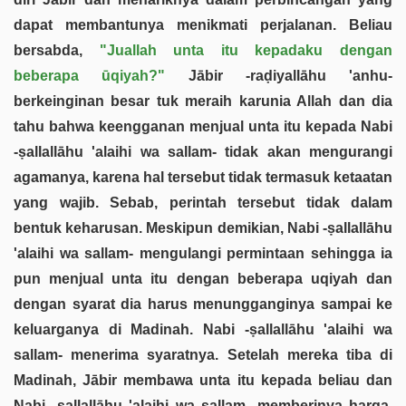
dapat membantunya menikmati perjalanan. Beliau
bersabda,
"Juallah unta itu kepadaku dengan
beberapa ūqiyah?"
Jābir -raḍiyallāhu 'anhu-
berkeinginan besar tuk meraih karunia Allah dan dia
tahu bahwa keengganan menjual unta itu kepada Nabi
-ṣallallāhu 'alaihi wa sallam- tidak akan mengurangi
agamanya, karena hal tersebut tidak termasuk ketaatan
yang wajib. Sebab, perintah tersebut tidak dalam
bentuk keharusan. Meskipun demikian, Nabi -ṣallallāhu
'alaihi wa sallam- mengulangi permintaan sehingga ia
pun menjual unta itu dengan beberapa uqiyah dan
dengan syarat dia harus menungganginya sampai ke
keluarganya di Madinah. Nabi -ṣallallāhu 'alaihi wa
sallam- menerima syaratnya. Setelah mereka tiba di
Madinah, Jābir membawa unta itu kepada beliau dan
Nabi -ṣallallāhu 'alaihi wa sallam- memberinya harga.