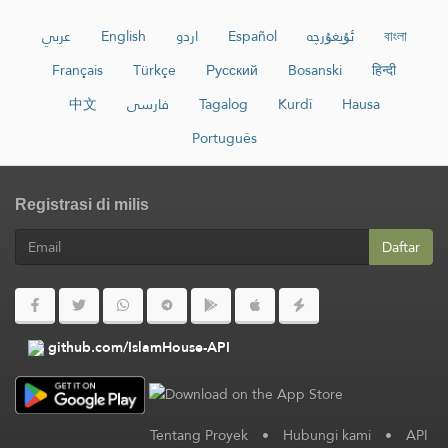
عربي
English
اردو
Español
ئۇيغۇرچە
বাংলা
Français
Türkçe
Русский
Bosanski
हिन्दी
中文
فارسی
Tagalog
Kurdî
Hausa
Português
Registrasi di milis
Daftar
github.com/IslamHouse-API
Tentang Proyek
•
Hubungi kami
•
API