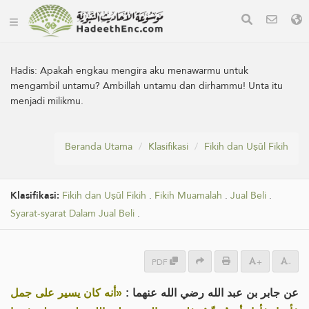
Hadis:
Apakah engkau mengira aku menawarmu untuk
mengambil untamu? Ambillah untamu dan dirhammu! Unta itu
menjadi milikmu.
Beranda Utama
Klasifikasi
Fikih dan Uṣūl Fikih
Klasifikasi:
Fikih dan Uṣūl Fikih
.
Fikih Muamalah
.
Jual Beli
.
Syarat-syarat Dalam Jual Beli
.
PDF
+
-
عن جابر بن عبد الله رضي الله عنهما :
«أنه كان يسير على جمل