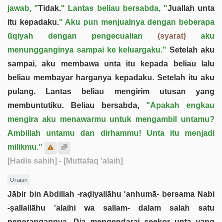
jawab, "
Tidak.
" Lantas beliau bersabda, "
Juallah unta
itu kepadaku.
" Aku pun menjualnya dengan beberapa
ūqiyah dengan pengecualian
(syarat)
aku
menungganginya sampai ke keluargaku."
Setelah aku
sampai, aku membawa unta itu kepada beliau lalu
beliau membayar harganya kepadaku. Setelah itu aku
pulang. Lantas beliau mengirim utusan yang
membuntutiku. Beliau bersabda,
"Apakah engkau
mengira aku menawarmu untuk mengambil untamu?
Ambillah untamu dan dirhammu! Unta itu menjadi
milikmu."
[Hadis sahih]
- [Muttafaq 'alaih]
Uraian
Jābir bin Abdillah -raḍiyallāhu 'anhumā- bersama Nabi
-ṣallallāhu 'alaihi wa sallam- dalam salah satu
peperangannya. Dia mengendarai seekor unta yang