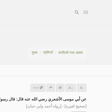
मुख्य
श्रेणियाँ
फ़ज़ीलतें तथा आदाब
PDF
+
-
عن أبي موسى الأشعري رضي الله عنه قال: قال رسو :
] - [رواه أحمد وابن حبان]
صحيح لغيره
[