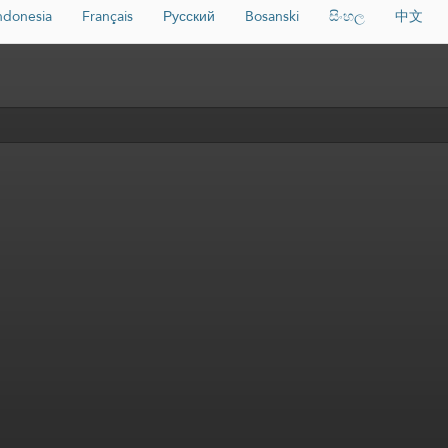
ndonesia
Français
Русский
Bosanski
සිංහල
中文