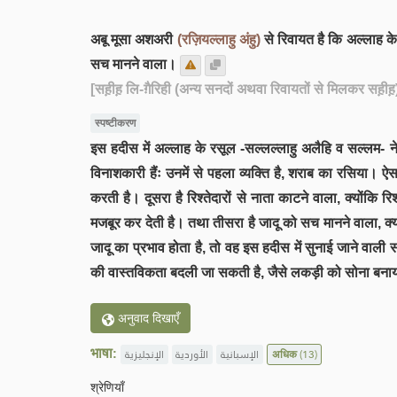
अबू मूसा अशअरी
(रज़ियल्लाहु अंहु)
से रिवायत है कि अल्लाह क
सच मानने वाला।
[सह़ीह़ लि-ग़ैरिही (अन्य सनदों अथवा रिवायतों से मिलकर सह़ीह़
स्पष्टीकरण
इस हदीस में अल्लाह के रसूल -सल्लल्लाहु अलैहि व सल्लम- ने बत
विनाशकारी हैंः उनमें से पहला व्यक्ति है, शराब का रसिया
करती है। दूसरा है रिश्तेदारों से नाता काटने वाला, क्योंक
मजबूर कर देती है। तथा तीसरा है जादू को सच मानने वाला, क्य
जादू का प्रभाव होता है, तो वह इस हदीस में सुनाई जाने वाली सज
की वास्तविकता बदली जा सकती है, जैसे लकड़ी को सोना बनाया 
अनुवाद दिखाएँ
भाषा:
الإنجليزية
الأوردية
الإسبانية
अधिक
(13)
श्रेणियाँ