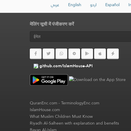
عربي
English
اردو
Español
I
मेलिंग सूची में पंजीकरण करें
github.com/IslamHouse-API
QuranEnc.com
-
TerminologyEnc.com
IslamHouse.com
What Muslim Children Must Know
Riyadh Al-Salheen with explanation and benefits
Bayan Al-Islam