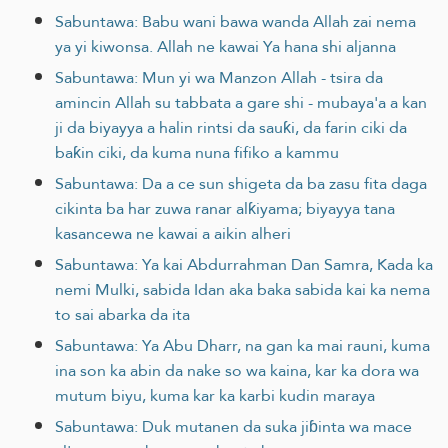
Sabuntawa: Babu wani bawa wanda Allah zai nema
ya yi kiwonsa. Allah ne kawai Ya hana shi aljanna
Sabuntawa: Mun yi wa Manzon Allah - tsira da
amincin Allah su tabbata a gare shi - mubaya'a a kan
ji da biyayya a halin rintsi da sauƙi, da farin ciki da
baƙin ciki, da kuma nuna fifiko a kammu
Sabuntawa: Da a ce sun shigeta da ba zasu fita daga
cikinta ba har zuwa ranar alƙiyama; biyayya tana
kasancewa ne kawai a aikin alheri
Sabuntawa: Ya kai Abdurrahman Dan Samra, Kada ka
nemi Mulki, sabida Idan aka baka sabida kai ka nema
to sai abarka da ita
Sabuntawa: Ya Abu Dharr, na gan ka mai rauni, kuma
ina son ka abin da nake so wa kaina, kar ka dora wa
mutum biyu, kuma kar ka karbi kudin maraya
Sabuntawa: Duk mutanen da suka jiɓinta wa mace