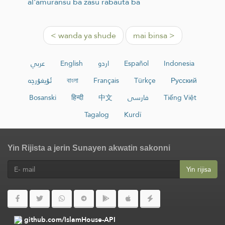
al'amuransu ba zasu rabauta ba
< wanda ya shude
mai binsa >
عربي
English
اردو
Español
Indonesia
ئۇيغۇرچە
বাংলা
Français
Türkçe
Русский
Bosanski
हिन्दी
中文
فارسی
Tiếng Việt
Tagalog
Kurdî
Yin Rijista a jerin Sunayen akwatin sakonni
Yin rijisa
github.com/IslamHouse-API