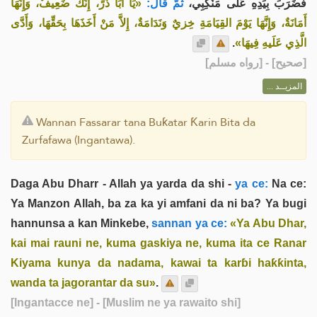
فَضَرَبَ بِيَدِهِ عَلَى مَنْكِبِي،
ثُمَّ قَالَ:
«يَا أَبَا ذَرٍّ، إِنَّكَ ضَعِيفٌ، وَإِنَّهَا
أَمَانَةٌ، وَإِنَّهَا يَوْمَ القِيَامَةِ خِزيٌ وَنَدَامَةٌ، إِلاَّ مَنْ أَخَذَهَا بِحَقِّهَا، وَأَدَّى
.
الَّذِي عَلَيهِ فِيهَا»
] - [رواه مسلم]
صحيح
[
المزيــد ...
Wannan Fassarar tana Buƙatar Ƙarin Bita da
Zurfafawa (Ingantawa).
Daga Abu Dharr - Allah ya yarda da shi -
ya ce:
Na ce:
Ya Manzon Allah, ba za ka yi amfani da ni ba? Ya bugi
hannunsa a kan Minkebe,
sannan ya ce:
«Ya Abu Dhar,
kai mai rauni ne, kuma gaskiya ne, kuma ita ce Ranar
Kiyama kunya da nadama, kawai ta karɓi haƙƙinta,
wanda ta jagorantar da su»
.
[Ingantacce ne]
- [Muslim ne ya rawaito shi]