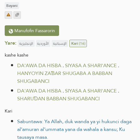
Bayani
Manufofin Fassarorin
Yare:
الإنجليزية
الأوردية
الإسبانية
Kari
(16)
kashe kashe
DA'AWA DA HISBA
.
SIYASA A SHARI'ANCE
.
HANYOYIN ZAƁAR SHUGABA A BABBAN
SHUGABANCI
DA'AWA DA HISBA
.
SIYASA A SHARI'ANCE
.
SHARUƊAN BABBAN SHUGABANCI
Kari
Sabuntawa: Ya Allah, duk wanda ya yi hukunci daga
al’amuran al’ummata yana da wahala a kansu; Ku
tausaya masa.