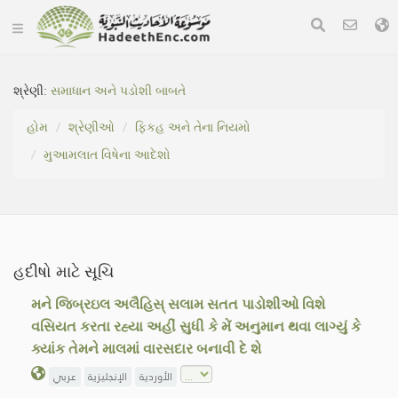
શ્રેણી:
સમાધાન અને પડોશી બાબતે
હોમ
શ્રેણીઓ
ફિકહ અને તેના નિયમો
મુઆમલાત વિષેના આદેશો
હદીષો માટે સૂચિ
મને જિબ્રઇલ અલૈહિસ્ સલામ સતત પાડોશીઓ વિશે
વસિયત કરતા રહ્યા અહીં સુધી કે મેં અનુમાન થવા લાગ્યું કે
ક્યાંક તેમને માલમાં વારસદાર બનાવી દે શે
الأوردية
الإنجليزية
عربي