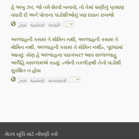
હે અબુ ઝર, જો તમે શેરવો બનાવો, તો તેમાં પાણીનું પ્રમાણ
વધારી દો અને પોતાના પાડોશીઓનું પણ ધ્યાન રાખજો
الأوردية
الإنجليزية
عربي
અલ્લાહની કસમ! તે મોમિન નથી, અલ્લાહની કસમ! તે
મોમિન નથી, અલ્લાહની કસમ! તે મોમિન નથી», પૂછવામાં
આવ્યું: કોણ હે અલ્લાહના પયગંબર? આપ સલ્લલ્લાહુ
અલૈહિ વસલ્લમએ કહ્યું: «જેની તકલીફથી તેનો પાડોશી
સુરક્ષિત ન હોય
الإندونيسية
الإنجليزية
عربي
મેઇલ સૂચિ માટે નોંધણી કરો