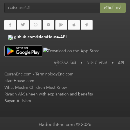
નોંધણી કરો
github.com/IslamHouse-API
પ્રોજેકટ વિશે
•
અમારો સંપર્ક
•
API
QuranEnc.com
-
TerminologyEnc.com
IslamHouse.com
What Muslim Children Must Know
Riyadh Al-Salheen with explanation and benefits
Bayan Al-Islam
HadeethEnc.com © 2026