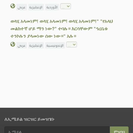
عربي
الإنجليزية
الأوردية
ወላሂ አላመነም! ወላሂ አላመነም! ወላሂ አላመነም!" "የአላህ
መልክተኛ ሆይ ማን ነው?" ተባሉ። እርሳቸውም "ጎረቤቱ
ተንኮሉን ያላመነው ሰው ነው።" አሉ።
عربي
الإنجليزية
الإندونيسية
ለኢሜይል ዝርዝር ይመዝገቡ
ምዝገባ