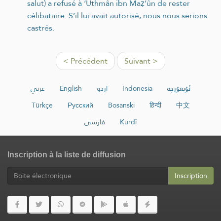
salut) a refusé à ‘Uthmân ibn Maẓ’ûn de rester
célibataire. S’il lui avait autorisé, nous nous serions
castrés.
< Précédent
Suivant >
عربي
English
اردو
Indonesia
ئۇيغۇرچە
Türkçe
Русский
Bosanski
हिन्दी
中文
فارسی
Kurdî
Inscription à la liste de diffusion
Inscription