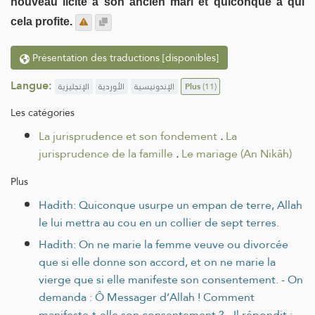
nouveau licite à son ancien mari et quiconque à qui
cela profite.
Présentation des traductions [disponibles]
Langue:
الإنجليزية
الأوردية
الإندونيسية
Plus
(11)
Les catégories
La jurisprudence et son fondement
.
La
jurisprudence de la famille
.
Le mariage (An Nikâh)
Plus
Hadith: Quiconque usurpe un empan de terre, Allah
le lui mettra au cou en un collier de sept terres.
Hadith: On ne marie la femme veuve ou divorcée
que si elle donne son accord, et on ne marie la
vierge que si elle manifeste son consentement. - On
demanda : Ô Messager d’Allah ! Comment
manifeste-t-elle son consentement ? - Il répondit :