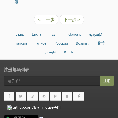
姻。
< 上一步
下一步 >
عربي
English
اردو
Indonesia
ئۇيغۇرچە
Français
Türkçe
Русский
Bosanski
हिन्दी
فارسی
Kurdî
注册邮箱列表
注册
github.com/IslamHouse-API