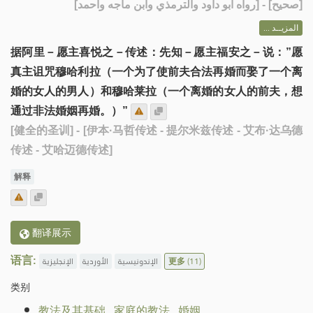
] - [رواه أبو داود والترمذي وابن ماجه وأحمد]
صحيح
[
المزيــد ...
据阿里－愿主喜悦之－传述：先知－愿主福安之－说：”愿
真主诅咒穆哈利拉（一个为了使前夫合法再婚而娶了一个离
婚的女人的男人）和穆哈莱拉（一个离婚的女人的前夫，想
通过非法婚姻再婚。）”
[健全的圣训]
- [伊本·马哲传述 - 提尔米兹传述 - 艾布·达乌德
传述 - 艾哈迈德传述]
解释
翻译展示
语言:
الإنجليزية
الأوردية
الإندونيسية
更多
(11)
类别
教法及其基础
.
家庭的教法
.
婚姻