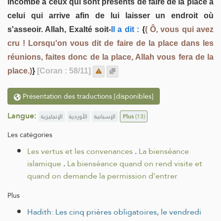
incombe à ceux qui sont présents de faire de la place à
celui qui arrive afin de lui laisser un endroit où
s'asseoir. Allah, Exalté soit-
Il a dit :
{
( Ô, vous qui avez
cru ! Lorsqu'on vous dit de faire de la place dans les
réunions, faites donc de la place, Allah vous fera de la
place.)
}
[Coran : 58/11]
Présentation des traductions [disponibles]
Langue:
الإنجليزية
الأوردية
الإسبانية
Plus
(13)
Les catégories
Les vertus et les convenances
.
La bienséance
islamique
.
La bienséance quand on rend visite et
quand on demande la permission d'entrer
Plus
Hadith: Les cinq prières obligatoires, le vendredi