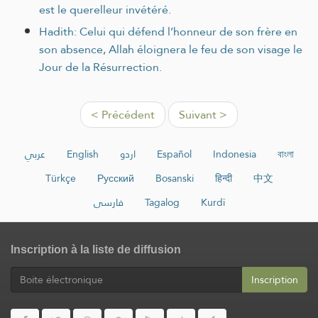
est le querelleur invétéré.
Hadith: Celui qui défend l’honneur de son frère en
son absence, Allah éloignera le feu de son visage le
Jour de la Résurrection.
< Précédent
Suivant >
عربي
English
اردو
Español
Indonesia
বাংলা
Türkçe
Русский
Bosanski
हिन्दी
中文
فارسی
Tagalog
Kurdî
Inscription à la liste de diffusion
Inscription