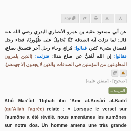
PDF
+
-
عن أبي مسعود عقبة بن عمرو الأنصاري البدري رضي الله عنه
قال: لما نزلت آية الصدقة كنَّا نُحَامِلُ على ظُهُورِنَا، فجاء رجل
فتصدق بشيء كثير،
فقالوا:
مُراءٍ، وجاء رجل آخر فتصدق بصاع،
فقالوا:
إن الله لَغَنيٌّ عن صاع هذا!؛
فنزلت:
(الذين يلمزون
.
المطوعين من المؤمنين في الصدقات والذين لا يجدون إلا جهدهم)
] - [متفق عليه]
صحيح
[
المزيــد ...
Abû Masʽûd ‘Uqbah ibn ‘Amr al-Anṣârî al-Badrî
(qu’Allah l’agrée)
relate : « Lorsque le verset sur
l’aumône a été révélé, nous amenâmes les aumônes
sur notre dos. Un homme amena une très grande