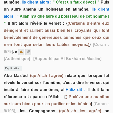
aumône,
ils dirent alors :
" C’est un faux dévot ! "
Puis
un autre amena un boisseau en aumône,
ils dirent
alors :
" Allah n’a que faire du boisseau de cet homme !
"
Il fut alors révélé le verset : {
(Certains d’entre eux
dénigrent et raillent aussi bien les croyants qui font
bénévolement de généreuses aumônes que ceux qui
n’en font que selon leurs faibles moyens.)
}
[Coran :
9/79]
. »
[Authentique]
- [Rapporté par Al-Bukhârî et Muslim]
Explication
Abû Masʽûd
(qu’Allah l’agrée)
relate que lorsque fut
révélé le verset sur l’aumône, c’est-à-dire le verset qui
incite à faire des aumônes, al-
Ḥâfiz dit :
Il doit faire
référence à la parole d’Allah : {
( Prélève une aumône
sur leurs biens pour les purifier et les bénir. )
}
[Coran :
9/103]
, les Compagnons
(qu’Allah les agrée)
se