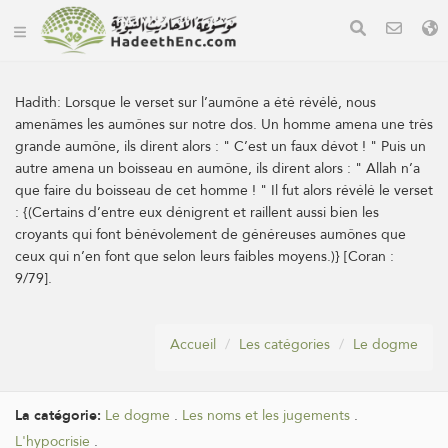
Hadith:
Lorsque le verset sur l’aumône a été révélé, nous
amenâmes les aumônes sur notre dos. Un homme amena une très
grande aumône, ils dirent alors : " C’est un faux dévot ! " Puis un
autre amena un boisseau en aumône, ils dirent alors : " Allah n’a
que faire du boisseau de cet homme ! " Il fut alors révélé le verset
: {(Certains d’entre eux dénigrent et raillent aussi bien les
croyants qui font bénévolement de généreuses aumônes que
ceux qui n’en font que selon leurs faibles moyens.)} [Coran :
9/79].
Accueil
Les catégories
Le dogme
La catégorie:
Le dogme
.
Les noms et les jugements
.
L'hypocrisie
.