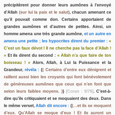
précipitèrent pour donner leurs aumônes à l’envoyé
d’Allah
(sur lui la paix et le salut)
, chacun amenant ce
qu’il pouvait comme don. Certains apportaient de
grandes aumônes et d'autres de petites. Ainsi, un
homme amena une très grande aumône,
et un autre en
amena une petite ; les hypocrites dirent du premier :
«
C’est un faux dévot ! Il ne cherche pas la face d’Allah !
»
Et ils dirent du second :
« Allah n’a que faire de ton
boisseau ! »
Alors, Allah, à Lui la Puissance et la
Grandeur,
révéla :
{
( Certains d’entre eux dénigrent et
raillent aussi bien les croyants qui font bénévolement
de généreuses aumônes que ceux qui n’en font que
selon leurs faibles moyens. )
}
[Coran : 9/79]
. C’est-à-
dire qu’ils critiquaient et se moquaient des deux. Dans
le même verset,
Allah dit encore :
{
(…et ils se moquent
d’eux. Qu’Allah se moque d’eux ! Et ils auront un