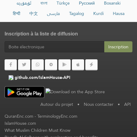
ئۇيغۇرچە
বাংলা
Türkçe
Русский
Bosanski
हिन्दी
中文
فارسی
Tagalog
Kurdî
Hausa
Inscription à la liste de diffusion
Inscription
github.com/IslamHouse-API
Autour du projet
•
Nous contacter
•
API
QuranEnc.com
-
TerminologyEnc.com
IslamHouse.com
What Muslim Children Must Know