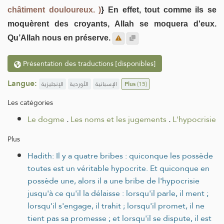
châtiment douloureux. )
} En effet, tout comme ils se
moquèrent des croyants, Allah se moquera d'eux.
Qu’Allah nous en préserve.
Présentation des traductions [disponibles]
Langue:
الإنجليزية
الأوردية
الإسبانية
Plus
(15)
Les catégories
Le dogme
.
Les noms et les jugements
.
L'hypocrisie
Plus
Hadith: Il y a quatre bribes : quiconque les possède
toutes est un véritable hypocrite. Et quiconque en
possède une, alors il a une bribe de l'hypocrisie
jusqu'à ce qu'il la délaisse : lorsqu'il parle, il ment ;
lorsqu'il s'engage, il trahit ; lorsqu'il promet, il ne
tient pas sa promesse ; et lorsqu'il se dispute, il est