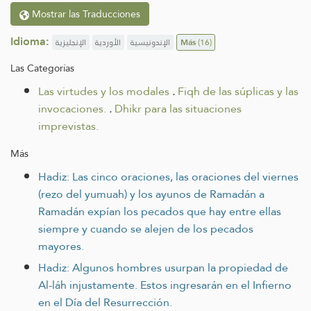
Mostrar las Traducciones
Idioma:
الإنجليزية
الأوردية
الإندونيسية
Más
(16)
Las Categorías
Las virtudes y los modales
.
Fiqh de las súplicas y las
invocaciones.
.
Dhikr para las situaciones
imprevistas.
Más
Hadiz: Las cinco oraciones, las oraciones del viernes
(rezo del yumuah) y los ayunos de Ramadán a
Ramadán expían los pecados que hay entre ellas
siempre y cuando se alejen de los pecados
mayores.
Hadiz: Algunos hombres usurpan la propiedad de
Al-láh injustamente. Estos ingresarán en el Infierno
en el Día del Resurrección.