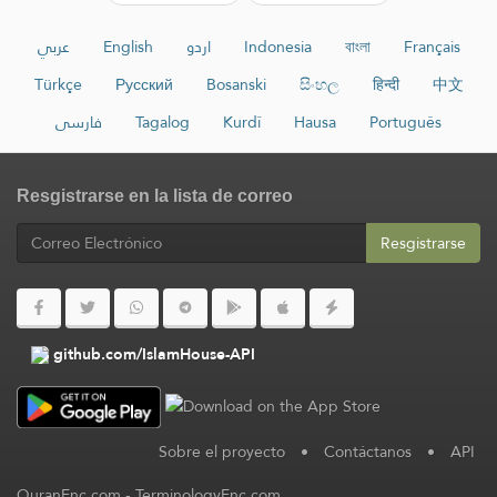
عربي
English
اردو
Indonesia
বাংলা
Français
Türkçe
Русский
Bosanski
සිංහල
हिन्दी
中文
فارسی
Tagalog
Kurdî
Hausa
Português
Resgistrarse en la lista de correo
Resgistrarse
github.com/IslamHouse-API
Sobre el proyecto
•
Contáctanos
•
API
QuranEnc.com
-
TerminologyEnc.com