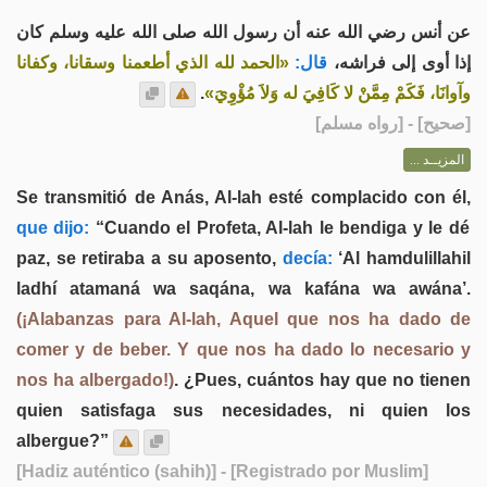
عن أنس رضي الله عنه أن رسول الله صلى الله عليه وسلم كان
إذا أوى إلى فراشه،
قال:
«الحمد لله الذي أطعمنا وسقانا، وكفانا
.
وآوانَا، فَكَمْ مِمَّنْ لا كَافِيَ له وَلاَ مُؤْوِيَ»
] - [رواه مسلم]
صحيح
[
المزيــد ...
Se transmitió de Anás, Al-lah esté complacido con él,
que dijo:
“Cuando el Profeta, Al-lah le bendiga y le dé
paz, se retiraba a su aposento,
decía:
‘Al hamdulillahil
ladhí atamaná wa saqána, wa kafána wa awána’.
(¡Alabanzas para Al-lah, Aquel que nos ha dado de
comer y de beber. Y que nos ha dado lo necesario y
nos ha albergado!)
. ¿Pues, cuántos hay que no tienen
quien satisfaga sus necesidades, ni quien los
albergue?”
[Hadiz auténtico (sahih)]
- [Registrado por Muslim]