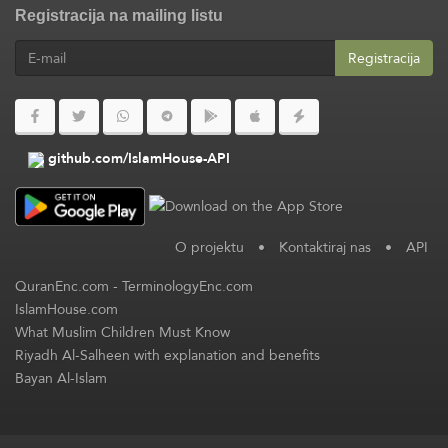
Registracija na mailing listu
Registracija
github.com/IslamHouse-API
O projektu
•
Kontaktiraj nas
•
API
QuranEnc.com
-
TerminologyEnc.com
IslamHouse.com
What Muslim Children Must Know
Riyadh Al-Salheen with explanation and benefits
Bayan Al-Islam