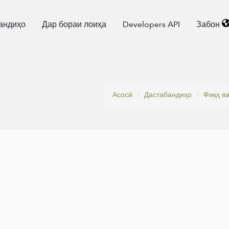
андиҳо
Дар бораи лоиҳа
Developers API
Забон
Асосӣ
Дастабандиҳо
Фиқҳ в