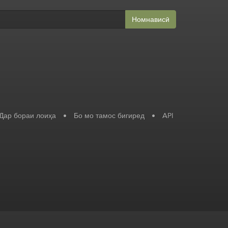
Номнависӣ
Дар бораи лоиҳа
•
Бо мо тамос бигиред
•
API