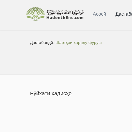
Асосӣ
Дастаб
Дастабандӣ:
Шартҳои хариду фуруш
Рӯйхати ҳадисҳо