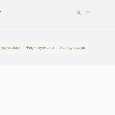
а усули фиқҳ
Фиқҳи муомалот
Хариду фуруш