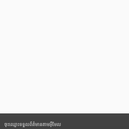
ចុះឈ្មោះទទួលព័ត៌មានតាមអ៊ីមែល