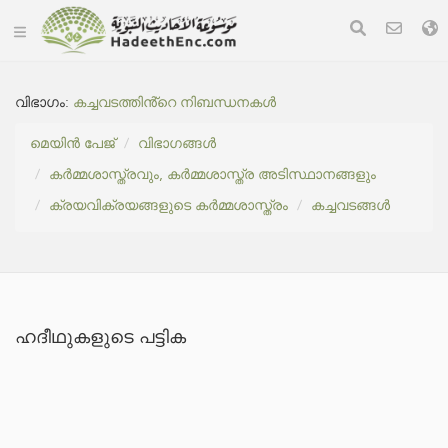
വിഭാഗം:
കച്ചവടത്തിൻ്റെ നിബന്ധനകൾ
മെയിൻ പേജ്
വിഭാഗങ്ങൾ
കർമ്മശാസ്ത്രവും, കർമ്മശാസ്ത്ര അടിസ്ഥാനങ്ങളും
ക്രയവിക്രയങ്ങളുടെ കർമ്മശാസ്ത്രം
കച്ചവടങ്ങൾ
ഹദീഥുകളുടെ പട്ടിക