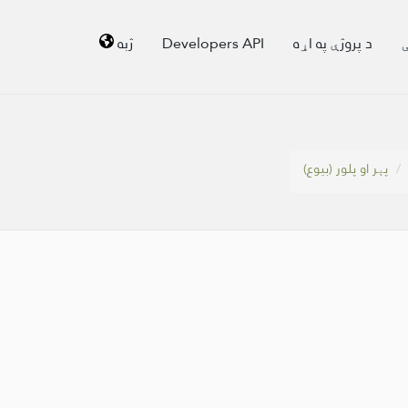
ې
د پروژې په اړه
Developers API
ژبه
پېر او پلور (بیوع)