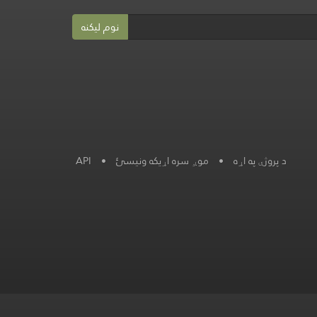
نوم لیکنه
د پروژې په اړه
•
موږ سره اړیکه ونیسئ
•
API