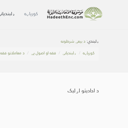
کور‌پاڼه
ډلبندیان
ډلبندي:
د بیعې شرطونه
کور‌پاڼه
ډلبندیانې
فقه او اصول یې
د معاملاتو فقه
د احادیثو لړلیک