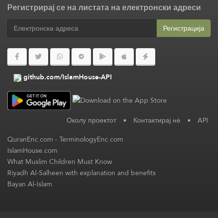
Регистрирај се на листата на електронски адреси
Регистрација
github.com/IslamHouse-API
Околу проектот
•
Контактирај нè
•
API
QuranEnc.com
-
TerminologyEnc.com
IslamHouse.com
What Muslim Children Must Know
Riyadh Al-Salheen with explanation and benefits
Bayan Al-Islam