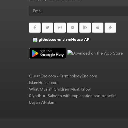
github.com/IslamHouse-API
QuranEnc.com
-
TerminologyEnc.com
IslamHouse.com
What Muslim Children Must Know
Riyadh Al-Salheen with explanation and benefits
Bayan Al-Islam