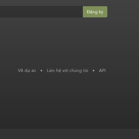
Đăng ký
Về dự án
•
Liên hệ với chúng tôi
•
API