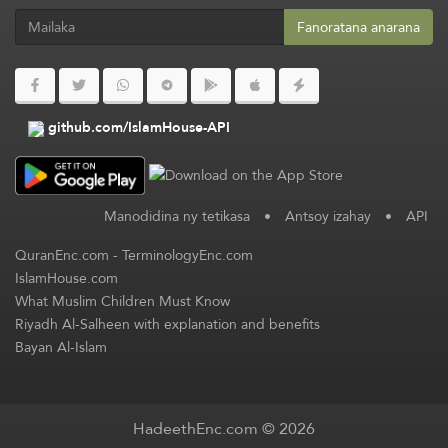
Fanoratana anarana
github.com/IslamHouse-API
Manodidina ny tetikasa
•
Antsoy izahay
•
API
QuranEnc.com
-
TerminologyEnc.com
IslamHouse.com
What Muslim Children Must Know
Riyadh Al-Salheen with explanation and benefits
Bayan Al-Islam
HadeethEnc.com © 2026