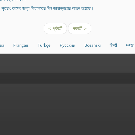
। সুতরাং তাদের জন্য কিয়ামতের দিন জাহান্নামের আগুন রয়েছে।
< পূর্ববর্তী
পরবর্তী >
sia
Français
Türkçe
Русский
Bosanski
हिन्दी
中文