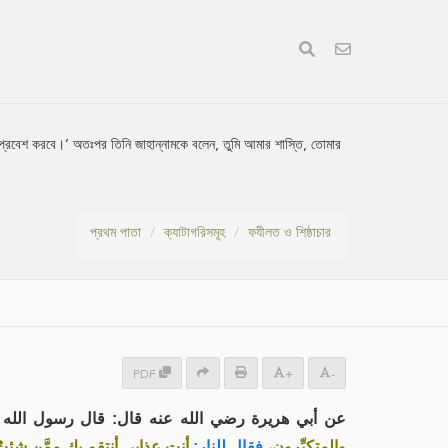
 প্রবেশ করবে।’ অতঃপর তিনি জাহান্নামকে বলেন, তুমি আমার শাস্তি, তোমার
প্রথম পাতা
ক্যাটাগরিসমূহ
ফযীলত ও শিষ্ঠাচার
PDF
+
-
عن أبي هريرة رضي الله عنه قال: قال رسول الل :
والمتكبِّرون،
فقال للنار:
أنتِ عذابي أنتقم بك ممَّن شئت،