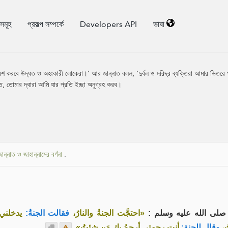
িসমূহ
প্রকল্প সম্পর্কে
Developers API
ভাষা
রবেশ করবে উদ্ধত ও অহংকারী লোকেরা।’ আর জান্নাত বলল, ‘দুর্বল ও দরিদ্র ব্যক্তিরা আমার ভিতরে
, তোমার দ্বারা আমি যার প্রতি ইচ্ছা অনুগ্রহ করব।
জান্নাত ও জাহান্নামের বর্ণনা
.
ه صلى الله عليه وسلم
«احتجَّت الجنةُ والنارُ،
فقالت الجنةُ:
يدخلني،
.
أنتِ رحمتي أرحمُ بك مَن شئتُ»
وقال للجنة:
ُ