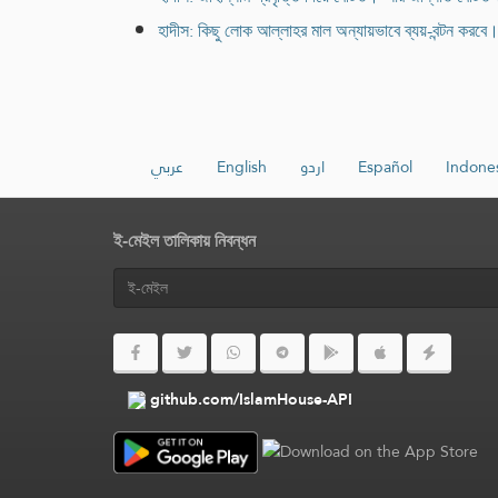
হাদীস: কিছু লোক আল্লাহর মাল অন্যায়ভাবে ব্যয়-বন্টন করবে
عربي
English
اردو
Español
Indone
ই-মেইল তালিকায় নিবন্ধন
github.com/IslamHouse-API