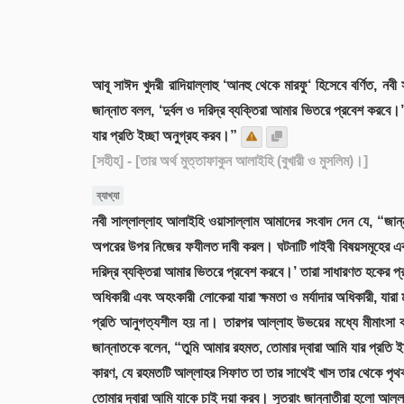
আবূ সাঈদ খুদরী রাদিয়াল্লাহু ‘আনহু থেকে মারফু‘ হিসেবে বর্ণিত,
জান্নাত বলল, ‘দুর্বল ও দরিদ্র ব্যক্তিরা আমার ভিতরে প্রবেশ করব
যার প্রতি ইচ্ছা অনুগ্রহ করব।”
[সহীহ]
- [তার অর্থ মুত্তাফাকুন আলাইহি (বুখারী ও মুসলিম)।]
ব্যাখ্যা
নবী সাল্লাল্লাহ আলাইহি ওয়াসাল্লাম আমাদের সংবাদ দেন যে, “জান্
অপরের উপর নিজের ফযীলত দাবী করল। ঘটনাটি গাইবী বিষয়সমূহের একট
দরিদ্র ব্যক্তিরা আমার ভিতরে প্রবেশ করবে।’ তারা সাধারণত হকের প
অধিকারী এবং অহংকারী লোকেরা যারা ক্ষমতা ও মর্যাদার অধিকারী, যারা
প্রতি আনুগত্যশীল হয় না। তারপর আল্লাহ উভয়ের মধ্যে মীমাংসা কর
জান্নাতকে বলেন, “তুমি আমার রহমত, তোমার দ্বারা আমি যার প্রতি 
কারণ, যে রহমতটি আল্লাহর সিফাত তা তার সাথেই খাস তার থেকে পৃথ
তোমার দ্বারা আমি যাকে চাই দয়া করব। সুতরাং জান্নাতীরা হলো আল্