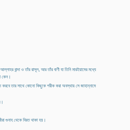
ল্লাহর বান্দা ও তাঁর রাসূল, আর তাঁর বাণী যা তিনি মারইয়ামের মধ্যে
না কেন।
ষাত করবে তার সাথে কোনো কিছুকে শরীক করা অবস্থায় সে জাহান্নামে
িব।
বীরা গুনাহ থেকে বিরত থাকা হয়।