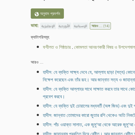
অনুবাদ প্রদর্শন
ভাষা:
الإنجليزية
الأوردية
الإسبانية
আরও ...
(14)
ক্যাটাগরিসমূহ
ফযীলত ও শিষ্ঠাচার
.
কোমলতা আনয়ণকারী বিষয় ও উপদেশমাল
আরও ...
হাদীস: যে ব্যক্তি সাক্ষ্য দেবে যে, আল্লাহ ছাড়া (সত্য) কোনো
নিক্ষেপ করেছেন এবং তাঁর রূহ। আর জান্নাত সত্য ও জাহান্
হাদীস: যে ব্যক্তি আল্লাহর সাথে সাক্ষাত করবে তার সাথে ক
প্রবেশ করবে।
হাদীস: যে ব্যক্তি দুই চোয়ালের মধ্যবর্তী (অঙ্গ জিভ) এবং দুই প
হাদীস: জান্নাত তোমাদের কারো জুতার রশি থেকেও অতি নিকট
হাদীস: পাঁচ ওয়াক্ত সালাত, এক জুমু‘আ থেকে আরেক জুমু‘আ 
হাদীস: জাহান্নাম প্রবৃত্তি দিয়ে বেষ্টিত। আর জান্নাত বেষ্টিত