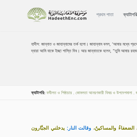
প্রথম পাতা
ক্যাটাগর
হাদীস:
জান্নাত ও জাহান্নামের তর্ক হলো। জাহান্নাম বলল, ‘আমার মধ্যে প্
দ্বারা আমি যাকে ইচ্ছা শাস্তি দিব। আর জান্নাতকে বলেন, “তুমি আমার রহমত
ক্যাটাগরি:
ফযীলত ও শিষ্ঠাচার
.
কোমলতা আনয়ণকারী বিষয় ও উপদেশমালা
.
 الضعفاءُ والمساكينُ
وقالت النار:
يدخلني الجبَّارون