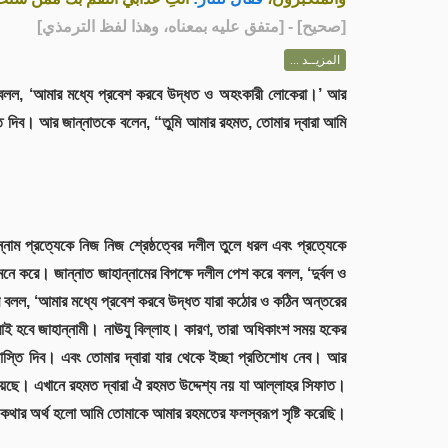
] - [متفق عليه بمعناه، وهذا لفظ الترمذي]
صحيح
[
المزيــد ...
্নাম বলল, ‘আমার মধ্যে প্রবেশ করবে উদ্ধত ও অহংকারী লোকেরা।’ আর
স্তি দিব। আর জান্নাতকে বলেন, “তুমি আমার রহমত, তোমার দ্বারা আমি
াম প্রত্যেকে নিজ নিজ শ্রেষ্ঠত্বের দলীল তুলে ধরল এবং প্রত্যেকে
করে। জান্নাত জাহান্নামের বিপক্ষে দলীল পেশ করে বলল, ‘দুর্বল ও
রে বলল, ‘আমার মধ্যে প্রবেশ করবে উদ্ধত যারা কঠোর ও কঠিন অন্তরের
তারাই হবে জাহান্নামী। নাঊযু বিল্লাহ। কারণ, তারা অধিকাংশ সময় হকের
শাস্তি দিব। এবং তোমার দ্বারা যার থেকে ইচ্ছা প্রতিশোধ নেব। আর
হয়েছে। এখানে রহমত দ্বারা ঐ রহমত উদ্দেশ্য নয় যা আল্লাহর সিফাত।
 কথার অর্থ হলো আমি তোমাকে আমার রহমতের ফলস্বরূপ সৃষ্টি করেছি।