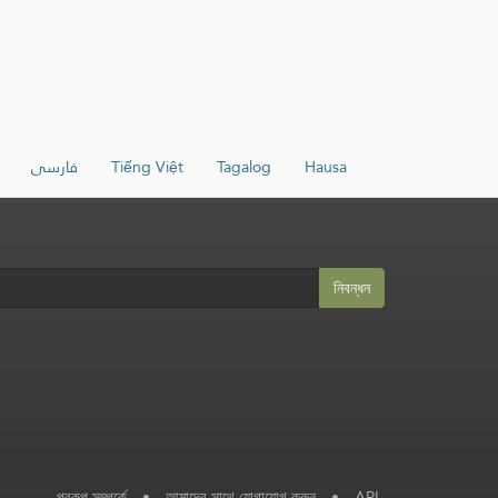
فارسی
Tiếng Việt
Tagalog
Hausa
নিবন্ধন
প্রকল্প সম্পর্কে
•
আমাদের সাথে যোগাযোগ করুন
•
API