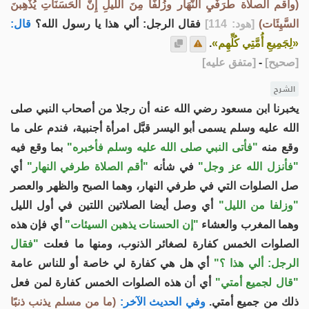
(وأقم الصلاة طَرَفَيِ النَّهَار وزُلَفًا مِنَ اللَّيلِ إِنَّ الحَسَنَاتِ يُذْهِبنَ
السَّيِئَات)
[هود: 114]
فقال الرجل: ألي هذا يا رسول الله؟
قال:
«لِجَمِيعِ أُمَّتِي كُلِّهِم»
.
[
صحيح
]
-
[
متفق عليه
]
الشرح
يخبرنا ابن مسعود رضي الله عنه أن رجلا من أصحاب النبي صلى
الله عليه وسلم يسمى أبو اليسر قبَّل امرأة أجنبية، فندم على ما
وقع منه
"فأتى النبي صلى الله عليه وسلم فأخبره"
بما وقع فيه
"فأنزل الله عز وجل"
في شأنه
"أقم الصلاة طرفي النهار"
أي
صل الصلوات التي في طرفي النهار، وهما الصبح والظهر والعصر
"وزلفا من الليل"
أي وصل أيضا الصلاتين اللتين في أول الليل
وهما المغرب والعشاء
"إن الحسنات يذهبن السيئات"
أي فإن هذه
الصلوات الخمس كفارة لصغائر الذنوب، ومنها ما فعلت
"فقال
الرجل: ألي هذا ؟"
أي هل هي كفارة لي خاصة أو للناس عامة
"قال لجميع أمتي"
أي أن هذه الصلوات الخمس كفارة لمن فعل
ذلك من جميع أمتي.
وفي الحديث الآخر:
(ما من مسلم يذنب ذنبًا