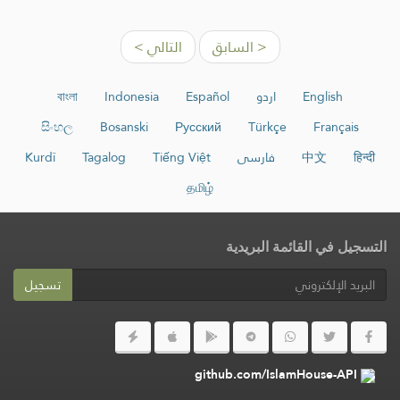
< السابق
التالي >
English
اردو
Español
Indonesia
বাংলা
සිංහල
Bosanski
Русский
Türkçe
Français
हिन्दी
中文
فارسی
Tiếng Việt
Tagalog
Kurdî
தமிழ்
التسجيل في القائمة البريدية
تسجيل
github.com/IslamHouse-API