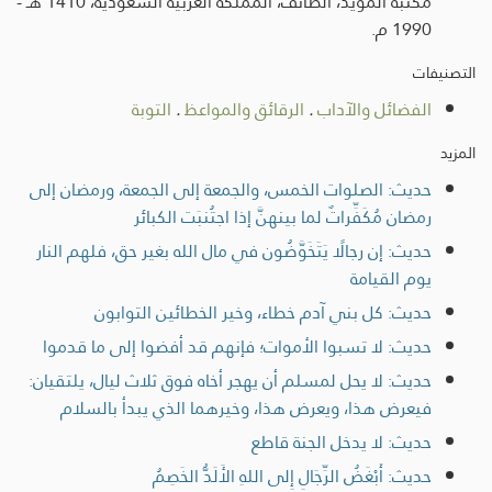
مكتبة المؤيد، الطائف، المملكة العربية السعودية، 1410 هـ -
1990 م.
التصنيفات
الفضائل والآداب
.
الرقائق والمواعظ
.
التوبة
المزيد
حديث: الصلوات الخمس، والجمعة إلى الجمعة، ورمضان إلى
رمضان مُكَفِّراتٌ لما بينهنَّ إذا اجتُنبَت الكبائر
حديث: إن رجالًا يَتَخَوَّضُون في مال الله بغير حق، فلهم النار
يوم القيامة
حديث: كل بني آدم خطاء، وخير الخطائين التوابون
حديث: لا تسبوا الأموات؛ فإنهم قد أفضوا إلى ما قدموا
حديث: لا يحل لمسلم أن يهجر أخاه فوق ثلاث ليال، يلتقيان:
فيعرض هذا، ويعرض هذا، وخيرهما الذي يبدأ بالسلام
حديث: لا يدخل الجنة قاطع
حديث: أَبْغَضُ الرِّجَالِ إِلى اللهِ الأَلَدُّ الخَصِمُ