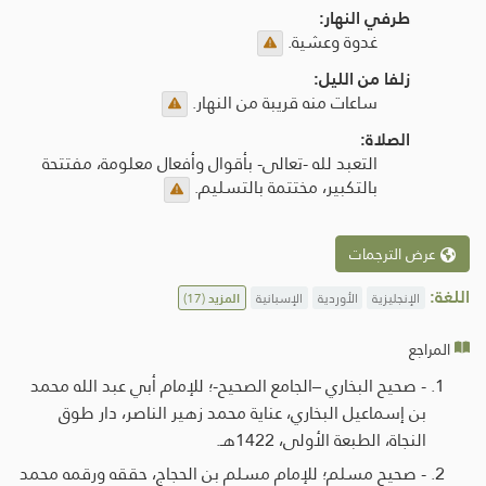
طرفي النهار:
غدوة وعشية.
زلفا من الليل:
ساعات منه قريبة من النهار.
الصلاة:
التعبد لله -تعالى- بأقوال وأفعال معلومة، مفتتحة
بالتكبير، مختتمة بالتسليم.
عرض الترجمات
اللغة:
الإنجليزية
الأوردية
الإسبانية
المزيد
(17)
المراجع
- صحيح البخاري –الجامع الصحيح-؛ للإمام أبي عبد الله محمد
بن إسماعيل البخاري، عناية محمد زهير الناصر، دار طوق
النجاة، الطبعة الأولى، 1422هـ.
- صحيح مسلم؛ للإمام مسلم بن الحجاج، حققه ورقمه محمد