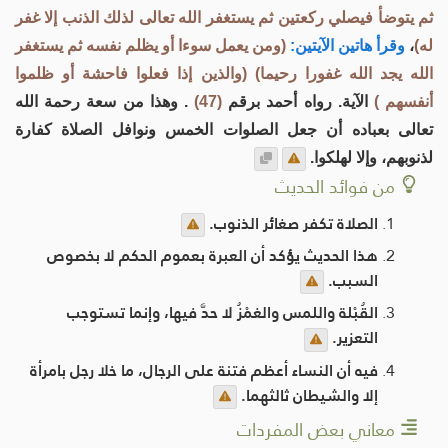
ثم يتوضأ فيصلي ركعتين ثم يستغفر الله تعالى لذلك الذنب إلا غفر
له)
،
وقرأ هاتين الآيتين:
(ومن يعمل سوءا أو يظلم نفسه ثم يستغفر
الله يجد الله غفورا رحيما)
(والذين إذا فعلوا فاحشة أو ظلموا
أنفسهم )
الآية. رواه أحمد برقم
(47)
. وهذا من سعة رحمة الله
تعالى بعباده أن جعل الصلوات الخمس ونوافل الصلاة كفارة
لذنوبهم، وإلا لهلكوا.
من فوائد الحديث
الصلاة تكفر صغائر الذنوب.
هذا الحديث يؤكد أن العبرة بعموم الحكم لا بخصوص
السبب.
القُبْلة واللمس والغمْزُ لا حدَّ فيها، وإنما تستوجب
التعزير.
فيه أن النساء أعظم فتنة على الرجال، ما خلا رجل بامرأة
إلا والشيطان ثالثهما.
معاني بعض المفردات