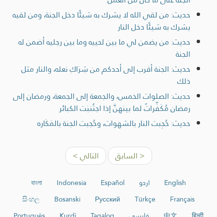
حديث: من لقي الله لا يشرك به شيئًا دخل الجنة، ومن لقيه
يشرك به شيئًا دخل النار
حديث: من يضمن لي ما بين لحييه وما بين رجليه أضمن له
الجنة
حديث: الجنة أقرب إلى أحدكم من شِرَاكِ نعله، والنار مثل
ذلك
حديث: الصلوات الخمس، والجمعة إلى الجمعة، ورمضان إلى
رمضان مُكَفِّراتٌ لما بينهنَّ إذا اجتُنبَت الكبائر
حديث: حُجِبت النار بالشهوات، وحُجبت الجنة بالمَكَاره
< السابق
التالي >
English
اردو
Español
Indonesia
বাংলা
සිංහල
Bosanski
Русский
Türkçe
Français
हिन्दी
中文
فارسی
Tagalog
Kurdî
Português