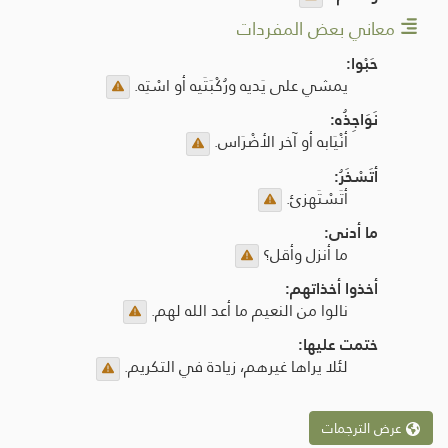
معاني بعض المفردات
حَبْوا:
يمشي على يَديه ورُكْبَتَيه أو اسْتِه.
نَوَاجِذُه:
أنْيَابه أو آخر الأضْرَاس.
أتَسْخَرُ:
أتَسْتَهزئ.
ما أدنى:
ما أنزل وأقل؟
أخذوا أخذاتهم:
نالوا من النعيم ما أعد الله لهم.
ختمت عليها:
لئلا يراها غيرهم، زيادة في التكريم.
عرض الترجمات