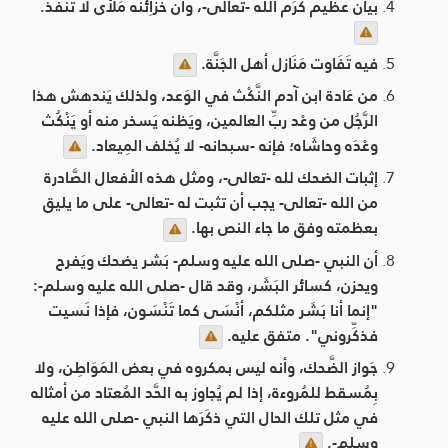
بيان عظيم كَرَم الله -تعالى-، وأن خَزَاِئنه مَلأَى لا تَنفذ.
فيه تَفَاوت مَنَازل أهل الجَنَّة.
من عَادة ابن آدم النَّكْث في الوَعد، ولذلك يَندهش هذا
الرَّجُل من وعْد ربِّ العالمين، ويَظنه يَسخر منه أو يَنْكُث
وعْدَه وحاشَاه؛ فإنه -سبحانه- لا يُخلف المِيعاد.
إثبات الضحك لله -تعالى-، ومثل هذه الأفعال الصَّادرة
من الله -تعالى- يجب أن تثبت له -تعالى- على ما يليق
بعظمته وفق ما جاء النص بها.
أن النبي -صلى الله عليه وسلم- بَشر يضحك ويَفرح
ويحزن، كسائر البَشَر، وقد قال -صلى الله عليه وسلم-:
"إنما أنا بَشَر مثلكم، أنْسَى كما تَنْسَون، فإذا نَسيت
فذكِّروني". متفق عليه.
جَواز الضَّحك، وأنه ليس بمكروه في بعض المَوَاطِن، ولا
بِمُسقط للمُروءة، إذا لم يُجاوز به الحَّد المُعتاد من أمثاله
في مثل تلك الحال التي ذكَرَها النبي -صلى الله عليه
وسلم-.