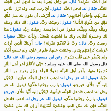
أهل الجَنَّة مَنْزِلَة؟
قال:
هو رَجُل يَجِيءُ بعد ما أُدخِل أهل الجَنَّة
الجَنَّة،
فَيُقَال له:
ادخل الجَنَّة.
فيقول:
أيْ رب، كيف وقد نَزَل النَّاس
مَنَازِلَهُم، وأخَذُوا أَخَذَاتِهِم؟
فَيُقَال له:
أَتَرْضَى أن يكون لك مثل مُلْكِ
مَلِكٍ من مُلُوكِ الدُّنيا؟
فيقول:
رَضِيْتُ رَبِّ،
فيقول:
لك ذلك ومثله
ومِثْلُه ومِثْلُه ومِثْلُه، فيقول في الخامِسة. رَضِيْتُ رَبِّ،
فيقول:
هذا
لك وَعَشَرَةُ أَمْثَالِه، ولك ما اشْتَهَتْ نَفْسُكَ، وَلَذَّتْ عَيْنُكَ.
فيقول:
رَضِيتُ رَبِّ.
قال:
رَبِّ فَأَعْلاَهُمْ مَنْزِلَة؟
قال:
أُولَئِكَ الَّذِينَ أَرَدْتُ
غَرَسْتُ كَرامَتَهُم بِيَدِي، وخَتَمْتُ عليها، فلم تَر عَيْنٌ، ولم تسمع أُذُنٌ،
ولم يَخْطُر على قَلْب بَشَر»
.
وعن ابن مسعود رضي الله عنه قال:
قال رسول الله صلى الله عليه وسلم :
«إنِّي لأَعْلَمُ آخِر أَهل النَّارِ
خُرُوجًا منها، وآخِر أهل الجنَّة دخولًا الجنَّة. رَجُل يخرج من النَّار
حَبْوا،
فيقول الله عز وجل له:
اذهب فادخل الجنَّة، فيَأتِيَها، فَيُخَيَّل
إليه أَنَّها مَلْأَى، فيرجع،
فيقول:
يا رب وجَدُتها مَلْأَى! فيقول الله عز
وجل له: اذهب فادخل الجَنَّة، فيأتيها، فَيُخَيَّل إليه أَنَّها مَلْأَى،
فيرجع
فيقول:
يا ربِّ وجَدُتها مَلْأَى،
فيقول الله عز وجل له:
اذهب فادخل
الجَنَّة، فإن لك مثل الدنيا وَعَشَرَةَ أَمْثَالِهَا؛ أو إن لك مثل عَشَرَةَ