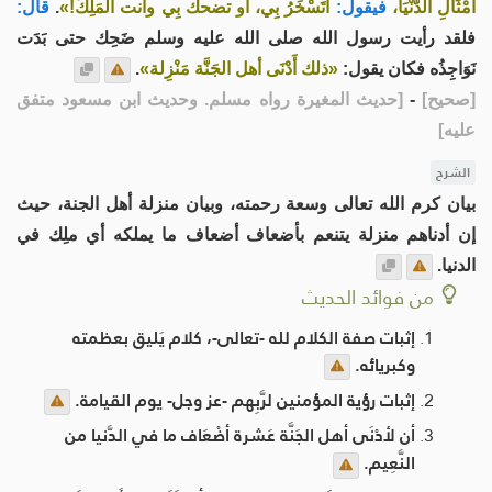
أَمْثَالِ الدُّنْيَا،
فيقول:
أَتَسْخَرُ بِي، أو تضحك بِي وأنت الْمَلِكُ!»
.
قال:
فلقد رأيت رسول الله صلى الله عليه وسلم ضَحِك حتى بَدَت
نَوَاجِذُه فكان يقول:
«ذلك أَدْنَى أهل الجَنَّة مَنْزِلة»
.
[
صحيح
]
-
[
حديث المغيرة رواه مسلم. وحديث ابن مسعود متفق
عليه
]
الشرح
بيان كرم الله تعالى وسعة رحمته، وبيان منزلة أهل الجنة، حيث
إن أدناهم منزلة يتنعم بأضعاف أضعاف ما يملكه أي ملِك في
الدنيا.
من فوائد الحديث
إثبات صفة الكلام لله -تعالى-، كلام يَليق بعظمته
وكبريائه.
إثبات رؤية المؤمنين لرَّبِهم -عز وجل- يوم القيامة.
أن لأدْنَى أهل الجَنَّة عَشرة أضْعَاف ما في الدَّنيا من
النَّعِيم.