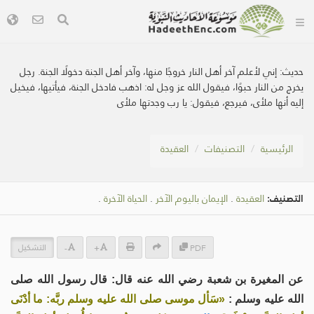
حديث:
إني لأعلم آخر أهل النار خروجًا منها، وآخر أهل الجنة دخولًا الجنة. رجل
يخرج من النار حبوًا، فيقول الله عز وجل له: اذهب فادخل الجنة، فيأتيها، فيخيل
إليه أنها ملأى، فيرجع، فيقول: يا رب وجدتها ملأى
الرئيسية
التصنيفات
العقيدة
التصنيف:
العقيدة
.
الإيمان باليوم الآخر
.
الحياة الآخرة
.
التشكيل
-
+
PDF
عن المغيرة بن شعبة رضي الله عنه قال: قال رسول الله صلى
الله عليه وسلم :
«سَأل موسى صلى الله عليه وسلم ربَّه: ما أدْنَى