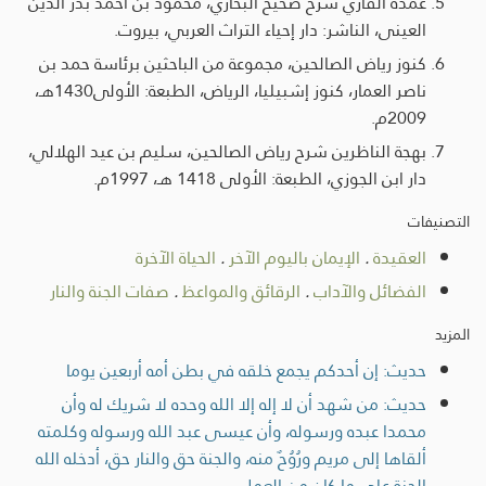
عمدة القاري شرح صحيح البخاري، محمود بن أحمد بدر الدين
العينى، الناشر: دار إحياء التراث العربي، بيروت.
كنوز رياض الصالحين، مجموعة من الباحثين برئاسة حمد بن
ناصر العمار، كنوز إشبيليا، الرياض، الطبعة: الأولى1430هـ،
2009م.
بهجة الناظرين شرح رياض الصالحين، سليم بن عيد الهلالي،
دار ابن الجوزي، الطبعة: الأولى 1418 هـ، 1997م.
التصنيفات
العقيدة
.
الإيمان باليوم الآخر
.
الحياة الآخرة
الفضائل والآداب
.
الرقائق والمواعظ
.
صفات الجنة والنار
المزيد
حديث: إن أحدكم يجمع خلقه في بطن أمه أربعين يوما
حديث: من شهد أن لا إله إلا الله وحده لا شريك له وأن
محمدا عبده ورسوله، وأن عيسى عبد الله ورسوله وكلمته
ألقاها إلى مريم ورُوُحٌ منه، والجنة حق والنار حق، أدخله الله
الجنة على ما كان من العمل