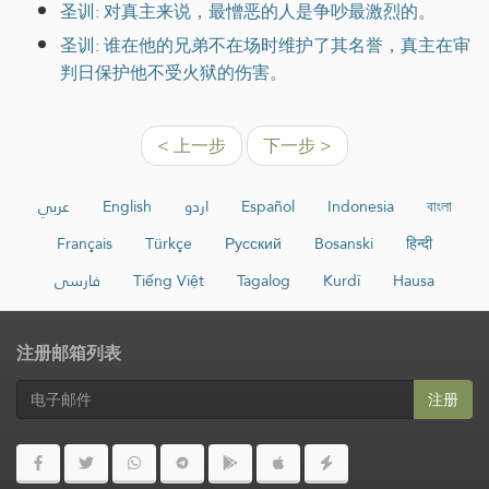
圣训: 对真主来说，最憎恶的人是争吵最激烈的。
圣训: 谁在他的兄弟不在场时维护了其名誉，真主在审
判日保护他不受火狱的伤害。
< 上一步
下一步 >
عربي
English
اردو
Español
Indonesia
বাংলা
Français
Türkçe
Русский
Bosanski
हिन्दी
فارسی
Tiếng Việt
Tagalog
Kurdî
Hausa
注册邮箱列表
注册