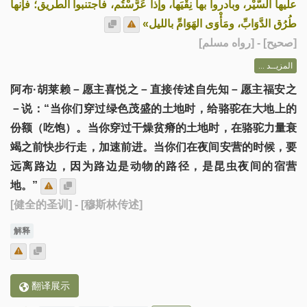
عليها السَّيْر، وبادروا بها نِقْيَها، وإذا عَرَّسْتُم، فاجتنبوا الطريق؛ فإنها
طُرُق الدَّوَابِّ، ومَأْوَى الهَوَامِّ بالليل»
] - [رواه مسلم]
صحيح
[
المزيــد ...
阿布·胡莱赖－愿主喜悦之－直接传述自先知－愿主福安之
－说：“当你们穿过绿色茂盛的土地时，给骆驼在大地上的
份额（吃饱）。当你穿过干燥贫瘠的土地时，在骆驼力量衰
竭之前快步行走，加速前进。当你们在夜间安营的时候，要
远离路边，因为路边是动物的路径，是昆虫夜间的宿营
地。”
[健全的圣训]
- [穆斯林传述]
解释
翻译展示