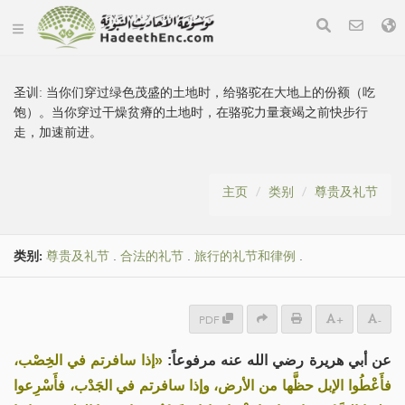
圣训:
当你们穿过绿色茂盛的土地时，给骆驼在大地上的份额（吃
饱）。当你穿过干燥贫瘠的土地时，在骆驼力量衰竭之前快步行
走，加速前进。
主页
类别
尊贵及礼节
类别:
尊贵及礼节
.
合法的礼节
.
旅行的礼节和律例
.
PDF
+
-
عن أبي هريرة رضي الله عنه مرفوعاً:
«إذا سافرتم في الخِصْب،
فأَعْطُوا الإبل حظَّها من الأرض، وإذا سافرتم في الجَدْب، فأَسْرِعوا