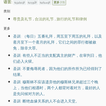
语言:
الإنجليزية
الأوردية
الإسبانية
更多
(15)
类别
尊贵及礼节
.
合法的礼节
.
旅行的礼节和律例
更多
圣训: （每日）五番礼拜，周五至下周五的礼拜，以及
斋月至下一个斋月的礼拜，它们之间的罪行都被赦
免，除非大罪。
圣训: 有些人不正当的支配真主的财产，在审判日，他
们必入火狱。
圣训: 不要侮辱死者，因为他们的所作所为已经得到了
结果。
圣训: 穆斯林不应该遗弃他的穆斯林兄弟超过三个晚
上，当他们相遇时，两个人都背对着对方，最好的人
是先问候对方的人。
圣训: 断绝血缘关系的人不会进入天堂。