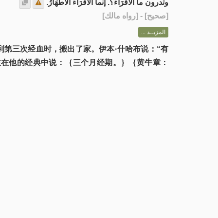
وتدرون ما الأَقْرَاءُ؟. إنما الأَقْرَاءُ الأَطْهَارُ.
] - [رواه مالك]
صحيح
[
المزيــد ...
见到第三次经血时，搬出了家。伊本·什哈布说：“有
真主在他的经典中说：｛三个月经期。｝｛黄牛章：