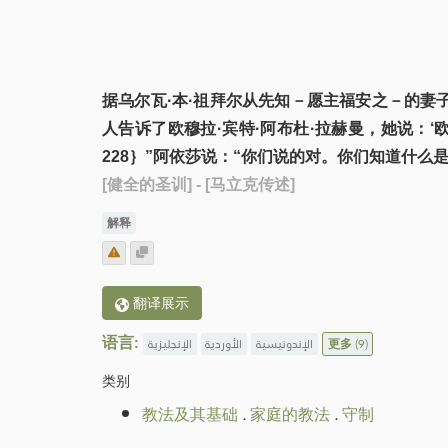
据乌尔瓦·本·祖拜尔从先知－愿主福安之－的妻子
人告诉了欧穆拉·宾特·阿布杜·拉赫曼，她说：
228｝”阿依莎说：“你们说的对。你们知道什么
[健全的圣训]
- [马立克传述]
解释
翻译展示
语言:
الإنجليزية
الأوردية
الإندونيسية
更多
(9)
类别
教法及其基础
.
家庭的教法
.
守制