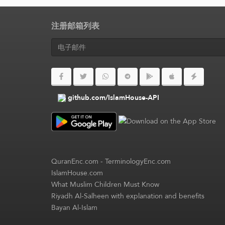
注册邮箱列表
github.com/IslamHouse-API
QuranEnc.com
-
TerminologyEnc.com
IslamHouse.com
What Muslim Children Must Know
Riyadh Al-Salheen with explanation and benefits
Bayan Al-Islam