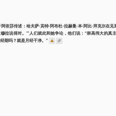
阿依莎传述：哈夫萨·宾特·阿布杜·拉赫曼·本·阿比·拜克尔在
‘欧穆拉说得对。’”人们就此和她争论，他们说：“崇高伟大的
是经期吗？就是月经干净。”