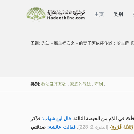
主页
类别
圣训:
先知－愿主福安之－的妻子阿依莎传述：哈夫萨·宾
类别:
教法及其基础
.
家庭的教法
.
守制
.
َتْ في الدَّمِ من الحيضة الثالثة
قال ابن شهاب:
فذُكر
صدقتم،
فقالت عائشة:
.
[البقرة 2: 228]
{ثَلاَثَةَ قُرُوءٍ}