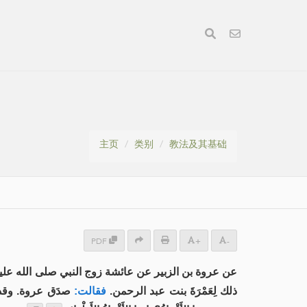
主页
类别
教法及其基础
PDF
+
-
عن عروة بن الزبير عن عائشة زوج النبي صلى الله عليه وس.
ذلك لِعَمْرَةَ بنت عبد الرحمن.
فقالت:
صدَق عروة. وقد،