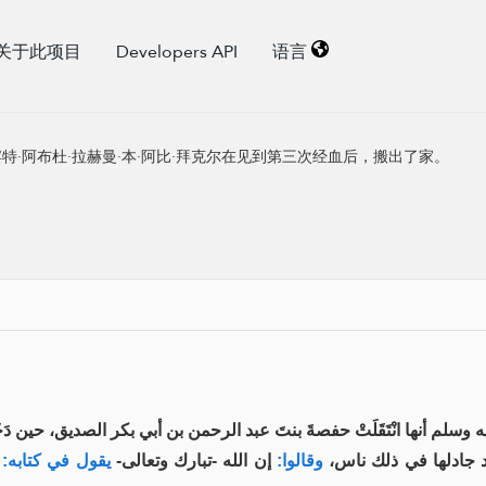
关于此项目
Developers API
语言
特·阿布杜·拉赫曼·本·阿比·拜克尔在见到第三次经血后，搬出了家。
لم أنها انْتَقَلَتْ حفصةَ بنتَ عبد الرحمن بن أبي بكر الصديق، حين دَخَل
 جادلها في ذلك ناس
وقالوا:
إن الله -تبارك وتعالى-
يقول في كتابه: