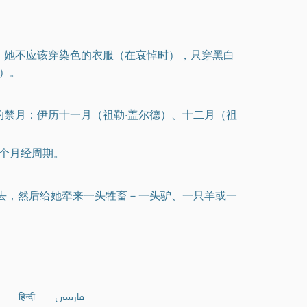
。她不应该穿染色的衣服（在哀悼时），只穿黑白
）。
的禁月：伊历十一月（祖勒·盖尔德）、十二月（祖
一个月经周期。
过去，然后给她牵来一头牲畜－一头驴、一只羊或一
हिन्दी
فارسی