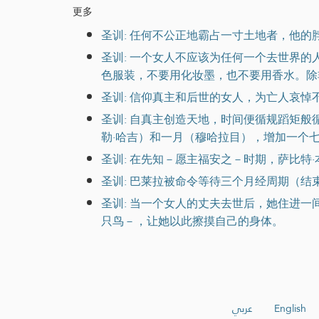
更多
圣训: 任何不公正地霸占一寸土地者，他的
圣训: 一个女人不应该为任何一个去世界
色服装，不要用化妆墨，也不要用香水。除
圣训: 信仰真主和后世的女人，为亡人哀
圣训: 自真主创造天地，时间便循规蹈矩
勒·哈吉）和一月（穆哈拉目），增加一个
圣训: 在先知－愿主福安之－时期，萨比特
圣训: 巴莱拉被命令等待三个月经周期（结
圣训: 当一个女人的丈夫去世后，她住进
只鸟－，让她以此擦摸自己的身体。
عربي
English