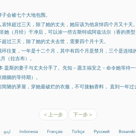
脖子会被七个大地包围。
的人哀悼超过三天，除了她的丈夫，她应该为他哀悼四个月又十天
非她（月经）干净后，可以涂一些古斯特或阿兹法尔（香的类型
悼不超过三天，除了她的丈夫去世，需要四个月十天。
般循环往复，一年是十二个月，其中有四个月是禁月，三个是连续
七月（拉吉布）。
∙本∙盖斯的妻子与丈夫分手了。先知－愿主福安之－命令她等待
束婚姻的等待期）。
一间简陋的茅屋，穿她最破烂的衣服，不可接触香料， 直到一年
< 上一步
下一步 >
اردو
Indonesia
Français
Türkçe
Русский
Bosanski