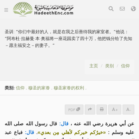
圣训:
“你们中最好的人，就是在我之后善待我的家室者。”他说：
“阿布杜·拉赫曼·本·奥福将一座花园卖了四十万，他把钱分给了先知
－愿主福安之－的妻子。”
主页
类别
信仰
类别:
信仰
.
穆圣的家眷
.
穆圣家眷的权利
.
PDF
+
-
عن أبي هريرة رضي الله عنه ،
قال:
قال رسول الله صلى الله
فباع عبد
قال:
.
«خيرُكم خيركم لأهلي مِن بعدي»
عليه وسلم :