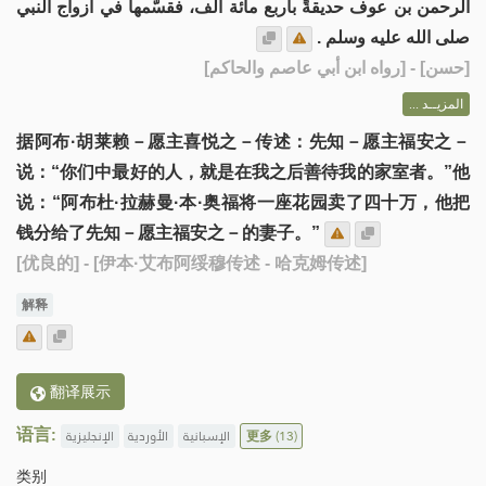
الرحمن بن عوف حديقةً بأربع مائة ألف، فقسَّمها في أزواج النبي
صلى الله عليه وسلم .
] - [رواه ابن أبي عاصم والحاكم]
حسن
[
المزيــد ...
据阿布·胡莱赖－愿主喜悦之－传述：先知－愿主福安之－
说：“你们中最好的人，就是在我之后善待我的家室者。”他
说：“阿布杜·拉赫曼·本·奥福将一座花园卖了四十万，他把
钱分给了先知－愿主福安之－的妻子。”
[优良的]
- [伊本·艾布阿绥穆传述 - 哈克姆传述]
解释
翻译展示
语言:
الإنجليزية
الأوردية
الإسبانية
更多
(13)
类别