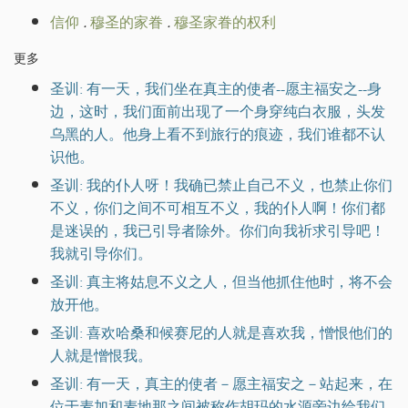
信仰
.
穆圣的家眷
.
穆圣家眷的权利
更多
圣训: 有一天，我们坐在真主的使者--愿主福安之--身
边，这时，我们面前出现了一个身穿纯白衣服，头发
乌黑的人。他身上看不到旅行的痕迹，我们谁都不认
识他。
圣训: 我的仆人呀！我确已禁止自己不义，也禁止你们
不义，你们之间不可相互不义，我的仆人啊！你们都
是迷误的，我已引导者除外。你们向我祈求引导吧！
我就引导你们。
圣训: 真主将姑息不义之人，但当他抓住他时，将不会
放开他。
圣训: 喜欢哈桑和候赛尼的人就是喜欢我，憎恨他们的
人就是憎恨我。
圣训: 有一天，真主的使者－愿主福安之－站起来，在
位于麦加和麦地那之间被称作胡玛的水源旁边给我们