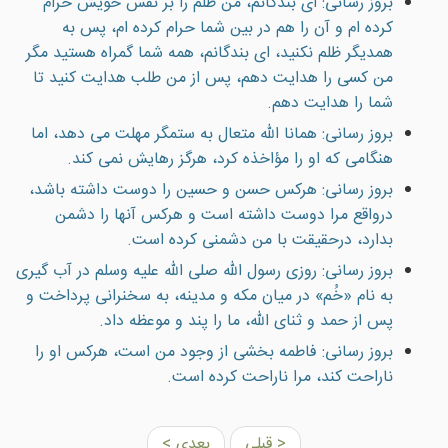
بروز رسانی: اى بندگانم، من ظلم را بر نفس خويش حرام
كرده ام و آن را هم در بين شما حرام كرده ام، پس به
همديگر ظلم نكنيد، اى بندگانم، همه شما گمراه هستيد مگر
من كسى را هدايت دهم، پس از من طلب هدايت كنيد تا
شما را هدايت دهم.
بروز رسانی: همانا الله متعال به ستمگر مهلت مى دهد، اما
هنگامى كه او را مؤاخذه كرد، هرگز رهايش نمى كند.
بروز رسانی: هرکس حسن و حسین را دوست داشته باشد،
درواقع مرا دوست داشته است و هرکس آنها را دشمن
بدارد، درحقیقت با من دشمنی کرده است.
بروز رسانی: روزی رسول الله صلى الله عليه وسلم در آب گيری
به نام «خُم» در ميان مکه و مدينه، به سخنرانی پرداخت و
پس از حمد و ثنای الله، ما را پند و موعظه داد.
بروز رسانی: فاطمه بخشی از وجود من است، هرکس او را
ناراحت کند، مرا ناراحت کرده است.
< قبلی
بعدی >