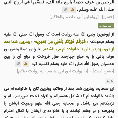
الرحمن بن عوف حديقةً بأربع مائة ألف، فقسَّمها في أزواج النبي
صلى الله عليه وسلم .
[
حسن
] - [رواه ابن أبي عاصم والحاكم]
المزيــد ...
از ابوهریره رضی الله عنه روایت است که رسول الله صلی الله علیه
وسلم فرمودند:
«خَيْرُكُمْ خَيْرُكُمْ لِأَهْلِي مِنْ بَعْدِي»
:
«بهترین شما بعد
از من، بهترین تان با خانواده ام می باشد»
. بنابراین عبدالرحمن بن
عوف باغی را به مبلغ چهارصد هزار فروخت و مبلغ آن را بین
همسران رسول الله صلی الله علیه وسلم تقسیم کرد.
[حسن است]
- [به روایت ابن ابی عاصم - به روایت حاکم]
شرح
ای صحابه، بهترین شما بعد از وفاتم، بهترین تان با خانواده ام می
باشد؛ خانواده ام که شامل همسرانم و افراد تحت سرپرستی ام و
نزدیکانم می باشد. و صحابه رضی الله عنهم وصیت ایشان را
پذیرفته و بر چشم نهادند و با خانواده ی ایشان با کمال احترام