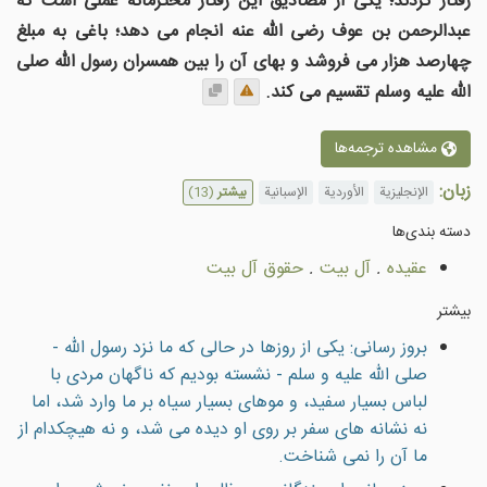
رفتار کردند؛ یکی از مصادیق این رفتار محترمانه عملی است که
عبدالرحمن بن عوف رضی الله عنه انجام می دهد؛ باغی به مبلغ
چهارصد هزار می فروشد و بهای آن را بین همسران رسول الله صلی
الله علیه وسلم تقسیم می کند.
مشاهده ترجمه‌ها
زبان:
الإنجليزية
الأوردية
الإسبانية
بیشتر
(13)
دسته بندى‌ها
عقيده
.
آل بيت
.
حقوق آل بيت
بیشتر
بروز رسانی: يكى از روزها در حالى كه ما نزد رسول الله -
صلى الله عليه و سلم - نشسته بوديم كه ناگهان مردى با
لباس بسيار سفيد، و موهاى بسيار سياه بر ما وارد شد، اما
نه نشانه هاى سفر بر روى او ديده مى شد، و نه هیچکدام از
ما آن را نمى شناخت.