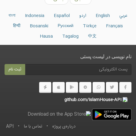
عربي
English
اردو
Español
Indonesia
বাংলা
हिन्दी
Bosanski
Русский
Türkçe
Français
Hausa
Tagalog
中文
نام نویسی در ليست پستى
ثبت نام
github.com/IslamHouse-API
درباره‌ى پروژه
•
تماس با ما
•
API