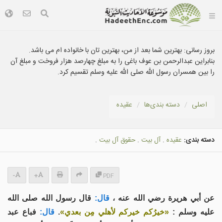
بروز رسانی:
بهترین شما بعد از من، بهترین تان با خانواده ام می باشد.
بنابراین عبدالرحمن بن عوف باغی را به مبلغ چهارصد هزار فروخت و مبلغ آن
را بین همسران رسول الله صلی الله علیه وسلم تقسیم کرد.
اصلی
دسته بندى‌ها
عقيده
دسته بندی:
عقيده
.
آل بيت
.
حقوق آل بيت
.
-
+
PDF
عن أبي هريرة رضي الله عنه ،
قال:
قال رسول الله صلى الله
عليه وسلم :
«خيرُكم خيركم لأهلي مِن بعدي»
.
قال:
فباع عبد