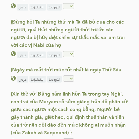
الأوردية
الإنجليزية
عربي
{Đừng hỏi Ta những thứ mà Ta đã bỏ qua cho các
ngươi, quả thật những người thời trước các
ngươi đã bị hủy diệt chỉ vì sự thắc mắc và làm trái
với các vị Nabi của họ
الأوردية
الإنجليزية
عربي
{Ngày mà mặt trời mọc tốt nhất là ngày Thứ Sáu
الأوردية
الإنجليزية
عربي
{Xin thề với Đấng nắm linh hồn Ta trong tay Ngài,
con trai của Maryam sẽ sớm giáng trần để phân xử
giửa các ngươi một cách công bằng, Người bẻ
gãy thánh giá, giết heo, qui định thuế thân và tiền
của trở nên dồi dào đến mức không ai muốn nhận
(của Zakah và Saqadahd).}