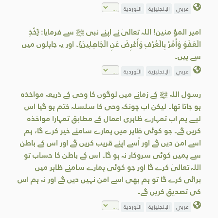
عربي
الإنجليزية
الأوردية
امیر المؤ منین! اللہ تعالیٰ نے اپنے نبی ﷺ سے فرمایا: {خُذِ
الْعَفْوَ وَأْمُرْ بِالْعُرْفِ وَأَعْرِضْ عَنِ الْجَاهِلِينَ}۔ اور یہ جاہلوں میں
سے ہیں۔
عربي
الإنجليزية
الأوردية
رسول اللہ ﷺ کے زمانے میں لوگوں کا وحی کے ذریعہ مواخذہ
ہو جاتا تھا۔ لیکن اب چونکہ وحی کا سلسلہ ختم ہو گیا اس
لیے ہم اب تمہارے ظاہری اعمال کے مطابق تمہارا مواخذہ
کریں گے۔ جو کوئی ظاہر میں ہمارے سامنے خیر کرے گا، ہم
اسے امن دیں گے اور اُسے اپنے قریب کریں گے اور اس کے باطن
سے ہمیں کوئی سروکار نہ ہو گا۔ اس کے باطن کا حساب تو
اللہ تعالیٰ کرے گا اور جو کوئی ہمارے سامنے ظاہر میں
برائی کرے گا تو ہم بھی اسے امن نہیں دیں گے اور نہ ہم اس
کی تصدیق کریں گے۔
عربي
الإنجليزية
الأوردية