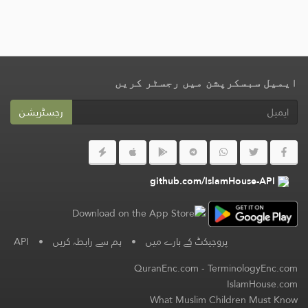
ایمیل سبسکرپشن میں رجسٹر کریں
رجسٹریشن
github.com/IslamHouse-API
پروجیکٹ کے بارے میں
•
ہم سے رابطہ کریں
•
API
QuranEnc.com
-
TerminologyEnc.com
IslamHouse.com
What Muslim Children Must Know