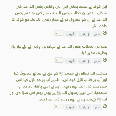
اہل کوفہ نے سعد یعنی ابن ابی وقاص رضی اللہ عنہ کی
شکایت عمر بن خطاب رضی اللہ عنہ سے کی تو عمر رضی
اللہ عنہ نے ان کو معزول کر کے عمار رضی اللہ عنہ کو کوفہ کا
حاکم بنایا۔
عربي
الإنجليزية
الأوردية
عمر بن الخطاب رضی اللہ عنہ نے مہاجرین اولین کے لئے چار ہزار
وظیفہ مقرر کیا۔
عربي
الإنجليزية
الأوردية
بلاشبہ اللہ تعالیٰ نے محمد ﷺ کو حق کے ساتھ مبعوث کیا
اور آپ پر کتاب نازل فرمائی۔ اللہ نے آپ پر جو نازل کیا اس
میں رجم کی آیت بھی تھی، ہم نے اسے پڑھا، یاد کیا اور
سمجھا، اس لیے رسول اللہ ﷺ نے بھی رجم کی سزا دی اور
آپ ﷺ کےبعد ہم نے بھی رجم کی سزا دی۔
عربي
الإنجليزية
الأوردية