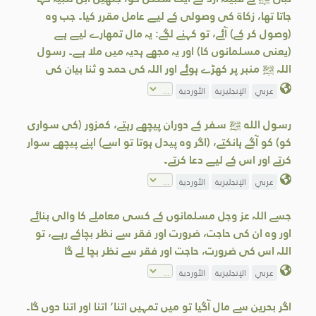
جاتا تھا، زکاۃ کی وصولی کے لیے عامل مقرر کیا۔ جب وہ
(وصول کر کے) آئے، تو کہنے لگے: یہ مال تمھارے لیے ہے
(یعنی مسلمانوں کا) اور یہ مجھے ہدیہ میں ملا ہے۔ رسول
اللہ ﷺ منبر پر کھڑے ہوئے اور اللہ کی حمد و ثنا بیان کی
عربي
الإنجليزية
الأوردية
رسول الله ﷺ سفر کے دوران پیچھے رہتے، کمزور (کی سواری
کو) کو آگے ہانکتے، (اگر وہ پیدل ہوتا تو اسے) اپنے پیچھے سوار
کرتے اور اس کے لیے دعا کرتے۔
عربي
الإنجليزية
الأوردية
جسے اللہ عز وجل مسلمانوں کے کسی معاملے کا والی بنائے
اور وہ ان کی حاجت، ضرورت اور فقر سے نظر بچاکے رہے، تو
اللہ اس کی ضرورت، حاجت اور فقر سے نظر بچا لے گا
عربي
الإنجليزية
الأوردية
اگر بحرین سے مال آگیا تو میں تمہیں اتنا‘ اتنا اور اتنا دوں گا۔