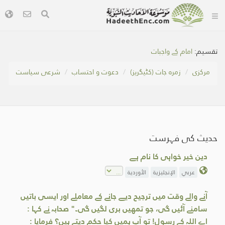
تقسیم:
امام کے واجبات
مرکزی
زمرہ جات (کٹیگریز)
دعوت و احتساب
شرعی سیاست
حدیث کی فہرست
دین خیر خواہی کا نام ہے
عربي
الإنجليزية
الأوردية
آنے والے وقت میں ترجیح دیے جانے کے معاملے اور ایسی باتیں
سامنے آئیں گی، جو تمھیں بری لگیں گی۔" صحابہ نے کہا :
اے اللہ کے رسول! تو آپ ہمیں کیا حکم دیتے ہيں؟ فرمایا :