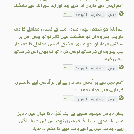
"تم اپنی ذمے داریاں ادا کرتے رہنا اور اپنا حق اللہ سے مانگنا۔
عربي
الإنجليزية
الأوردية
اے اللہ! جو شخص بهى میری امت کے کسی معاملے کا ذمہ
دار بنے، پھر وہ ان کو مشقت ميں ڈالے تو تو بھی اس پر
سختی فرما، اور جو میری امت کے کسی معاملے کا ذمہ دار
بنےِ، پھر وہ ان کے ساتھ نرمی کرے تو تو بھی اس کے ساتھ
نرمی فرما۔
عربي
الإنجليزية
الأوردية
”تم میں سے ہر آدمی ذمہ دار ہے اور ہر آدمی اپنے ماتحتوں
کے بارے میں جواب دہ ہے؛
عربي
الإنجليزية
الأوردية
ہمارے پاس موجود سونے کے ایک ٹکڑے کا خیال میرے ذہن
میں آیا۔ مجھے یہ برا لگا کہ میری توجہ اس کی طرف لگی
رہے۔ چنانچہ میں نے اسے بانٹ دینے کا حکم دےدیا۔