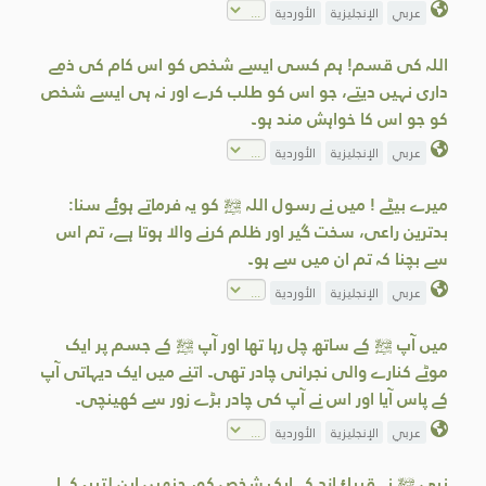
عربي
الإنجليزية
الأوردية
اللہ کی قسم! ہم کسی ایسے شخص کو اس کام کی ذمے
داری نہیں دیتے، جو اس کو طلب کرے اور نہ ہی ایسے شخص
کو جو اس کا خواہش مند ہو۔
عربي
الإنجليزية
الأوردية
میرے بیٹے ! میں نے رسول اللہ ﷺ کو یہ فرماتے ہوئے سنا:
بدترین راعی، سخت گیر اور ظلم کرنے والا ہوتا ہے، تم اس
سے بچنا کہ تم ان میں سے ہو۔
عربي
الإنجليزية
الأوردية
میں آپ ﷺ کے ساتھ چل رہا تھا اور آپ ﷺ کے جسم پر ایک
موٹے کنارے والی نجرانی چادر تھی۔ اتنے میں ایک دیہاتی آپ
کے پاس آیا اور اس نے آپ کی چادر بڑے زور سے کھینچی۔
عربي
الإنجليزية
الأوردية
نبی ﷺ نے قبیلۂ ازد کے ایک شخص کو، جنھیں ابن لتبیہ کہا