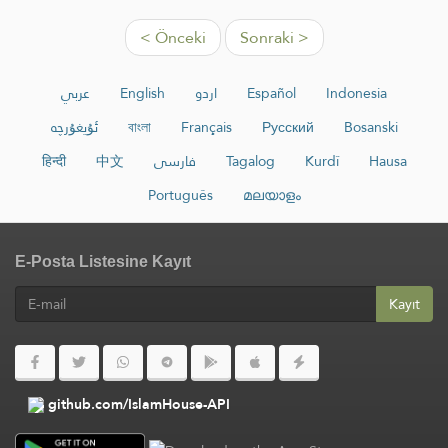
< Önceki
Sonraki >
عربي
English
اردو
Español
Indonesia
ئۇيغۇرچە
বাংলা
Français
Русский
Bosanski
हिन्दी
中文
فارسی
Tagalog
Kurdî
Hausa
Português
മലയാളം
E-Posta Listesine Kayıt
Kayıt
github.com/IslamHouse-API