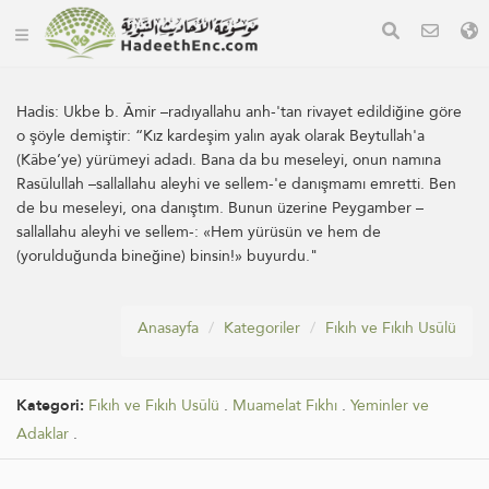
Hadis:
Ukbe b. Âmir –radıyallahu anh-'tan rivayet edildiğine göre
o şöyle demiştir: “Kız kardeşim yalın ayak olarak Beytullah'a
(Kâbe’ye) yürümeyi adadı. Bana da bu meseleyi, onun namına
Rasûlullah –sallallahu aleyhi ve sellem-'e danışmamı emretti. Ben
de bu meseleyi, ona danıştım. Bunun üzerine Peygamber –
sallallahu aleyhi ve sellem-: «Hem yürüsün ve hem de
(yorulduğunda bineğine) binsin!» buyurdu."
Anasayfa
Kategoriler
Fıkıh ve Fıkıh Usûlü
Kategori:
Fıkıh ve Fıkıh Usûlü
.
Muamelat Fıkhı
.
Yeminler ve
Adaklar
.