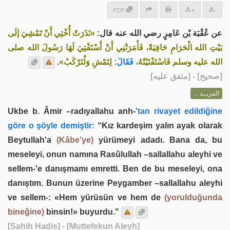
PDF
+
-
عن عُقْبَة بْن عَامِرٍ رضي الله عنه قال:
«نَذَرَتْ أُخْتِي أَنْ تَمْشِيَ إلَى
بَيْتِ الله الْحَرَامِ حَافِيَةً، فَأَمَرَتْنِي أَنْ أَسْتَفْتِيَ لَهَا رَسُولَ الله صلى
.
لِتَمْشِ وَلْتَرْكَبْ»
فَقَالَ:
الله عليه وسلم فَاسْتَفْتَيْتُهُ،
] - [متفق عليه]
صحيح
[
المزيــد ...
Ukbe b. Âmir –radıyallahu anh-
'tan rivayet edildiğine
göre o şöyle demiştir:
“Kız kardeşim yalın ayak olarak
Beytullah'a
(Kâbe’ye)
yürümeyi adadı. Bana da, bu
meseleyi, onun namına Rasûlullah –sallallahu aleyhi ve
sellem-'e danışmamı emretti. Ben de bu meseleyi, ona
danıştım. Bunun üzerine Peygamber –sallallahu aleyhi
ve sellem-: «Hem yürüsün ve hem de
(yorulduğunda
bineğine)
binsin!» buyurdu."
[Sahih Hadis]
- [Muttefekun Aleyh]