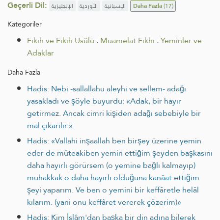
Geçerli Dil:
الإنجليزية
الأوردية
الإسبانية
Daha Fazla
(17)
Kategoriler
Fıkıh ve Fıkıh Usûlü
.
Muamelat Fıkhı
.
Yeminler ve
Adaklar
Daha Fazla
Hadis: Nebi -sallallahu aleyhi ve sellem- adağı
yasakladı ve şöyle buyurdu: «Adak, bir hayır
getirmez. Ancak cimri kişiden adağı sebebiyle bir
mal çıkarılır.»
Hadis: «Vallahi inşaallah ben birşey üzerine yemin
eder de müteakiben ye­min ettiğim şeyden başkasını
daha hayırlı görürsem (o yemine bağlı kalmayıp)
muhakkak o daha hayırlı olduğuna kanâat ettiğim
şeyi ya­parım. Ve ben o yemini bir keffâretle helâl
kılarım. (yani onu keffâret vererek çözerim)»
Hadis: Kim İslâm'dan başka bir din adına bilerek