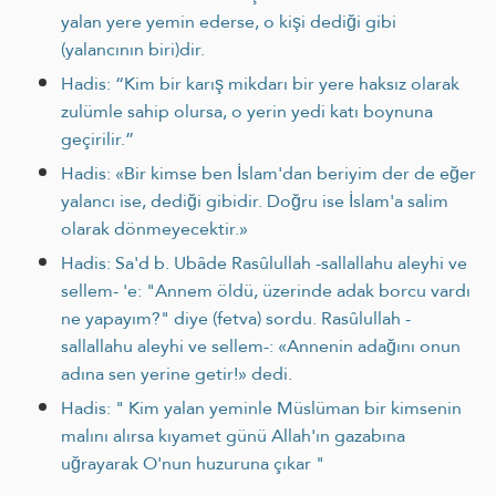
yalan yere yemin ederse, o kişi dediği gibi
(yalancının biri)dir.
Hadis: “Kim bir karış mikdarı bir yere haksız olarak
zulümle sahip olursa, o yerin yedi katı boynuna
geçirilir.”
Hadis: «Bir kimse ben İslam'dan beriyim der de eğer
yalancı ise, dediği gibidir. Doğru ise İslam'a salim
olarak dönmeyecektir.»
Hadis: Sa'd b. Ubâde Rasûlullah -sallallahu aleyhi ve
sellem- 'e: "Annem öldü, üzerinde adak borcu vardı
ne yapayım?" diye (fetva) sordu. Rasûlullah -
sallallahu aleyhi ve sellem-: «Annenin adağını onun
adına sen yerine getir!» dedi.
Hadis: " Kim yalan yeminle Müslüman bir kimsenin
malını alırsa kıyamet günü Allah'ın gazabına
uğrayarak O'nun huzuruna çıkar "