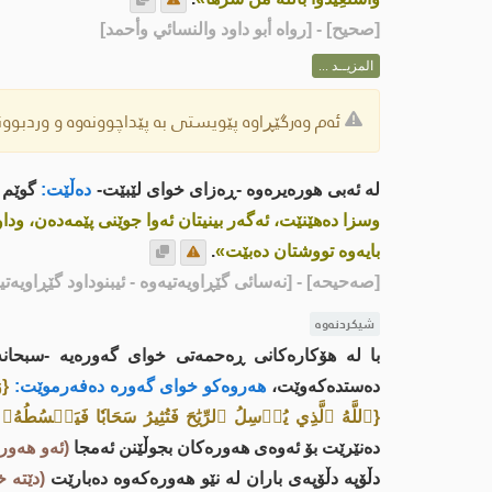
[
صحيح
] - [رواه أبو داود والنسائي وأحمد]
المزيــد ...
ئەم وەرگێڕاوە پێویستی بە پێداچوونەوە و وردبوونە
لە ئەبی هورەیرەوە -ڕەزای خوای لێبێت-
دەڵێت:
گوێم ل
وسزا دەهێنێت، ئەگەر بینیتان ئەوا جوێنی پێمەدەن، ودا
بایەوە تووشتان دەبێت»
.
[صەحیحە]
- [نەسائی گێڕاویەتیەوە - ئیبنوداود گێڕاویەت
شیکردنەوە
با لە هۆکارەکانی ڕەحمەتی خواى گەورەیە -سبحانه
دەستدەکەوێت،
هەروەکو خواى گەورە دەفەرموێت:
{و
{ٱللَّهُ ٱلَّذِي يُرۡسِلُ ٱلرِّيَٰحَ فَتُثِيرُ سَحَابٗا فَيَبۡسُطُ
دەنێرێت بۆ ئەوەی ھەورەکان بجوڵێنن ئەمجا
(ئەو ھەورە
دڵۆپە دڵۆپەی باران لە نێو ھەورەکەوە دەبارێت
(دێتە خ