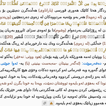
ۡرَجۡنَا بِهِۦ مِن كُلِّ ٱلثَّمَرَٰتِۚ كَذَٰلِكَ نُخۡرِجُ ٱلۡمَوۡتَىٰ لَعَلَّكُمۡ تَذَكَّ
دگار ھەتا کاتێک ھەوری قورسی
(باراناوی)
ھەڵدەگرن دەینێرین بۆ و
ین
(لە زەویدا)
ھەر بەو وێنەیە مردووەکان لە زەوی دەردەھێنین
(وزیندو
َأَرۡسَلۡنَا عَلَيۡهِمۡ رِيحٗا صَرۡصَرٗا فِيٓ أَيَّامٖ نَّحِسَاتٖ لِّنُذِيقَهُمۡ 
دن لە ڕۆژانێکی بەردەوام
(وشوم)
دا بۆ ئەوەی سزای ئابڕوو بەریان پێ ب
 مُّسۡتَمِرّٖ
(19)
تَنزِعُ ٱلنَّاسَ كَأَنَّهُمۡ أَعۡجَازُ نَخۡلٖ مُّنقَعِر
(20)
}
[الق
خەڵکی
(لە زەوی)
ھەڵدەگرت وەك بنە دارخورمای لە ڕەگ ھەڵکەن
ٰذَا عَارِضٞ مُّمۡطِرُنَاۚ بَلۡ هُوَ مَا ٱسۡتَعۡجَلۡتُم بِهِۦۖ رِيحٞ فِيهَا عَذَابٌ أَل
)
ووتیان ئەمە ھەورێکە بارانی پێیە بۆمان
(ھود ووتی: نەخێر)
بەڵکو ئە
-
دەفەرموێت:
(ئەگەر بینیتان -مەبەست بینینی (با)
یە-
ئەوا جوێنی 
اى گەورە وبە فەرمانى ئەو کردەوە دەکات وخۆی هیچ کاریگەرییەکی نی
دانە بەو زاتەی دروستی کردووە وفەرمانى پێدەکات، پەنا بە خودا، ئەوی
ودا کە بەهۆی ئەو بایەوە تووشتان دەبێت، وپەنا بە خودا بگرن لەو شەڕ
 ڕێنموێنی کردن بەوەى لە کاتی هەڵکردنی بادا؛ داوای هەر خێرێک بکەن
 وئەمیش ماناى ئەوەیە نزا بکەن وبپاڕێنەوە لە خودا بەو نزایانەى کە
 هەموو زیانێک بەهۆی ئەم بایەوە.