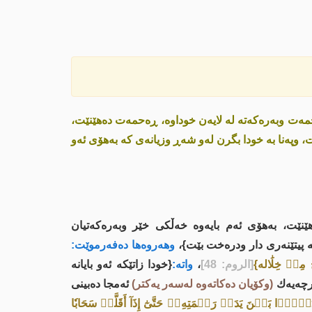
مەت وبەرەکەتە لە لایەن خوداوە، ڕەحمەت دەهێنێت،
ت، وپەنا بە خودا بگرن لەو شەڕ وزیانەى کە بەهۆی ئەو
ێنێت، بەهۆی ئەم بایەوە خەڵکی خێر وبەرەکەتیان
 پیتێنەری دار ودرەخت بێت}،
وهەروەها دەفەرموێت:
 مِنۡ خِلَٰاله}
[الروم: 48]
،
واتە:
{خودا زاتێکە ئەو بایانە
ارچەیەك
(وکۆیان دەکاتەوە لەسەر یەکتر)
ئەمجا دەبینی
بُشۡرَۢا بَيۡنَ يَدَيۡ رَحۡمَتِهِۦۖ حَتَّىٰٓ إِذَآ أَقَلَّتۡ سَحَابٗا