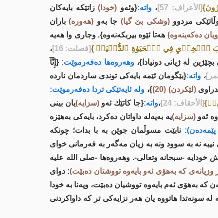
رُونَ}
[الأعراف: 57]
،
واتە:
{وئەو
(خودا)
زاتێکە بایەکان
ڵاتێکی مردوو
(وشکی بێ گیا)
جا بەو
(ھەورە)
باران
ویان دەکەینەوە)
ھەتا ئێوە بیربکەنەوە}. وجاری وا هەیە
عَذَابَ ٱلۡخِزۡيِ فِي ٱلۡحَيَوٰةِ ٱلدُّنۡيَاۖ }
[فصلت: 16]
،
چێژین لە ژیانی دونیادا}،
وهەروەها دەفەرموێت:
{إِنَّآ
مر]
،
واتە:
{بێگومان ئێمە بایەکی توندی ساردمان ناردە
دراوی
(لێکردن)
(20)
}،
ولە ئایەتێکی تردا دەفەرموێت:
ِيمٞ}
[الأحقاف: 24]
،
واتە:
{جا کاتێك ئەو
(سزایە)
یان بینی
وە ئەو
(سزایە)
یە بەپەلە داواتان دەکرد، بایەکی بەھێزە
پێمەدەن):
نابێت مسوڵمان جوێن بە با بدات؛ چونکە
یە نە بە سوود ونە بە زیان مەگەر بە فەرمانى خواى
ش خودایە -سبحانه وتعالى-. وهەروەها -صلى اللە علیە
 وزیانەى کە بەهۆی ئەو بایەوە تووشتان دەبێت)
: دواى
 کە بەهۆی ئەم بایەوە تووشیان دەبێت، وپەنا بە خودا
 لە سونەتدا هاتووە یان هەر نزایەکی تر کە داواکردنی