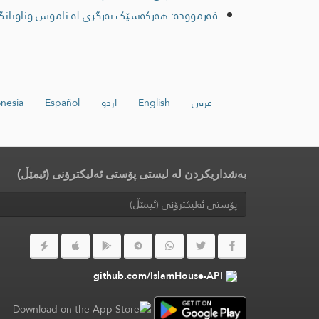
فەرموودە: هەرکەسێک بەرگری لە ناموس وناوبانگی 
عربي
English
اردو
Español
nesia
بەشداریکردن لە لیستی پۆستی ئەلیکترۆنی (ئیمێڵ)
github.com/IslamHouse-API