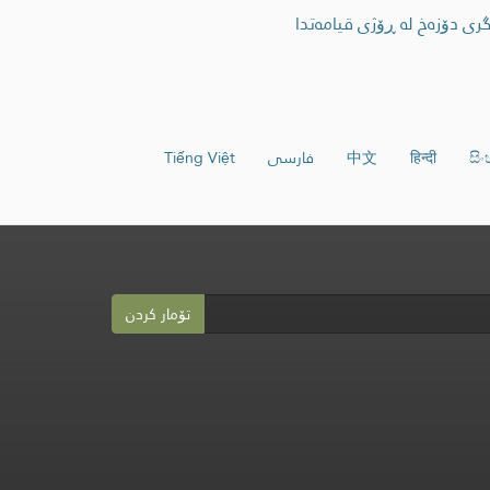
گری دۆزەخ لە ڕۆژی قیامەتدا
සි
हिन्दी
中文
فارسی
Tiếng Việt
تۆمار کردن