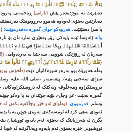
ثِقَالٗا سُقۡنَٰهُ لِبَلَدٖ مَّيِّتٖ فَأَنزَلۡنَا بِهِ ٱلۡمَآءَ فَأَخ
دەنێرێت بە موژدەدەر پێش
(بارانی)
ڕەحمەتی پەروەر
دەبارێنین بەھۆی ئەوەوە ھەموو بەرووبومێک دەردەھێن
با سزا دەهێنێت،
هەروەکو خواى گەورە دەفەرموێت:
{ف
واتە:
{ئەوسا ئێمە بایەکی زۆر بەھێزی ساردمان بۆ نار
أَرۡسَلۡنَا عَلَيۡهِمۡ رِيحٗا صَرۡصَرٗا فِي يَوۡمِ نَحۡسٖ
سەریان لە ڕۆژێکی شوومی سەختدا بە بەردەوامی
(19)
{فَلَمَّا رَأَوۡهُ عَارِضٗا مُّسۡتَقۡبِلَ أَوۡدِيَتِهِمۡ قَالُواْ هَ
پەڵە ھەورێك بوو بەرەو شیوەکانیان دێت
(دڵخۆش بوون
سزای سەختی پێیە}. پێغەمبەر -صلى اللە علیە وسلم
دروستکراوە ومەخڵوقە ویەکێکە لە دروستکراوەکانى خو
گەورە نەبێت -عز وجل-، بۆیە جوێندان بە با وەکو جوێن
وسلم-
فەرمووی:
(وداواى ئەو خێر وچاکەیە بکەن لە خ
ئەوەى نەهی کرد لە ئومەتەکەى لەوەى جوێن بە با بدەن،
بگرن لە هەرزیانێک کە بەهۆی ئەم بایەوە تووشیان ببێت،
تووشبونی خێرە بەهۆی ئەم بایەوە وپەناگرتنە لە خودا لە