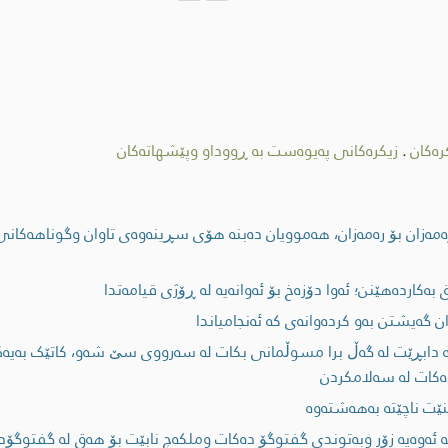
رەکان
.
زیکرەکانی پەیوەست بە ڕووداو وپێشهاتەکان
ڕەمەزان بۆ رەمەزان، ھەموویان دەبنە ھۆی سڕینەوەی تاوان وگوناھەکانی
كاردەهێنن؛ ئەوا دۆزەخ بۆ ئەوانەیه له ڕۆژی قیامەتدا
ن گەیشتن بەو کردەوانەی کە ئەنجامیاندا
ە دابڕێت لە گەڵ برا مسوڵمانی بکات لە سەرووی سێ شەو، کاتێک بەیە
دەکات لە سەلامکردن
ێت ناچێتە بەهەشتەوە
ە ئەوەیە زۆر وبەتوندی گفتوگۆ دەکات وملکەچ نابێت بۆ هەق لە گفتوگۆدا