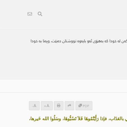
ن لە خودا کە بەهۆی ئەو بایەوە تووشتان دەبێت، وپەنا بە خودا
-
+
PDF
لعَذَاب، فإذا رَأَيْتُمُوهَا فَلاَ تَسُبُّوهَا، وسَلُوا الله خَيرها،