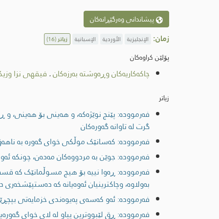
پیشاندانی وەرگێڕانەکان
زمان:
الإنجليزية
الأوردية
الإسبانية
زیاتر
(16)
پۆلێن کراوەکان
چاكەكاریەكان وڕەوشتە بەرزەکان
.
فیقهی نزا وزیک
زیاتر
فەرموودە: پێنج نوێژەکە، و ھەینی بۆ ھەینی، و 
گرت لە تاوانە گەورەکان
فەرموودە: كەسانێک موڵكی خوای گەوره به ناهەق بە
فەرموودە: جوێن بە مردووەکان مەدەن، چونکە ئەوا
فەرموودە: ڕەوا نییە بۆ هیچ مسوڵمانێک کە قس
بەولاوە، وچاکترینیان ئەوەیانە کە دەستپێشخەری 
فەرموودە: ئەو کەسەی پەیوەندی خزمایەتی بپچڕێن
فەرموودە: ڕق لێبووترین پیاو لە لای خوای گەورەی