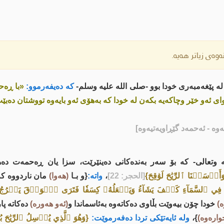
وەی زیاتر هەیە.
ە پێغەمبەری خودا بوو -صلى اللە علیە وسلم-
کە دەیفەرموو:
«با ڕەح
واى ئەو خێر وچاکەیە بکەن لە خودا کە بەهۆی ئەو بایەوە تووشتان دەبێ
یەوە - ئەحمەد گێڕاویەتیەوە]
 وتعالى- کە بۆ سەر بەندەکانی دەینێرێت، سزا یان ڕەحمەت دەه
َأَرۡسَلۡنَا ٱلرِّيَٰحَ لَوَٰقِحَ}
[الحجر: 22]
،
واتە:
{و بـا
(ھەوا)
مان ناردووە کە
هُۥ فِي ٱلسَّمَآءِ كَيۡفَ يَشَآءُ وَيَجۡعَلُهُۥ كِسَفٗا فَتَرَى ٱلۡوَدۡقَ يَخۡرُجُ
)
خودا چۆن بیەوێت بڵاوی دەکاتەوە بەئاسماندا و
(ئەو ھەورە)
دەکاتە پ
وارەوە)
}،
ولە ئایەتێکی تردا دەفەرموێت:
{وَهُوَ ٱلَّذِي يُرۡسِلُ ٱلرِّيَٰحَ 