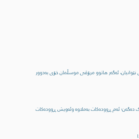
 نێوانیان، ئەگەر ھاتوو مرۆڤی موسڵمان خۆی بەدوور
ک دەگەن؛ ئەم ڕوودەکات بەملاوە وئەویش ڕوودەکات