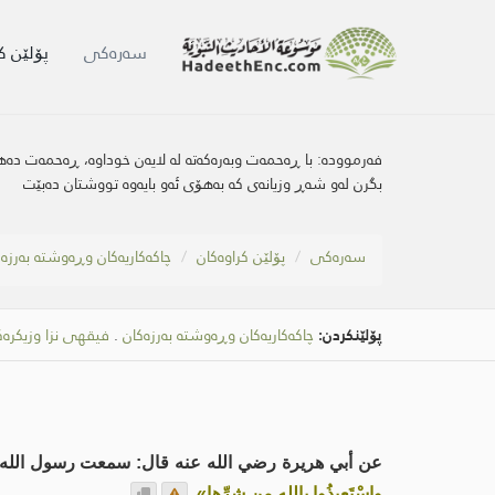
سه‌ره‌كی
پۆلێن ک
فەرموودە:
با ڕەحمەت وبەرەکەتە لە لایەن خوداوە، ڕەحمەت دەهێن
بگرن لەو شەڕ وزیانەى کە بەهۆی ئەو بایەوە تووشتان دەبێت
سه‌ره‌كی
پۆلێن کراوەکان
چاكەكاریەكان وڕەوشتە بەرزە
پۆلێنکردن:
چاكەكاریەكان وڕەوشتە بەرزەکان
.
فیقهی نزا وزیکرەک
عن أبي هريرة رضي الله عنه قال: سمعت رسول الله 
واسْتَعِيذُوا بالله من شرِّها»
.