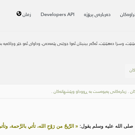
راوەکان
دەربارەی پرۆژە
Developers API
زمان
ێت، وسزا دەهێنێت، ئەگەر بینیتان ئەوا جوێنی پێمەدەن، وداواى ئەو خێر وچاکەیە بکە
کان
ان
.
زیکرەکانی پەیوەست بە ڕووداو وپێشهاتەکان
.
صلى الله عليه وسلم يقول:
« الرِّيحُ من رَوْحِ الله، تأتي بالرَّحمة، وتأتي با