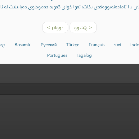
برا ئامادەنەبووەکەی بکات؛ ئەوا خوای گەورە دەموچاوی دەپارێزێت لە ئا
< پێشوو
دوواتر >
ංහල
Bosanski
Русский
Türkçe
Français
বাংলা
Indo
Português
Tagalog