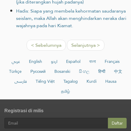
(jika diterangkan hujah padanya)
Hadis: Siapa yang membela kehormatan saudaranya
seislam, maka Allah akan menghindarkan neraka dari
wajahnya pada hari Kiamat.
< Sebelumnya
Selanjutnya >
عربي
English
اردو
Español
বাংলা
Français
Türkçe
Русский
Bosanski
සිංහල
हिन्दी
中文
فارسی
Tiếng Việt
Tagalog
Kurdî
Hausa
தமிழ்
Registrasi di milis
Daftar