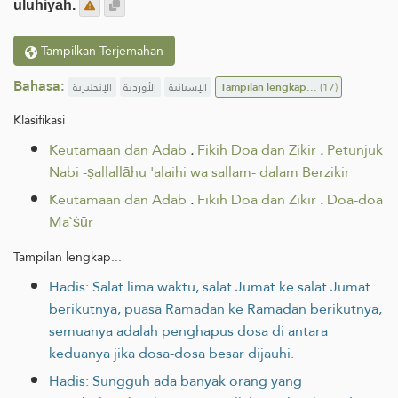
uluhiyah.
Tampilkan Terjemahan
Bahasa:
الإنجليزية
الأوردية
الإسبانية
Tampilan lengkap...
(17)
Klasifikasi
Keutamaan dan Adab
.
Fikih Doa dan Zikir
.
Petunjuk
Nabi -ṣallallāhu 'alaihi wa sallam- dalam Berzikir
Keutamaan dan Adab
.
Fikih Doa dan Zikir
.
Doa-doa
Ma`ṡūr
Tampilan lengkap...
Hadis: Salat lima waktu, salat Jumat ke salat Jumat
berikutnya, puasa Ramadan ke Ramadan berikutnya,
semuanya adalah penghapus dosa di antara
keduanya jika dosa-dosa besar dijauhi.
Hadis: Sungguh ada banyak orang yang