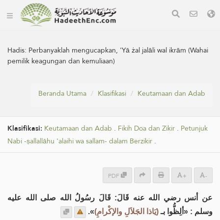
Hadis:
Perbanyaklah mengucapkan, 'Yā żal jalāli wal ikrām (Wahai
pemilik keagungan dan kemuliaan)
Beranda Utama
Klasifikasi
Keutamaan dan Adab
Klasifikasi:
Keutamaan dan Adab
.
Fikih Doa dan Zikir
.
Petunjuk
Nabi -ṣallallāhu 'alaihi wa sallam- dalam Berzikir
.
PDF
+
-
عن أنس رضي الله عنه قَالَ: قَالَ رسُولُ الله صلى الله عليه
».
(يَاذا الجَلاَلِ والإكْرامِ)
وسلم : «ألِظُّوا بـ