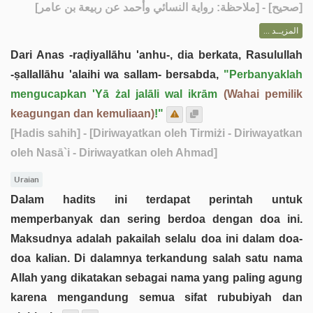
] - [ملاحظة: رواية النسائي وأحمد عن ربيعة بن عامر]
صحيح
[
المزيــد ...
Dari Anas -raḍiyallāhu 'anhu-, dia berkata, Rasulullah
-ṣallallāhu 'alaihi wa sallam- bersabda,
"Perbanyaklah
mengucapkan 'Yā żal jalāli wal ikrām
(Wahai pemilik
keagungan dan kemuliaan)
!"
[Hadis sahih]
- [Diriwayatkan oleh Tirmiżi - Diriwayatkan
oleh Nasā`i - Diriwayatkan oleh Ahmad]
Uraian
Dalam hadits ini terdapat perintah untuk
memperbanyak dan sering berdoa dengan doa ini.
Maksudnya adalah pakailah selalu doa ini dalam doa-
doa kalian. Di dalamnya terkandung salah satu nama
Allah yang dikatakan sebagai nama yang paling agung
karena mengandung semua sifat rububiyah dan