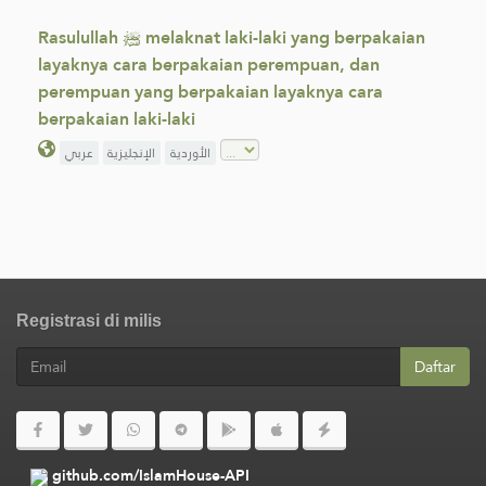
Rasulullah ﷺ melaknat laki-laki yang berpakaian
layaknya cara berpakaian perempuan, dan
perempuan yang berpakaian layaknya cara
berpakaian laki-laki
الأوردية
الإنجليزية
عربي
Registrasi di milis
Daftar
github.com/IslamHouse-API