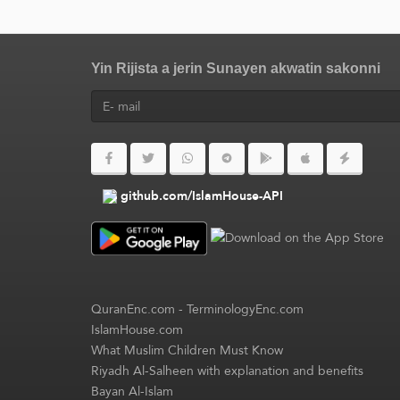
Yin Rijista a jerin Sunayen akwatin sakonni
github.com/IslamHouse-API
QuranEnc.com
-
TerminologyEnc.com
IslamHouse.com
What Muslim Children Must Know
Riyadh Al-Salheen with explanation and benefits
Bayan Al-Islam