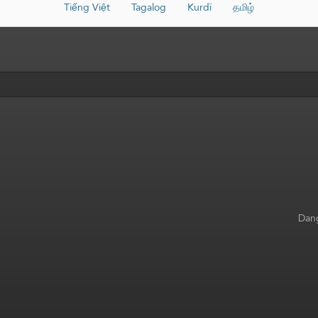
Tiếng Việt
Tagalog
Kurdî
தமிழ்
Dang