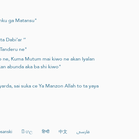
rinku ga Matansu"
a Dabi’ar ‘’
 Tanderu ne"
o ne, Kuma Mutum mai kiwo ne akan Iyalan
an abunda aka ba shi kiwo"
yarda, sai suka ce Ya Manzon Allah to ta yaya
sanski
සිංහල
हिन्दी
中文
فارسی