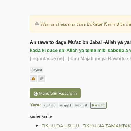
Wannan Fassarar tana Buƙatar Ƙarin Bita da
An rawaito daga Mu'az bn Jabal -Allah ya y
kada ki cuce shi Allah ya tsine miki saboda 
[Ingantacce ne]
- [Ibnu Majah ne ya Rawaito sh
Bayani
Manufofin Fassarorin
Yare:
الإنجليزية
الأوردية
الإسبانية
Kari
(18)
kashe kashe
FIƘHU DA USULU
.
FIƘHU NA ZAMANTAK