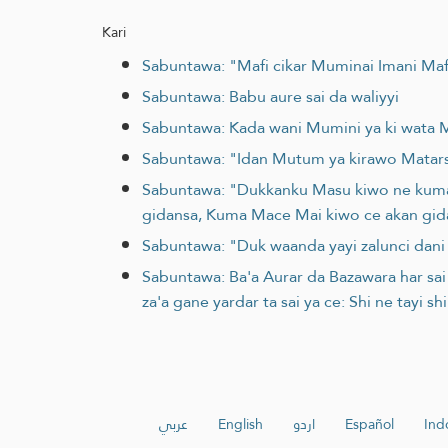
Kari
Sabuntawa: "Mafi cikar Muminai Imani Mafi
Sabuntawa: Babu aure sai da waliyyi
Sabuntawa: Kada wani Mumini ya ki wata Mum
Sabuntawa: "Idan Mutum ya kirawo Matarsa
Sabuntawa: "Dukkanku Masu kiwo ne kuma 
gidansa, Kuma Mace Mai kiwo ce akan gida
Sabuntawa: "Duk waanda yayi zalunci dani 
Sabuntawa: Ba'a Aurar da Bazawara har sai 
za'a gane yardar ta sai ya ce: Shi ne tayi shi
عربي
English
اردو
Español
Ind