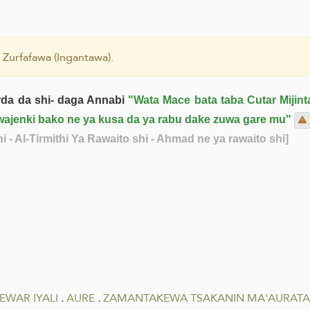
 Zurfafawa (Ingantawa).
arda da shi- daga Annabi
"Wata Mace bata taba Cutar Mijinta
a wajenki bako ne ya kusa da ya rabu dake zuwa gare mu"
i - Al-Tirmithi Ya Rawaito shi - Ahmad ne ya rawaito shi]
EWAR IYALI
.
AURE
.
ZAMANTAKEWA TSAKANIN MA'AURATA