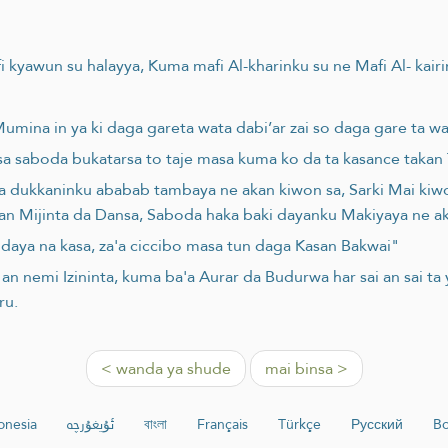
 kyawun su halayya, Kuma mafi Al-kharinku su ne Mafi Al- kai
ina in ya ki daga gareta wata dabi’ar zai so daga gare ta wat
 saboda bukatarsa to taje masa kuma ko da ta kasance takan
dukkaninku ababab tambaya ne akan kiwon sa, Sarki Mai kiw
n Mijinta da Dansa, Saboda haka baki dayanku Makiyaya ne ak
daya na kasa, za'a ciccibo masa tun daga Kasan Bakwai"
an nemi Izininta, kuma ba'a Aurar da Budurwa har sai an sai ta 
ru.
< wanda ya shude
mai binsa >
onesia
ئۇيغۇرچە
বাংলা
Français
Türkçe
Русский
Bo