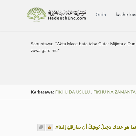
Gida
kashe ka
Sabuntawa:
"Wata Mace bata taba Cutar Mijinta a Duniy
zuwa gare mu"
Karkasawa:
FIƘHU DA USULU
.
FIƘHU NA ZAMANTA
.
«نما هو عندك دَخِيلٌ يُوشِكُ أن يفارقَكِ إلينا