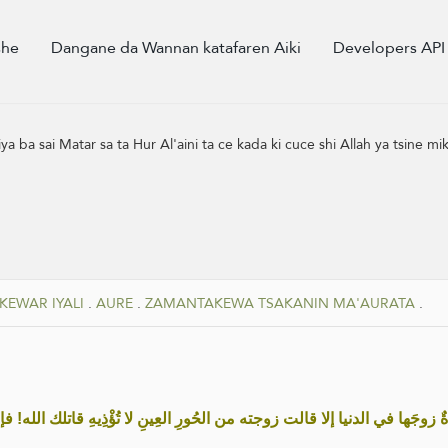
she
Dangane da Wannan katafaren Aiki
Developers API
a ba sai Matar sa ta Hur Al'aini ta ce kada ki cuce shi Allah ya tsine m
KEWAR IYALI
.
AURE
.
ZAMANTAKEWA TSAKANIN MA'AURATA
.
 زوجَها في الدنيا إلا قالت زوجته من الحُورِ العِينِ لا تُؤْذِيهِ قاتلك الله! فإ