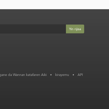
Yin rijisa
ane da Wannan katafaren Aiki
•
kirayemu
•
API