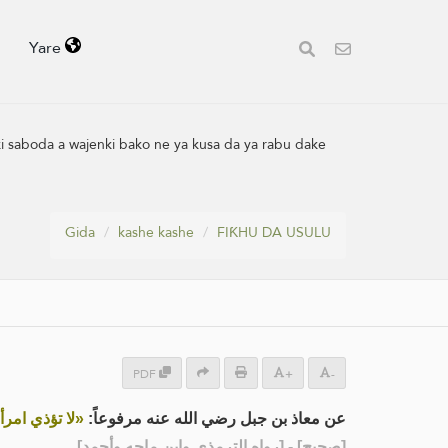
Yare
iki saboda a wajenki bako ne ya kusa da ya rabu dake
Gida
kashe kashe
FIƘHU DA USULU
PDF
+
-
عن معاذ بن جبل رضي الله عنه مرفوعاً:
لا تؤذي امرأةٌ»
] - [رواه الترمذي وابن ماجه وأحمد]
صحيح
[