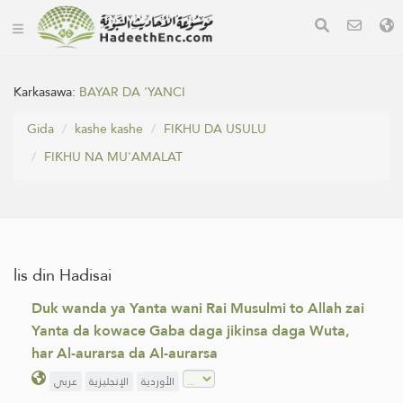
Karkasawa:
BAYAR DA 'YANCI
Gida
kashe kashe
FIƘHU DA USULU
FIƘHU NA MU'AMALAT
lis din Hadisai
Duk wanda ya Yanta wani Rai Musulmi to Allah zai
Yanta da kowace Gaba daga jikinsa daga Wuta,
har Al-aurarsa da Al-aurarsa
الأوردية
الإنجليزية
عربي