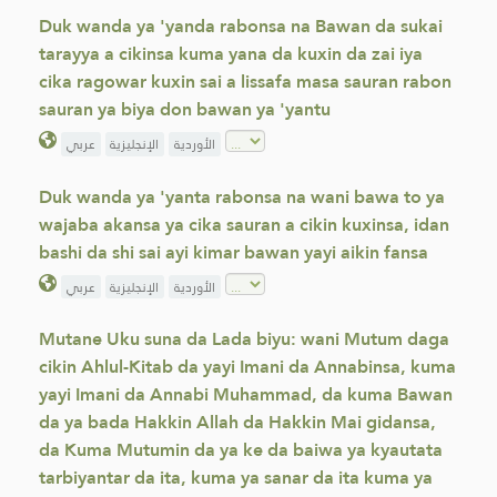
Duk wanda ya 'yanda rabonsa na Bawan da sukai
tarayya a cikinsa kuma yana da kuxin da zai iya
cika ragowar kuxin sai a lissafa masa sauran rabon
sauran ya biya don bawan ya 'yantu
الأوردية
الإنجليزية
عربي
Duk wanda ya 'yanta rabonsa na wani bawa to ya
wajaba akansa ya cika sauran a cikin kuxinsa, idan
bashi da shi sai ayi kimar bawan yayi aikin fansa
الأوردية
الإنجليزية
عربي
Mutane Uku suna da Lada biyu: wani Mutum daga
cikin Ahlul-Kitab da yayi Imani da Annabinsa, kuma
yayi Imani da Annabi Muhammad, da kuma Bawan
da ya bada Hakkin Allah da Hakkin Mai gidansa,
da Kuma Mutumin da ya ke da baiwa ya kyautata
tarbiyantar da ita, kuma ya sanar da ita kuma ya