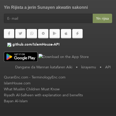
Yin Rijista a jerin Sunayen akwatin sakonni
Yin rijisa
github.com/IslamHouse-API
Dangane da Wannan katafaren Aiki
•
kirayemu
•
API
QuranEnc.com
-
TerminologyEnc.com
IslamHouse.com
What Muslim Children Must Know
Riyadh Al-Salheen with explanation and benefits
Bayan Al-Islam