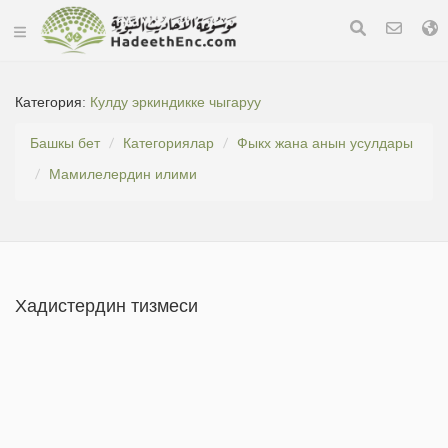
Категория:
Кулду эркиндикке чыгаруу
Башкы бет
Категориялар
Фыкх жана анын усулдары
Мамилелердин илими
Хадистердин тизмеси