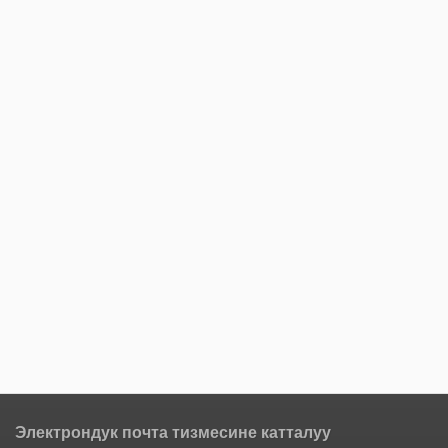
Электрондук почта тизмесине катталуу