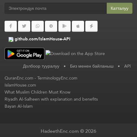
Катталуу
github.com/IslamHouse-API
Долбоор тууралуу
•
Биз менен байланыш
•
API
QuranEnc.com
-
TerminologyEnc.com
IslamHouse.com
What Muslim Children Must Know
Riyadh Al-Salheen with explanation and benefits
Bayan Al-Islam
HadeethEnc.com © 2026