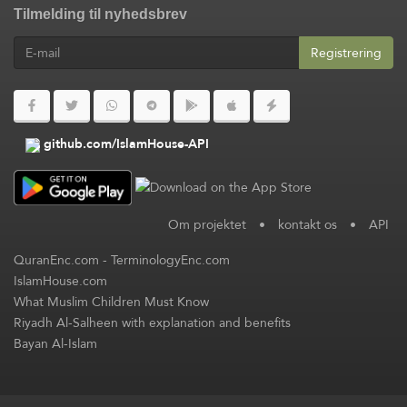
Tilmelding til nyhedsbrev
Registrering
github.com/IslamHouse-API
Om projektet
•
kontakt os
•
API
QuranEnc.com
-
TerminologyEnc.com
IslamHouse.com
What Muslim Children Must Know
Riyadh Al-Salheen with explanation and benefits
Bayan Al-Islam