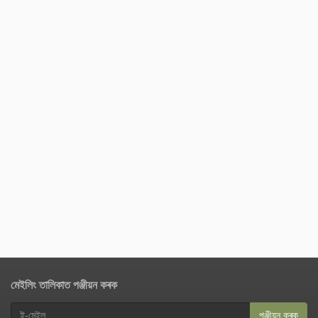
মেইলিং তালিকাত পঞ্জীয়ন কৰক
পঞ্জীয়ন কৰক