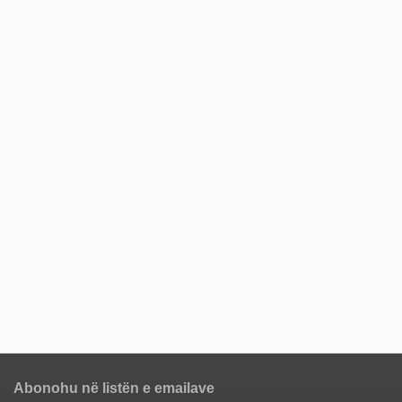
Abonohu në listën e emailave