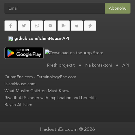
Abonohu
github.com/IslamHouse-API
Rreth projektit
•
Na kontaktoni
•
API
QuranEnc.com
-
TerminologyEnc.com
IslamHouse.com
What Muslim Children Must Know
Riyadh Al-Salheen with explanation and benefits
Bayan Al-Islam
HadeethEnc.com © 2026