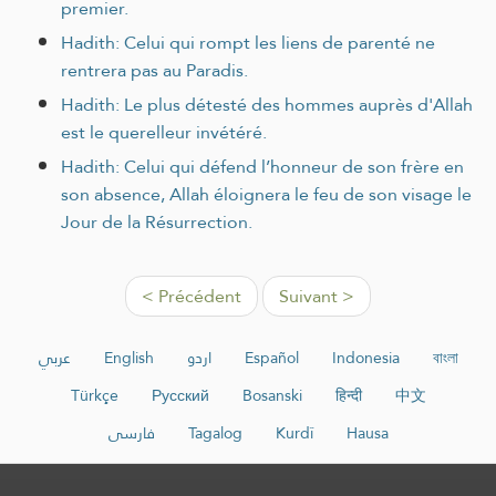
premier.
Hadith: Celui qui rompt les liens de parenté ne
rentrera pas au Paradis.
Hadith: Le plus détesté des hommes auprès d'Allah
est le querelleur invétéré.
Hadith: Celui qui défend l’honneur de son frère en
son absence, Allah éloignera le feu de son visage le
Jour de la Résurrection.
< Précédent
Suivant >
عربي
English
اردو
Español
Indonesia
বাংলা
Türkçe
Русский
Bosanski
हिन्दी
中文
فارسی
Tagalog
Kurdî
Hausa