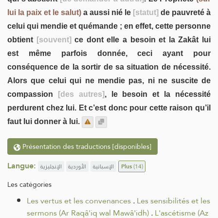
lui la paix et le salut)
a aussi nié le
[statut]
de pauvreté à
celui qui mendie et quémande ; en effet, cette personne
obtient
[souvent]
ce dont elle a besoin et la Zakât lui
est même parfois donnée, ceci ayant pour
conséquence de la sortir de sa situation de nécessité.
Alors que celui qui ne mendie pas, ni ne suscite de
compassion
[des autres]
, le besoin et la nécessité
perdurent chez lui. Et c’est donc pour cette raison qu’il
faut lui donner à lui.
Présentation des traductions [disponibles]
Langue:
الإنجليزية
الأوردية
الإسبانية
Plus
(14)
Les catégories
Les vertus et les convenances
.
Les sensibilités et les
sermons (Ar Raqâ'iq wal Mawâ'idh)
.
L'ascétisme (Az