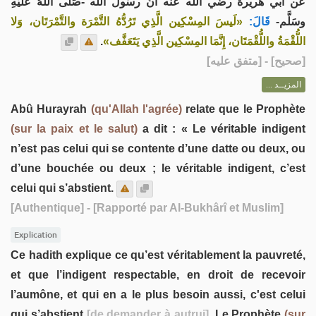
عن أبي هريرة رضي الله عنه أَنَّ رسُولَ اللَّه -صَلّى اللهُ عَلَيْهِ
وسَلَّم-
قَالَ:
«لَيسَ المِسْكِين الَّذِي تَرُدُّهُ التَّمْرَة والتَّمْرَتَان، وَلا
.
اللُّقْمَةُ واللُّقْمَتَان، إِنَّمَا المِسْكِين الَّذِي يَتَعَفَّف»
] - [متفق عليه]
صحيح
[
المزيــد ...
Abû Hurayrah
(qu'Allah l'agrée)
relate que le Prophète
(sur la paix et le salut)
a dit : « Le véritable indigent
n’est pas celui qui se contente d’une datte ou deux, ou
d’une bouchée ou deux ; le véritable indigent, c’est
celui qui s’abstient.
[Authentique]
- [Rapporté par Al-Bukhârî et Muslim]
Explication
Ce hadith explique ce qu’est véritablement la pauvreté,
et que l’indigent respectable, en droit de recevoir
l’aumône, et qui en a le plus besoin aussi, c'est celui
qui s’abstient
[de demander à autrui]
. Le Prophète
(sur