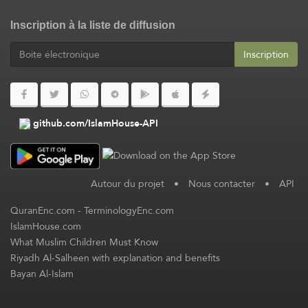
Inscription à la liste de diffusion
Inscription
github.com/IslamHouse-API
Autour du projet
•
Nous contacter
•
API
QuranEnc.com
-
TerminologyEnc.com
IslamHouse.com
What Muslim Children Must Know
Riyadh Al-Salheen with explanation and benefits
Bayan Al-Islam