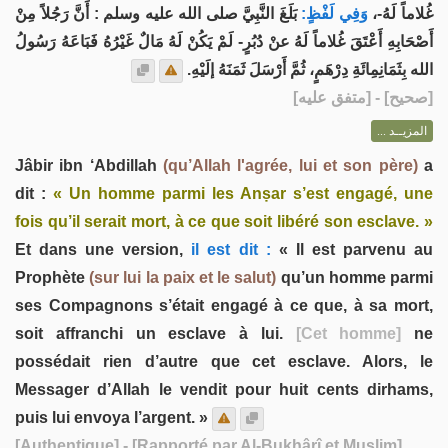
غُلاماً لَهُ-،
وَفِي لَفْظٍ:
بَلَغَ النَّبِيَّ صلى الله عليه وسلم : أَنَّ رَجُلاً مِنْ
أَصْحَابِهِ أَعْتَقَ غُلاماً لَهُ عنْ دُبُرٍ- لَمْ يَكُنْ لَهُ مَالٌ غَيْرُهُ فَبَاعَهُ رَسُولُ
الله بِثَمَانِمِائَةِ دِرْهَمٍ، ثُمَّ أَرْسَلَ ثَمَنَهُ إلَيْهِ.
] - [متفق عليه]
صحيح
[
المزيــد ...
Jâbir ibn ‘Abdillah
(qu’Allah l'agrée, lui et son père)
a
dit :
« Un homme parmi les Anṣar s’est engagé, une
fois qu’il serait mort, à ce que soit libéré son esclave. »
Et dans une version,
il est dit :
« Il est parvenu au
Prophète
(sur lui la paix et le salut)
qu’un homme parmi
ses Compagnons s’était engagé à ce que, à sa mort,
soit affranchi un esclave à lui.
[Cet homme]
ne
possédait rien d’autre que cet esclave. Alors, le
Messager d’Allah le vendit pour huit cents dirhams,
puis lui envoya l’argent. »
[Authentique]
- [Rapporté par Al-Bukhârî et Muslim]