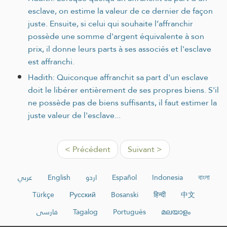
esclave, on estime la valeur de ce dernier de façon
juste. Ensuite, si celui qui souhaite l’affranchir
possède une somme d'argent équivalente à son
prix, il donne leurs parts à ses associés et l'esclave
est affranchi.
Hadith: Quiconque affranchit sa part d'un esclave
doit le libérer entièrement de ses propres biens. S'il
ne possède pas de biens suffisants, il faut estimer la
juste valeur de l'esclave...
< Précédent
Suivant >
عربي
English
اردو
Español
Indonesia
বাংলা
Türkçe
Русский
Bosanski
हिन्दी
中文
فارسی
Tagalog
Português
മലയാളം