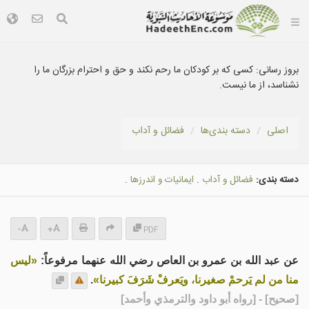
بروز رسانی:
کسی که بر کودکان ما رحم نکند و حق و احترام بزرگان ما را
نشناسد، از ما نيست.
اصلی
دسته بندى‌ها
فضائل و آداب
دسته بندی:
فضائل و آداب
.
ایمانیات و اندرزها
.
-
+
PDF
عن عبد الله بن عمرو بن العاص رضي الله عنهما مرفوعاً:
«ليس
منا من لم يَرحمْ صغيرنا، ويَعرفْ شَرَفَ كبيرنا»
.
[
صحيح
] - [رواه أبو داود والترمذي وأحمد]