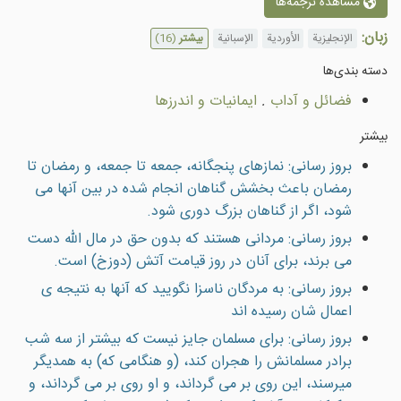
مشاهده ترجمه‌ها
زبان:
الإنجليزية
الأوردية
الإسبانية
بیشتر
(16)
دسته بندى‌ها
فضائل و آداب
.
ایمانیات و اندرزها
بیشتر
بروز رسانی: نمازهاى پنجگانه، جمعه تا جمعه، و رمضان تا
رمضان باعث بخشش گناهان انجام شده در بين آنها مى
شود، اگر از گناهان بزرگ دورى شود.
بروز رسانی: مردانى هستند كه بدون حق در مال الله دست
مى برند، براى آنان در روز قيامت آتش (دوزخ) است.
بروز رسانی: به مردگان ناسزا نگوييد که آنها به نتيجه ی
اعمال شان رسيده اند
بروز رسانی: براى مسلمان جایز نيست كه بيشتر از سه شب
برادر مسلمانش را هجران كند، (و هنگامى كه) به همديگر
ميرسند، اين روى بر مى گرداند، و او روى بر مى گرداند، و