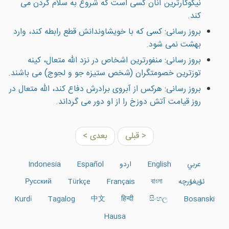
نيكوكارترين آنان كسى است كه شروع به سلام كردن مى
كند.
بروز رسانی: کسی که با خويشاوندانش قطع رابطه کند، وارد
بهشت نمی شود.
بروز رسانی: منفورترین اشخاص در نزد الله متعال، كينه
توزترين خصومتگران (شخص ستيزه جو و لجوج) مى باشند.
بروز رسانی: هرکس از آبروی برادرش دفاع کند، الله متعال در
روز قيامت آتش دوزخ را از او دور می گرداند.
< قبلی
بعدی >
عربي
English
اردو
Español
Indonesia
ئۇيغۇرچە
বাংলা
Français
Türkçe
Русский
Kurdî
Tagalog
中文
हिन्दी
සිංහල
Bosanski
Hausa