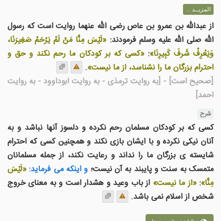
المزيــد ...
از عبدالله بن عمرو بن عاص رضی الله عنهما روایت است که رسول
الله صلی الله علیه وسلم فرمودند:
«لَيْسَ مِنَّا مَنْ لَمْ يَرْحَمْ صَغِيرَنَا،
وَيَعْرِفْ شَرفَ كَبِيرِنَا»
:
«کسی که بر کودکان ما رحم نکند و حق و
احترام بزرگان ما را نشناسد، از ما نيست»
.
[صحیح است]
- [به روایت ترمذی - به روایت ابوداوود - به روایت
احمد]
شرح
کسی که بر کودکان مسلمان رحم نکرده و دلسوز آنها نباشد و به
آنان نیکی نکرده و با ایشان بازی نکند و همچنین کسی که احترام
شایسته ی بزرگان ما را نداند و رعایت نکند، از جمله مسلمانان
متمسک به سنت و پایبند به آن نیست؛
و اینکه می فرماید:
«لَيْسَ
مِنَّا»
:
«از ما نیست»
از باب وعید و هشدار است و به معنای خروج
شخص از اسلام نمی باشد.