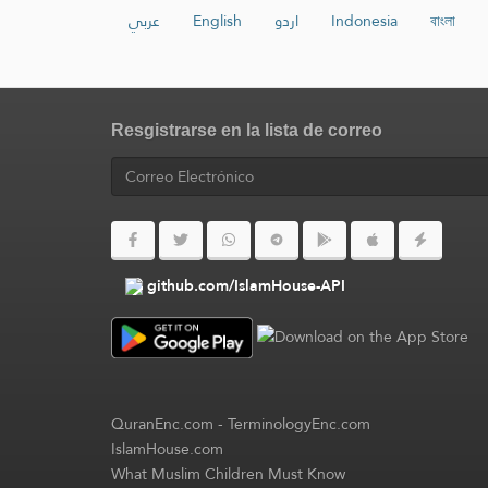
عربي
English
اردو
Indonesia
বাংলা
Resgistrarse en la lista de correo
github.com/IslamHouse-API
QuranEnc.com
-
TerminologyEnc.com
IslamHouse.com
What Muslim Children Must Know