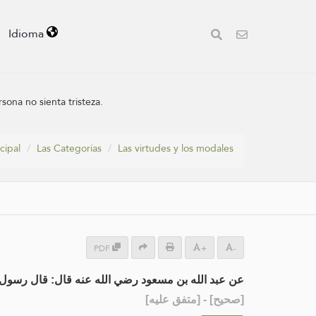
Idioma
ona no sienta tristeza.
cipal
Las Categorías
Las virtudes y los modales
PDF
+
-
عن عبد الله بن مسعود رضي الله عنه قال: قال رسول :
] - [متفق عليه]
صحيح
[