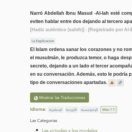
Narró Abdellah Ibnu Masud -Al-lah esté compl
eviten hablar entre dos dejando al tercero ap
[Hadiz auténtico (sahih)]
- [Registrado por Al-
La Explicación
El Islam ordena sanar los corazones y no ro
el musulmán, le produzca temor, o haga desper
secreto, dejando a un lado el tercer acompaña
en su conversación. Además, esto le podría p
tipo de conversaciones apartadas.
Mostrar las Traducciones
Idioma:
الإنجليزية
الأوردية
الإندونيسية
Más
(17)
Las Categorías
Las virtudes y los modales