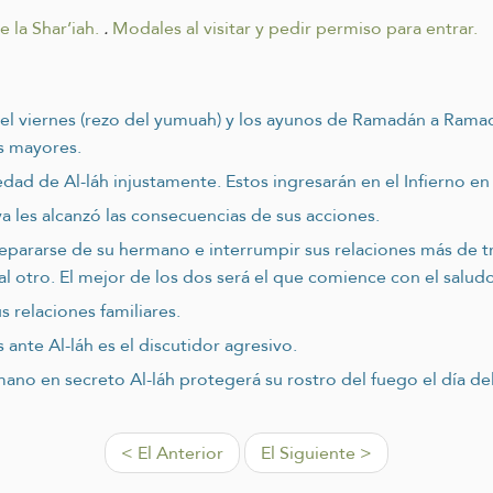
 la Shar’iah.
.
Modales al visitar y pedir permiso para entrar.
 del viernes (rezo del yumuah) y los ayunos de Ramadán a Rama
s mayores.
ad de Al-láh injustamente. Estos ingresarán en el Infierno en 
a les alcanzó las consecuencias de sus acciones.
separarse de su hermano e interrumpir sus relaciones más de
al otro. El mejor de los dos será el que comience con el saludo
s relaciones familiares.
ante Al-láh es el discutidor agresivo.
no en secreto Al-láh protegerá su rostro del fuego el día del 
< El Anterior
El Siguiente >