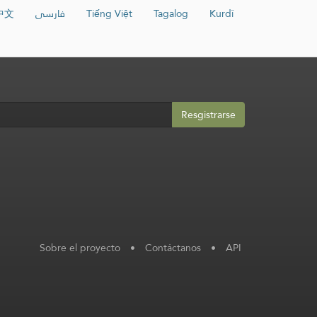
中文
فارسی
Tiếng Việt
Tagalog
Kurdî
Resgistrarse
Sobre el proyecto
•
Contáctanos
•
API