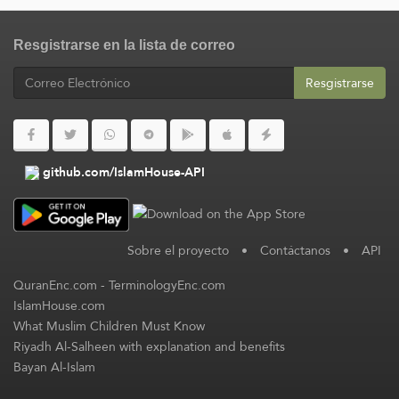
Resgistrarse en la lista de correo
Resgistrarse
github.com/IslamHouse-API
Sobre el proyecto
•
Contáctanos
•
API
QuranEnc.com
-
TerminologyEnc.com
IslamHouse.com
What Muslim Children Must Know
Riyadh Al-Salheen with explanation and benefits
Bayan Al-Islam