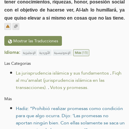
tener conocimientos, riquezas, honor, posesión social
con el objetivo de hacerse ver, Al-lah lo humillará, ya
que quiso elevar a si mismo en cosas que no las tiene.
Mostrar las Traducciones
Idioma:
الإنجليزية
الأوردية
الإندونيسية
Más
(15)
Las Categorías
La jurisprudencia islámica y sus fundamentos
.
Fiqh
al mu’amalat (jurisprudencia islámica en las
transacciones).
.
Votos y promesas.
Más
Hadiz: “Prohibió realizar promesas como condición
para que algo ocurra. Dijo: ‘Las promesas no
aportan ningún bien. Con ellas solamente se saca un