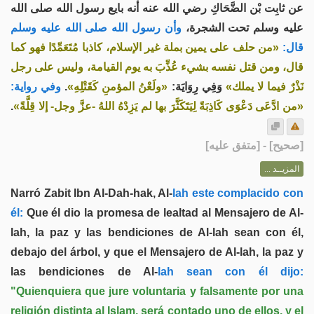
عن ثابِت بْن الضَّحَاكِ رضي الله عنه أنه بايع رسول الله صلى الله
عليه وسلم تحت الشجرة،
وأن رسول الله صلى الله عليه وسلم
قال:
«من حلف على يمين بملة غير الإسلام، كاذبا مُتَعَمِّدًا فهو كما
قال، ومن قتل نفسه بشيء عُذِّبَ به يوم القيامة، وليس على رجل
وفي رواية:
.
«ولَعْنُ المؤمنِ كَقَتْلِهِ»
وَفِي رِوَايَة:
نَذْرٌ فيما لا يملك»
.
«من ادَّعَى دَعْوَى كَاذِبَةً لِيَتَكَثَّرَ بها لم يَزِدْهُ اللهُ -عزَّ وجل- إلا قِلَّةً»
] - [متفق عليه]
صحيح
[
المزيــد ...
Narró Zabit Ibn Al-Dah-hak, Al-
lah este complacido con
él:
Que él dio la promesa de lealtad al Mensajero de Al-
lah, la paz y las bendiciones de Al-lah sean con él,
debajo del árbol, y que el Mensajero de Al-lah, la paz y
las bendiciones de Al-
lah sean con él dijo:
"Quienquiera que jure voluntaria y falsamente por una
religión distinta al Islam, será contado uno de ellos, y el