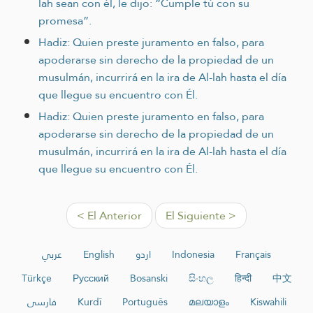
lah sean con él, le dijo: “Cumple tú con su
promesa”.
Hadiz: Quien preste juramento en falso, para
apoderarse sin derecho de la propiedad de un
musulmán, incurrirá en la ira de Al-lah hasta el día
que llegue su encuentro con Él.
Hadiz: Quien preste juramento en falso, para
apoderarse sin derecho de la propiedad de un
musulmán, incurrirá en la ira de Al-lah hasta el día
que llegue su encuentro con Él.
< El Anterior
El Siguiente >
عربي
English
اردو
Indonesia
Français
Türkçe
Русский
Bosanski
සිංහල
हिन्दी
中文
فارسی
Kurdî
Português
മലയാളം
Kiswahili