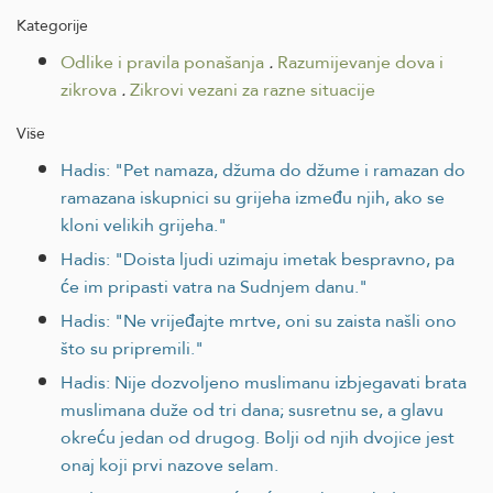
Kategorije
Odlike i pravila ponašanja
.
Razumijevanje dova i
zikrova
.
Zikrovi vezani za razne situacije
Više
Hadis: "Pet namaza, džuma do džume i ramazan do
ramazana iskupnici su grijeha između njih, ako se
kloni velikih grijeha."
Hadis: "Doista ljudi uzimaju imetak bespravno, pa
će im pripasti vatra na Sudnjem danu."
Hadis: "Ne vrijeđajte mrtve, oni su zaista našli ono
što su pripremili."
Hadis: Nije dozvoljeno muslimanu izbjegavati brata
muslimana duže od tri dana; susretnu se, a glavu
okreću jedan od drugog. Bolji od njih dvojice jest
onaj koji prvi nazove selam.