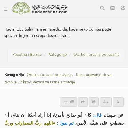
Hadis:
Ebu Salih nam je naredio da, kada neko od nas pođe
spavati, legne na svoju desnu stranu.
Početna stranica
Kategorije
Odlike i pravila ponašanja
Kategorija:
Odlike i pravila ponašanja
.
Razumijevanje dova i
zikrova
.
Zikrovi vezani za razne situacije
.
PDF
+
-
عن سهيل،
قال:
كان أبو صالح يأمرنا، إذا أراد أحدُنا أن ينامَ، أن
يضطجعَ على شِقِّه الأيمن،
ثم يقول:
«اللهم ربَّ السماواتِ وربَّ