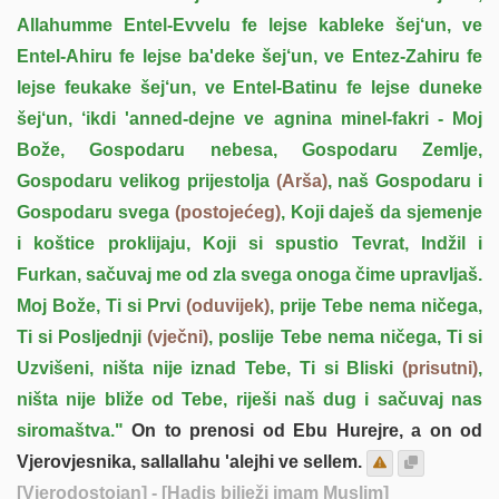
Allahumme Entel-Evvelu fe lejse kableke šej‘un, ve
Entel-Ahiru fe lejse ba'deke šej‘un, ve Entez-Zahiru fe
lejse feukake šej‘un, ve Entel-Batinu fe lejse duneke
šej‘un, ‘ikdi 'anned-dejne ve agnina minel-fakri - Moj
Bože, Gospodaru nebesa, Gospodaru Zemlje,
Gospodaru velikog prijestolja
(Arša)
, naš Gospodaru i
Gospodaru svega
(postojećeg)
, Koji daješ da sjemenje
i koštice proklijaju, Koji si spustio Tevrat, Indžil i
Furkan, sačuvaj me od zla svega onoga čime upravljaš.
Moj Bože, Ti si Prvi
(oduvijek)
, prije Tebe nema ničega,
Ti si Posljednji
(vječni)
, poslije Tebe nema ničega, Ti si
Uzvišeni, ništa nije iznad Tebe, Ti si Bliski
(prisutni)
,
ništa nije bliže od Tebe, riješi naš dug i sačuvaj nas
siromaštva."
On to prenosi od Ebu Hurejre, a on od
Vjerovjesnika, sallallahu 'alejhi ve sellem.
[Vjerodostojan]
- [Hadis bilježi imam Muslim]