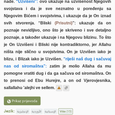
nade.
“Uzvišeni”:
ovo ukazuje na uzvišenost Njegovih
svojstava i da je sve neznatno u poređenju sa
Njegovim Bićem i svojstvima, i ukazuje da je On iznad
svih stvorenja. “Bliski
(Prisutni)
”: ukazuje da on
poznaje nevidljivo, ono što je skriveno i sve detaljno
poznaje, a također ukazuje i na Njegovu blizinu. To što
je On Uzvišeni i Bliski nije kontradiktorno, jer Allahu
ništa nije slično u svojstvima. On je Uzvišen iako je
blizu, i Blizak iako je Uzvišen.
“riješi naš dug i sačuvaj
nas od siromaštva”:
zatim je molio Allaha da mu
pomogne vratiti dug i da ga sačuva od siromaštva. On
to prenosi od Ebu Hurejre, a on od Vjerovjesnika,
sallallahu 'alejhi ve sellem.
Prikaz prijevoda
Jezik:
الإنجليزية
الأوردية
الإسبانية
Više
(15)