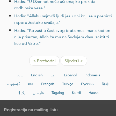
Hadis: "U Džennet neće ući onaj ko prekida
rodbinske veze."
Hadis: "Allahu najmrži ljudi jesu oni koji se u prepirci
i sporu žestoko svađaju."
Hadis: "Ko zaštiti čast svog brata muslimana kad on
nije prisutan, Allah će mu na Sudnjem danu zaštititi
lice od Vatre."
< Prethodni
Sljedeći >
عربي
English
اردو
Español
Indonesia
ئۇيغۇرچە
বাংলা
Français
Türkçe
Русский
हिन्दी
中文
فارسی
Tagalog
Kurdî
Hausa
Registracija na mailing listu