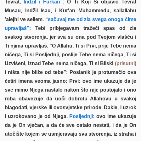
Tevrat,
Indžil i Furkan”:
O Ti Koji Si objavio Tevrat
Musau, Indžil Isau, i Kur'an Muhammedu, sallallahu
'alejhi ve sellem.
“sačuvaj me od zla svega onoga čime
upravljaš":
Tebi pribjegavam tražeći spas od zla
svakog stvorenja, jer sva su ona pod Tvojom vlašću i
Ti njima upravljaš. “O Allahu, Ti si Prvi, prije Tebe nema
ničega, Ti si Posljednji, poslije Tebe nema ničega, Ti si
Uzvišeni, iznad Tebe nema ničega, Ti si Bliski
(prisutni)
i ništa nije bliže od tebe”: Poslanik je protumačio ova
četiri imena veoma jasno: Prvi: ovo ime ukazuje da je
sve mimo Njega nastalo nakon što nije postojalo i ono
roba obavezuje da uoči dobrotu Allahovu u svakoj
blagodati, vjerske ili ovosvjetske prirode. Dakle, i uzrok
i uzrokovano je od Njega.
Posljednji:
ovo ime ukazuje
da je On vječan, a da će sve ostalo nestati, i da je On
utočište kojem se usmjeravaju sva stvorenja, iz straha i