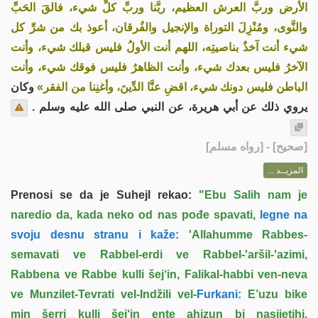
الأرض وربَّ العرش العظيم، ربَّنا وربِّ كلِّ شيء، فالقَ الحَبِّ
والنَّوى، ومُنْزِلَ التوراة والإنجيل والفُرقان، أعوذ بك من شرِّ كل
شيء أنت آخذٌ بناصيتِه، اللهم أنت الأولُ فليس قبلك شيء، وأنت
الآخرُ فليس بعدك شيء، وأنت الظاهرُ فليس فوقك شيء، وأنت
الباطن فليس دونك شيء، اقضِ عنَّا الدِّينَ، وأغنِنا من الفقر»
وكان
يروي ذلك عن أبي هريرة، عن النبي صلى الله عليه وسلم .
] - [رواه مسلم]
صحيح
[
المزيــد ...
Prenosi se da je Suhejl rekao:
"Ebu Salih nam je
naredio da, kada neko od nas pođe spavati,
legne na
svoju desnu stranu i kaže:
'Allahumme Rabbes-
semavati ve Rabbel-erdi ve Rabbel-'aršil-'azimi,
Rabbena ve Rabbe kulli šej‘in, Falikal-habbi ven-neva
ve Munzilet-Tevrati vel-Indžili vel-
Furkani:
E’uzu bike
min šerri kulli šej‘in ente ahizun bi nasijetihi,