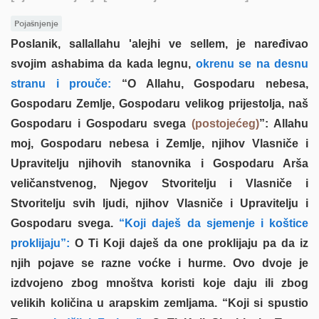
Pojašnjenje
Poslanik, sallallahu 'alejhi ve sellem, je naređivao
svojim ashabima da kada legnu,
okrenu se na desnu
stranu i prouče:
“O Allahu, Gospodaru nebesa,
Gospodaru Zemlje, Gospodaru velikog prijestolja, naš
Gospodaru i Gospodaru svega
(postojećeg)
”: Allahu
moj, Gospodaru nebesa i Zemlje, njihov Vlasniče i
Upravitelju njihovih stanovnika i Gospodaru Arša
veličanstvenog, Njegov Stvoritelju i Vlasniče i
Stvoritelju svih ljudi, njihov Vlasniče i Upravitelju i
Gospodaru svega.
“Koji daješ da sjemenje i koštice
proklijaju”:
O Ti Koji daješ da one proklijaju pa da iz
njih pojave se razne voćke i hurme. Ovo dvoje je
izdvojeno zbog mnoštva koristi koje daju ili zbog
velikih količina u arapskim zemljama. “Koji si spustio