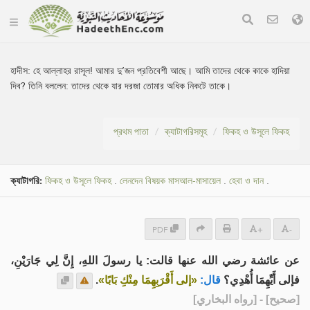
হাদীস:
হে আল্লাহর রাসূল! আমার দু’জন প্রতিবেশী আছে। আমি তাদের থেকে কাকে হাদিয়া
দিব? তিনি বললেন: তাদের থেকে যার দরজা তোমার অধিক নিকটে তাকে।
প্রথম পাতা
ক্যাটাগরিসমূহ
ফিকহ ও উসূলে ফিকহ
ক্যাটাগরি:
ফিকহ ও উসূলে ফিকহ
.
লেনদেন বিষয়ক মাসআল-মাসায়েল
.
হেবা ও দান
.
PDF
+
-
عن عائشة رضي الله عنها قالت: يا رسولَ اللهِ، إِنَّ لِي جَارَيْنِ،
.
«إلى أَقْرَبِهِمَا مِنْكِ بَابًا»
قال:
فإلى أَيِّهِمَا أُهْدِي؟
] - [رواه البخاري]
صحيح
[