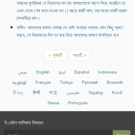
আরবের মুশরিকরা যে নিজেদের মন মত মাসগুলোকে আগে-পিছে করেছিল তা
এখন থেকে শেষ করে দেওয়া হল।) বছরে বারটি মাস; তার মধ্যে চারটি হারাম
(সম্মানীয়) মাস।
হাদীস: আল্লাহর কসম! তোমরা যে কেউ অন্যায় পন্থায় কোন কিছু গ্রহণ
করবে, সে কিয়ামতের দিন তা বয়ে নিয়ে আল্লাহর সামনে উপস্থিত হবে
< পূর্ববর্তী
পরবর্তী >
عربي
English
اردو
Español
Indonesia
ئۇيغۇرچە
Français
Türkçe
Русский
Bosanski
සිංහල
हिन्दी
中文
فارسی
Tagalog
Kurdî
Hausa
Português
ই-মেইল তালিকায় নিবন্ধন