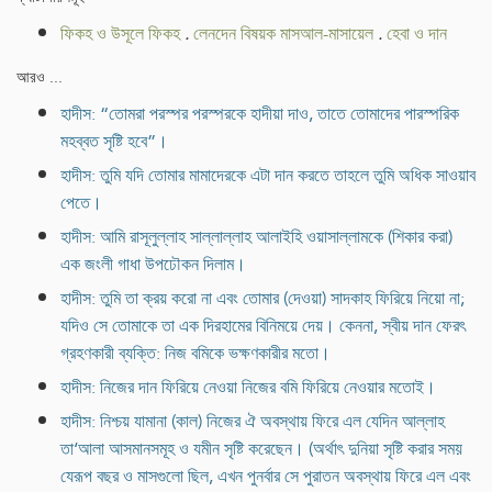
ফিকহ ও উসূলে ফিকহ
.
লেনদেন বিষয়ক মাসআল-মাসায়েল
.
হেবা ও দান
আরও ...
হাদীস: “তোমরা পরস্পর পরস্পরকে হাদীয়া দাও, তাতে তোমাদের পারস্পরিক
মহব্বত সৃষ্টি হবে”।
হাদীস: তুমি যদি তোমার মামাদেরকে এটা দান করতে তাহলে তুমি অধিক সাওয়াব
পেতে।
হাদীস: আমি রাসূলুল্লাহ সাল্লাল্লাহ আলাইহি ওয়াসাল্লামকে (শিকার করা)
এক জংলী গাধা উপঢৌকন দিলাম।
হাদীস: তুমি তা ক্রয় করো না এবং তোমার (দেওয়া) সাদকাহ ফিরিয়ে নিয়ো না;
যদিও সে তোমাকে তা এক দিরহামের বিনিময়ে দেয়। কেননা, স্বীয় দান ফেরৎ
গ্রহণকারী ব্যক্তি: নিজ বমিকে ভক্ষণকারীর মতো।
হাদীস: নিজের দান ফিরিয়ে নেওয়া নিজের বমি ফিরিয়ে নেওয়ার মতোই।
হাদীস: নিশ্চয় যামানা (কাল) নিজের ঐ অবস্থায় ফিরে এল যেদিন আল্লাহ
তা‘আলা আসমানসমূহ ও যমীন সৃষ্টি করেছেন। (অর্থাৎ দুনিয়া সৃষ্টি করার সময়
যেরূপ বছর ও মাসগুলো ছিল, এখন পুনর্বার সে পুরাতন অবস্থায় ফিরে এল এবং