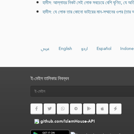
হাদীস: আল্লাহর নিকট সেই লোক সবচেয়ে বেশি ঘৃণিত, যে অ
হাদীস: যে লোক তার কোনো ভাইয়ের মান-সম্মানের ওপর (তার 
عربي
English
اردو
Español
Indone
ই-মেইল তালিকায় নিবন্ধন
github.com/IslamHouse-API