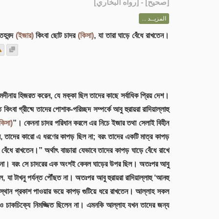
] - [رواه البخاري]
صحيح
[
المزيــد ...
তহবন্দ
(ইজার)
কিংবা ছোট চাদর
(কিসা)
, যা তারা ঘাড়ে বেঁধে রাখতেন।
মদীনায় হিজরত করেন, যে মক্কা ছিল তাদের কাছে সর্বাধিক প্রিয় দেশ।
া গ্রীষ্মে তাদের পোশাক-পরিচ্ছদ সম্পর্কে আবু হুরায়রা রাদিয়াল্লাহু
কিসা)
”। কেননা চাদর পরিধান করলে এর নিচে ইজার তথা সেলাই বিহীন
লেন, তাদের কারো এ ধরণের কাপড় ছিল না; বরং তাদের একটি মাত্র কাপড়
বেঁধে রাখতেন।” অর্থাৎ বাচ্চারা যেভাবে তাদের কাপড় ঘাড়ে বেঁধে রাখে
 ছিল না। বরং সে চাদরের এক অংশই কেবল ঘাড়ের উপর ছিল। অতঃপর আবু
, যা টাখনু পর্যন্ত পৌঁছত না। অতঃপর আবু হুরায়রা রাদিয়াল্লাহু ‘আনহু
্জাস্থান প্রকাশ পাওয়ার ভয়ে কাপড় গুটিয়ে ধরে রাখতেন। আল্লাহ সকল
স ও চাকচিক্যে নিমজ্জিত ছিলেন না। এমনকি আল্লাহ যখন তাদের জন্য