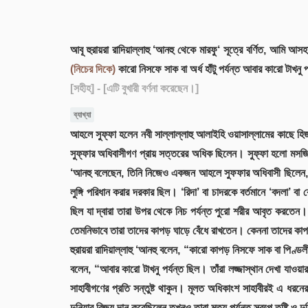
আবূ হুরায়রা রাদিয়াল্লাহু ‘আনহু থেকে মারফু‘ সূত্রে বর্ণিত, আমি
(নিচের দিকে)
কারো নিসফে সাক বা অর্ধ হাঁটু পর্যন্ত আবার কারো টাখন
[সহীহ]
- [এটি বুখারী বর্ণনা করেছেন।]
ব্যাখ্যা
আহলে সুফ্ফা হলেন নবী সাল্লাল্লাহু আলাইহি ওয়াসাল্লামের কাছে হি
সুফ্ফার অধিবাসীগণ প্রায় সত্তরের অধিক ছিলেন। সুফ্ফা হলো মসজিদে ন
‘আনহু বলেছেন, তিনি নিজেও একজন আহলে সুফফার অধিবাসী ছিলেন, 
লুঙ্গি পরিধান করার দরকার ছিল। ‘রিদা’ বা চাদরকে বর্তমানে ‘বদলা’
ছিল যা দ্বারা তারা উপর থেকে নিচ পর্যন্ত পুরো শরীর আবৃত করতেন। 
তেমনিভাবে তারা তাদের কাপড় ঘাড়ে বেঁধে রাখতেন। কেননা তাদের কা
হুরায়রা রাদিয়াল্লাহু ‘আনহু বলেন, “কারো কাপড় নিসফে সাক বা পিণ্ডলীর
বলেন, “আবার কারো টাখনু পর্যন্ত ছিল। তাঁরা লজ্জাস্থান দেখা যা
সাহাবীগণের প্রতি সন্তুষ্ট থাকুন। মূলত অধিকাংশ সাহাবীরই এ ধর
দুনিয়ার বিজয় দান করেছিলেন তখনও তারা মৃত্যু পর্যন্ত স্বল্পে তুষ্টি 