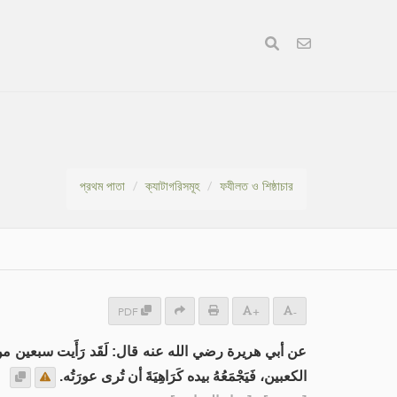
প্রথম পাতা
ক্যাটাগরিসমূহ
ফযীলত ও শিষ্ঠাচার
PDF
+
-
عن أبي هريرة رضي الله عنه قال: لَقَد رَأَيت سبعين من أهل الص
الكعبين، فَيَجْمَعُهُ بيده كَرَاهِيَةَ أن تُرى عورَتُه.