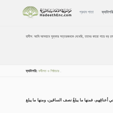
প্রথম পাতা
ক্যাটাগর
হাদীস:
আমি আসহাবে সুফ্ফার সত্তরজনকে দেখেছি, তাদের কারো গায়ে বড় চা
ক্যাটাগরি:
ফযীলত ও শিষ্ঠাচার
.
َطوا في أعناقِهم، فمنها ما يبلغُ نصف الساقين، ومنها ما يبلغ