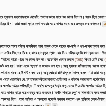
 আসহাবে সুফ্ফার সত্তরজনকে দেখেছি, তাদের কারো গায়ে বড় চাদর ছিল না। হয়ত ছিল কেবল 
ু পর্যন্ত ছিল। তারা লজ্জা-স্থান দেখা যাওয়ার ভয়ে কাপড় হাতে ধরে একত্র করে রাখতেন।
জরত করে আসা দরিদ্র সাহাবীগণ, যারা মক্কা থেকে তাদের ঘর-বাড়ি ও ধন-সম্পদ ত্যাগ করে 
ববীর পিছনের দিকে ছায়াময় ছাদযুক্ত স্থান, যার নিচে দরিদ্র মুহাজিরগণ ঘুমাতেন। শীত কিংব
“তাঁদের কারো গায়ে বড় চাদর ছিল না। হয়ত ছিল কেবল তহবন্দ
(ইজার)
কিংবা ছোট চাদর
(
 বা কোট বলা হয়। তখন একে ‘হুল্লা’ বা জামাও বলা হত। আবূ হুরায়রা রাদিয়াল্লাহু ‘আনহু ব
বর্তমানে যাকে ছোট গাউন বলা হয়। আবূ হুরায়রা রাদিয়াল্লাহু ‘আনহু বলেন, “যা তারা ঘাড়ে 
পড় এতো ছোট ছিল যে, তা তাদের শরীরের মাপমত তৈরী করা ও পরিধান করার জন্য যথেষ্ট
 অর্ধেক পর্যন্ত পৌঁছেছিল।” অর্থাৎ কাপড়ের দৈর্ঘ্য ঘাড় থেকে পিণ্ডলীর অর্ধেক পর্যন্ত ছিল
ওয়ার ভয়ে কাপড় হাতে ধরে একত্র করে রাখতেন। অর্থাৎ সালাতে রুকু‘ বা সাজদাহ’র সময় লজ
নের অবস্থা ছিল। তারা দারিদ্র ও অভাবের মধ্যেই বসবাস করতেন এবং দুনিয়ার ভোগ-বিলা
ও দুনিয়ার প্রতি অনাগ্রহ পোষণ করেছেন।