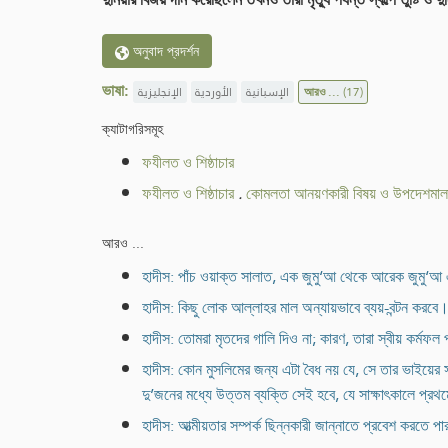
অনুবাদ প্রদর্শন
ভাষা:
الإنجليزية
الأوردية
الإسبانية
আরও ...
(17)
ক্যাটাগরিসমূহ
ফযীলত ও শিষ্ঠাচার
ফযীলত ও শিষ্ঠাচার
.
কোমলতা আনয়ণকারী বিষয় ও উপদেশমাল
আরও ...
হাদীস: পাঁচ ওয়াক্ত সালাত, এক জুমু‘আ থেকে আরেক জুমু‘আ 
হাদীস: কিছু লোক আল্লাহর মাল অন্যায়ভাবে ব্যয়-বন্টন করবে
হাদীস: তোমরা মৃতদের গালি দিও না; কারণ, তারা স্বীয় কর্মফল 
হাদীস: কোন মুসলিমের জন্য এটা বৈধ নয় যে, সে তার ভাইয়ের স
দু’জনের মধ্যে উত্তম ব্যক্তি সেই হবে, যে সাক্ষাৎকালে প্র
হাদীস: আত্মীয়তার সম্পর্ক ছিন্নকারী জান্নাতে প্রবেশ করতে প