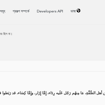
িসমূহ
প্রকল্প সম্পর্কে
Developers API
ভাষা
দর ছিল না।
ُّفَّةِ، مَا مِنهُم رَجُل عَلَيه رِدَاء، إِمَّا إِزَار، وإِمَّا كِسَاء، قد رَب