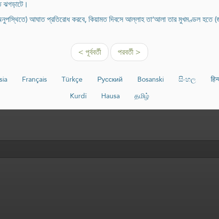
তি ঝগড়াটে।
অনুপস্থিতে) আঘাত প্রতিরোধ করবে, কিয়ামত দিবসে আল্লাহ তা‘আলা তার মুখমণ্ডল হতে (
< পূর্ববর্তী
পরবর্তী >
sia
Français
Türkçe
Русский
Bosanski
සිංහල
हिन्
Kurdî
Hausa
தமிழ்