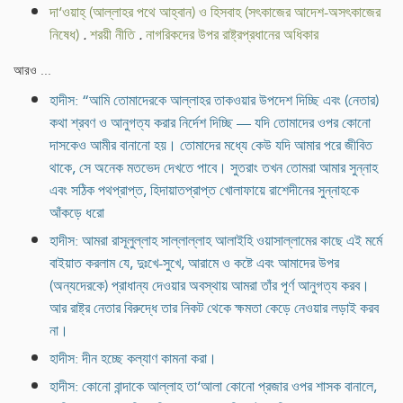
দা‘ওয়াহ্ (আল্লাহর পথে আহ্বান) ও হিসবাহ (সৎকাজের আদেশ-অসৎকাজের
নিষেধ)
.
শরয়ী নীতি
.
নাগরিকদের উপর রাষ্ট্রপ্রধানের অধিকার
আরও ...
হাদীস: “আমি তোমাদেরকে আল্লাহর তাকওয়ার উপদেশ দিচ্ছি এবং (নেতার)
কথা শ্রবণ ও আনুগত্য করার নির্দেশ দিচ্ছি — যদি তোমাদের ওপর কোনো
দাসকেও আমীর বানানো হয়। তোমাদের মধ্যে কেউ যদি আমার পরে জীবিত
থাকে, সে অনেক মতভেদ দেখতে পাবে। সুতরাং তখন তোমরা আমার সুন্নাহ
এবং সঠিক পথপ্রাপ্ত, হিদায়াতপ্রাপ্ত খোলাফায়ে রাশেদীনের সুন্নাহকে
আঁকড়ে ধরো
হাদীস: আমরা রাসূলুল্লাহ সাল্লাল্লাহ আলাইহি ওয়াসাল্লামের কাছে এই মর্মে
বাইয়াত করলাম যে, দুঃখে-সুখে, আরামে ও কষ্টে এবং আমাদের উপর
(অন্যদেরকে) প্রাধান্য দেওয়ার অবস্থায় আমরা তাঁর পূর্ণ আনুগত্য করব।
আর রাষ্ট্র নেতার বিরুদ্ধে তার নিকট থেকে ক্ষমতা কেড়ে নেওয়ার লড়াই করব
না।
হাদীস: দীন হচ্ছে কল্যাণ কামনা করা।
হাদীস: কোনো বান্দাকে আল্লাহ তা‘আলা কোনো প্রজার ওপর শাসক বানালে,