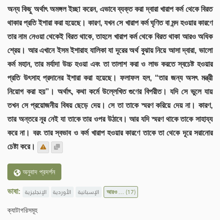
অন্য কিছু অর্থাৎ অমঙ্গল ইচ্ছা করেন, এভাবে ব্যক্ত করা দ্বারা খারাপ কর্ম থেকে বিরত
থাকার প্রতি ইশারা করা হয়েছে। কারণ, যখন সে খারাপ কর্ম ঘৃণিত বা মন্দ হওয়ার কারণে
তার নাম নেওয়া থেকেই বিরত থাকে, তাহলে খারাপ কর্ম থেকে বিরত থাকা আরও অধিক
শ্রেয়। আর এখানে ইসম ইশারাহ যালিকা যা দূরের অর্থ বুঝায় নিয়ে আসা দ্বারা, ভালো
কর্ম মহান, তার মর্যাদা উচ্চ হওয়া এবং তা তালাশ করা ও লাভ করতে স্বচেষ্ট হওয়ার
প্রতি উৎসাহ প্রদানের ইশারা করা হয়েছে। ফলাফল হল, “তার জন্য অসৎ মন্ত্রী
নিয়োগ করা হয়”। অর্থাৎ, কথা কর্মে উল্লেখিত গুণের বিপরীত। যদি সে ভুলে যায়
তখন সে প্রয়োজনীয় বিষয় ছেড়ে দেয়। সে তা তাকে স্মরণ করিয়ে দেয় না। কারণ,
তার অন্তরে নূর নেই যা তাকে তার ওপর উঠাবে। আর যদি স্মরণ থাকে তাকে সাহায্য
করে না। বরং তার স্বভাব ও কর্ম খারাপ হওয়ার কারণে তাকে তা থেকে দূরে সরানোর
চেষ্টা করে।
অনুবাদ প্রদর্শন
ভাষা:
الإنجليزية
الأوردية
الإسبانية
আরও ...
(17)
ক্যাটাগরিসমূহ