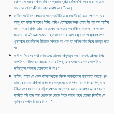
যেদিন সে মরবে সেদিন যদি সে প্রজার প্রতি ধোঁকাবাজি করে মরে, তাহলে
আল্লাহ তার প্রতি জান্নাত হারাম করে দিবেন।
হাদীস: আমি তোমাদেরকে আল্লাহভীতি এবং (আমীরের) কথা শোনা ও তার
আনুগত্য করার উপদেশ দিচ্ছি; যদিও তোমাদের উপর কোন নিগ্রো দাস আমীর
হয়। (স্মরণ রাখ) তোমাদের মধ্যে যে আমার পর জীবিত থাকবে, সে অনেক
মতভেদ বা অনৈক্য দেখবে। সুতরাং তোমরা আমার সুন্নাত ও সুপথপ্রাপ্ত
খুলাফায়ে রাশেদীনের রীতিকে আঁকড়ে ধর এবং তা মাড়ির দাঁত দিয়ে মজবুত করে
ধর।
হাদীস: “তাদের কথা শোন এবং তাদের আনুগত্য কর। কারণ, তাদের উপর
আপতিত দায়িত্বের দায়ভার তাদের উপর, আর তোমাদের ওপর আপতিত
দায়িত্বের দায়ভার তোমাদের উপর।”
হাদীস: “আর যে কেউ রাষ্ট্রপ্রধানের নিকট আনুগত্যের বাই‘আত করলো এবং
তার হাতে হাত রাখলো ও নিজের অন্তরের একনিষ্ঠতা তাকে দিয়ে দিল, তার
উচিত হবে যথাসম্ভব রাষ্ট্রপ্রধানের আনুগত্য করা। অতঃপর অন্য কোনো
ব্যক্তি যদি তার কাছ থেকে তা কেড়ে নিতে আসে, তবে তোমরা দ্বিতীয় সে
ব্যক্তির গর্দান উড়িয়ে দিবে।”