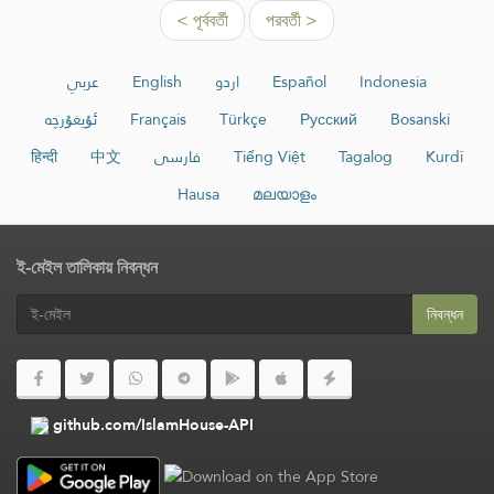
< পূর্ববর্তী
পরবর্তী >
عربي
English
اردو
Español
Indonesia
ئۇيغۇرچە
Français
Türkçe
Русский
Bosanski
हिन्दी
中文
فارسی
Tiếng Việt
Tagalog
Kurdî
Hausa
മലയാളം
ই-মেইল তালিকায় নিবন্ধন
নিবন্ধন
github.com/IslamHouse-API