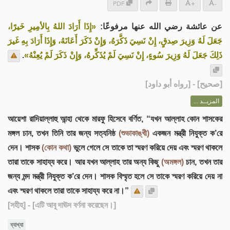
PDF
+
-
عن عائشة رضي الله عنها مرفوعًا:
«إِذَا أَرَادَ اللهُ بِالأمِيرِ خَيرًا،
جَعَلَ لَهُ وَزِيرَ صِدقٍ، إِنْ نَسِيَ ذَكَّرَهُ، وَإِنْ ذَكَرَ أَعَانَهُ، وَإِذَا أَرَادَ بِهِ غَيرَ
.
ذَلِكَ جَعَلَ لَهُ وَزِيرَ سُوءٍ، إِنْ نَسِيَ لَمْ يُذَكِّرهُ، وَإِنْ ذَكَرَ لَمْ يُعِنْهُ»
] - [رواه أبو داود]
صحيح
[
المزيــد ...
আয়েশা রাদিয়াল্লাহু আন্হা থেকে মারফু হিসেবে বর্ণিত, “যখন আল্লাহ কোন শাসকের
মঙ্গল চান, তখন তিনি তার জন্য সত্যনিষ্ঠ
(শুভাকাঙ্খী)
একজন মন্ত্রী নিযুক্ত ক’রে
দেন। শাসক
(কোন কথা)
ভুলে গেলে সে তাকে তা স্মরণ করিয়ে দেয় এবং স্মরণ থাকলে
তারা তাকে সাহায্য করে। আর যখন আল্লাহ তার অন্য কিছু
(অমঙ্গল)
চান, তখন তার
জন্য মন্দ মন্ত্রী নিযুক্ত ক’রে দেন। শাসক বিস্মৃত হলে সে তাকে স্মরণ করিয়ে দেয় না
এবং স্মরণ থাকলে তারা তাকে সাহায্য করে না।”
[সহীহ]
- [এটি আবূ দাঊদ বর্ণনা করেছেন।]
ব্যাখ্যা