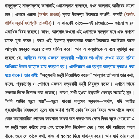
রাসূলুল্লাহ সাল্লাল্লাহু আলাইহি ওয়াসাল্লাম বলেছেন, যখন আল্লাহ আমীরের ভালো
চান। এখানে এরাদা
(অর্থাৎ চাওয়া)
দ্বারা উদ্দেশ্য ইরাদায়ে কাওনী. কাদারী
(অর্থাৎ
পার্থিব স্বার্থ সংশ্লিষ্ট তাকদীর)
। এ কারণেই তাতে—এই চাওয়াতে— ভালো ও মন্দ
একাধিক বিষয় রয়েছে। কারণ, আল্লাহ কখনো এই এরাদাকে মহব্বত করে এবং কখনো
তাকে ঘৃণা করেন। ফলে এই ইরাদাহ ব্যাপকতার কারণে ইরাদায়ে শর‘ঈয়াহ যাকে
আল্লাহ মহব্বত করেন তাকও সামিল করে। আর এ কল্যাণকে এ বলে ব্যাখ্যা করা
হয়েছে যে,
আমীরের জন্য একজন সত্যবাদী ওযীরের তাওফীক দেওয়া যাতে দুনিয়া
আখিরাত উভয় জাহানে তার কল্যাণ হয়। এমনিভাবে এর ব্যখ্যা জান্নাত দ্বারাও করা
হয়ে থাকে। তার বাণী:
“সত্যবাদী মন্ত্রী নিয়োজিত করেন” আল্লাহ তা‘আলা তার কথা,
কাজে, প্রকাশ্যে ও গোপনে একজন সত্যবাদী মন্ত্রী নিযুক্ত করেন। এখানে তাকে
সততার দিকে নিসবত করা হয়েছে। কারণ, সাথী হওয়া ইত্যাদি ক্ষেত্রে সততাই মূল।
“যদি আমীর ভুলে যায়”—ভুলে যাওয়া মানুষের স্বভাব—অর্থাৎ, যদি আমীর
প্রয়োজনীয় বিষয়গুলো ভুলে যায় অথবা শর‘ঈ কোন বিধানের বিষয়ে অজ্ঞ থাকে অথবা
কোন অত্যাচারিত লোকের ফায়সালা অথবা জন কল্যাণকর কোন বিষয় ভুলে গেছে তা এ
সৎ মন্ত্রী স্মরণ করিয়ে দেয় এবং তাকে দিক নির্দেশনা দেয়। আর যদি আমীরের স্মরণ
থাকে, তবে সে তাকে কথা, কাজ বা মতামত দিয়ে সাহায্য করে। আর যদি তার সাথে