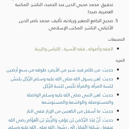
تحقيق: محمد محيي الدين عبد الحميد، الناشر: المكتبة
العصرية، صيدا.
صحيح الجامع الصغير وزيادته، تأليف: محمد ناصر الدين
الألباني، الناشر: المكتب الإسلامي.
التصنيفات
الفقه وأصوله
.
فقه الأسرة
.
اللباس والزينة
المزيد
حديث: من ظلم قيد شبر من الأرض؛ طوقه من سبع أرضين
حديث: لَعن رسول الله صلى الله عليه وسلم الرَّجُل يَلبَسُ
لِبْسَة المرأة، والمرأة تَلْبَس لبْسَة الرَّجُل
حديث: لعن النبي صلى الله عليه وسلم الواصلة
والمستوصلة، والواشمة والمستوشمة
حديث: ما أسفل من الكعبين من الإزار ففي النار
حديث: أَنَّ عَبْدَ الرَّحْمَنِ بْنَ عَوْفٍ، وَالزُّبَيْرَ بْنَ الْعَوَّامِ رضي الله
عنهما ، شَكَوَا الْقَمْلَ إلَى رَسُولِ الله صلى الله عليه وسلم