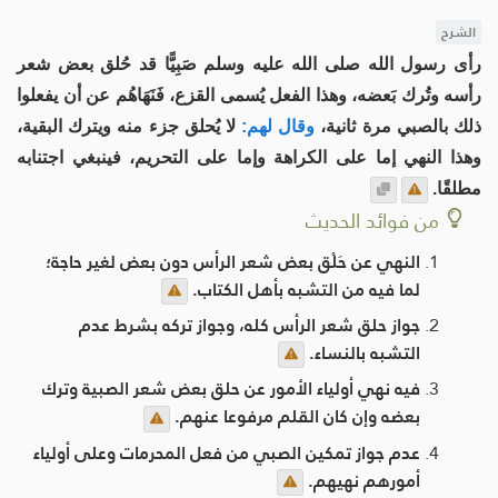
الشرح
رأى رسول الله صلى الله عليه وسلم صَبِيًّا قد حُلق بعض شعر
رأسه وتُرك بَعضه، وهذا الفعل يُسمى القزع، فَنَهَاهُم عن أن يفعلوا
ذلك بالصبي مرة ثانية،
وقال لهم:
لا يُحلق جزء منه ويترك البقية،
وهذا النهي إما على الكراهة وإما على التحريم، فينبغي اجتنابه
مطلقًا.
من فوائد الحديث
النهي عن حَلْق بعض شعر الرأس دون بعض لغير حاجة؛
لما فيه من التشبه بأهل الكتاب.
جواز حلق شعر الرأس كله، وجواز تركه بشرط عدم
التشبه بالنساء.
فيه نهي أولياء الأمور عن حلق بعض شعر الصبية وترك
بعضه وإن كان القلم مرفوعا عنهم.
عدم جواز تمكين الصبي من فعل المحرمات وعلى أولياء
أمورهم نهيهم.