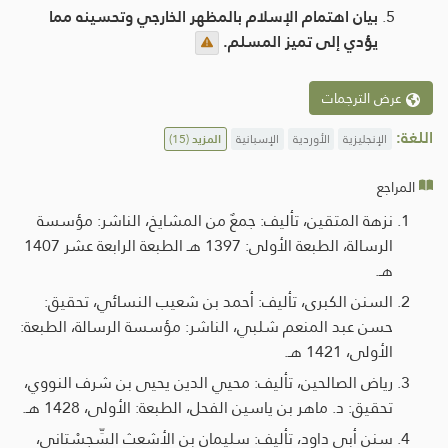
بيان اهتمام الإسلام بالمظهر الخارجي وتحسينه مما
يؤدي إلى تميز المسلم.
عرض الترجمات
اللغة:
الإنجليزية
الأوردية
الإسبانية
المزيد
(15)
المراجع
نزهة المتقين، تأليف: جمعٌ من المشايخ، الناشر: مؤسسة
الرسالة، الطبعة الأولى: 1397 هـ الطبعة الرابعة عشر 1407
هـ.
السنن الكبرى، تأليف: أحمد بن شعيب النسائي، تحقيق:
حسن عبد المنعم شلبي، الناشر: مؤسسة الرسالة، الطبعة:
الأولى، 1421 هـ.
رياض الصالحين، تأليف: محيي الدين يحيى بن شرف النووي،
تحقيق: د. ماهر بن ياسين الفحل، الطبعة: الأولى، 1428 هـ.
سنن أبي داود، تأليف: سليمان بن الأشعث السِّجِسْتاني،