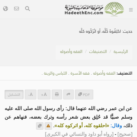
حديث:
احْلِقُوهُ كُلَّه، أو اتْرُكُوه كلَّه
الرئيسية
التصنيفات
الفقه وأصوله
التصنيف:
الفقه وأصوله
.
فقه الأسرة
.
اللباس والزينة
.
التشكيل
-
+
PDF
عن ابن عمر رضي الله عنهما قال: رأى رسول الله صلى الله عليه
وسلم صبيًّا قد حُلِق بعض شعر رأسه وترك بعضه، فنهاهم عن
ذلك،
وقال:
«احلقوه كله، أو اتركوه كله»
.
[
صحيح
]
-
[
رواه أبو داود والنسائي في الكبرى
]