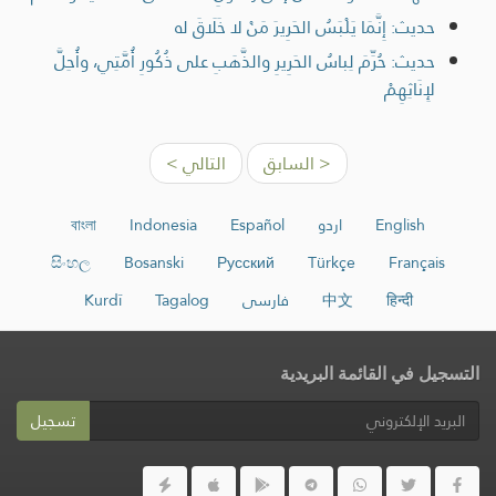
حديث: إِنَّمَا يَلْبَسُ الحَرِيرَ مَنْ لا خَلَاقَ له
حديث: حُرِّمَ لِباسُ الحَرِيرِ والذَّهَبِ على ذُكُورِ أُمَّتِي، وأُحِلَّ
لإِنَاثِهِمْ
< السابق
التالي >
English
اردو
Español
Indonesia
বাংলা
සිංහල
Bosanski
Русский
Türkçe
Français
हिन्दी
中文
فارسی
Tagalog
Kurdî
التسجيل في القائمة البريدية
تسجيل