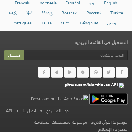
English
اردو
Español
Indonesia
Français
中文
हिन्दी
සිංහල
Bosanski
Русский
Türkçe
فارسی
Tiếng Việt
Kurdî
Hausa
Português
التسجيل في القائمة البريدية
تسجيل
github.com/IslamHouse-API
حول المشروع
•
اتصل بنا
•
API
موسوعة القرآن الكريم
-
موسوعة المصطلحات الإسلامية
موقع دار الإسلام