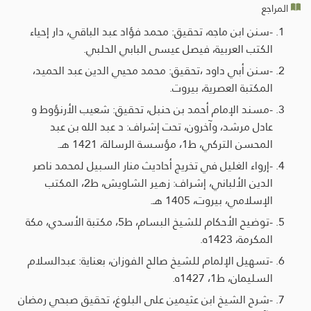
المراجع
-سنن ابن ماجه، تحقيق: محمد فؤاد عبد الباقي، دار إحياء
الكتب العربية، فيصل عيسى البابي الحلبي.
-سنن أبي داود ،تحقيق: محمد محيي الدين عبد الحميد،
المكتبة العصرية، بيروت.
-مسند الإمام أحمد بن حنبل، تحقيق: شعيب الأرنؤوط و
عادل مرشد، وآخرون، تحت إشراف: د عبد الله بن عبد
المحسن التركي، ط1، مؤسسة الرسالة، 1421 هـ.
-إرواء الغليل في تخريج أحاديث منار السبيل لمحمد ناصر
الدين الألباني، إشراف: زهير الشاويش، ط2، المكتب
الإسلامي، بيروت، 1405 هـ.
-توضيح الأحكام للشيخ البسام، ط5، مكتبة الأسدي، مكة
المكرمة، 1423ه.
-تسهيل الإلمام للشيخ صالح الفوزان، بعناية: عبدالسلام
السليمان، ط1، 1427ه.
-شرح الشيخ ابن عثيمين على البلوغ، تحقيق صبحي رمضان