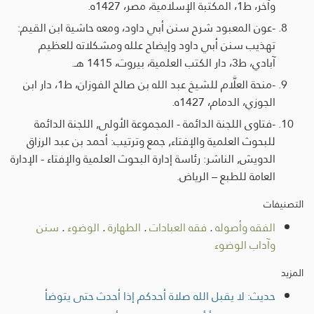
وآخر، ط1، المكتبة الإسلامية، مصر، 1427ه.
-عون المعبود شرح سنن أبي داود، ومعه حاشية ابن القيم:
تهذيب سنن أبي داود وإيضاح علله ومشكلاته للعظيم
آبادي، ط3، دار الكتب العلمية، بيروت، 1415 هـ.
-منحة العلَّام للشيخ عبد الله بن صالح الفوزان، ط1، دار ابن
الجوزي، الدمام، 1427ه.
-فتاوى اللجنة الدائمة - المجموعة الأولى, اللجنة الدائمة
للبحوث العلمية والإفتاء, جمع وترتيب: أحمد بن عبد الرزاق
الدويش, الناشر: رئاسة إدارة البحوث العلمية والإفتاء - الإدارة
العامة للطبع – الرياض.
التصنيفات
الفقه وأصوله
.
فقه العبادات
.
الطهارة
.
الوضوء
.
سنن
وآداب الوضوء
المزيد
حديث: لا يقبل الله صلاة أحدكم إذا أحدث حتى يتوضأ