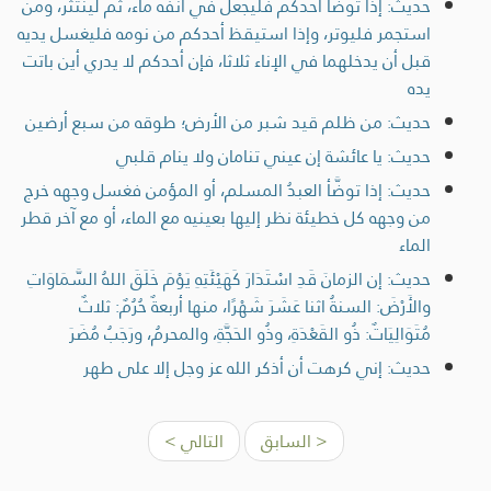
حديث: إذا توضأ أحدكم فليجعل في أنفه ماء، ثم لينتثر، ومن
استجمر فليوتر، وإذا استيقظ أحدكم من نومه فليغسل يديه
قبل أن يدخلهما في الإناء ثلاثا، فإن أحدكم لا يدري أين باتت
يده
حديث: من ظلم قيد شبر من الأرض؛ طوقه من سبع أرضين
حديث: يا عائشة إن عيني تنامان ولا ينام قلبي
حديث: إذا توضَّأ العبدُ المسلم، أو المؤمن فغسل وجهه خرج
من وجهه كل خطيئة نظر إليها بعينيه مع الماء، أو مع آخر قطر
الماء
حديث: إن الزمانَ قَدِ اسْتَدَارَ كَهَيْئَتِهِ يَوْمَ خَلَقَ اللهُ السَّمَاوَاتِ
والأَرْضَ: السنةُ اثنا عَشَرَ شَهْرًا، منها أربعةٌ حُرُمٌ: ثلاثٌ
مُتَوَالِيَاتٌ: ذُو القَعْدَةِ، وذُو الحَجَّةِ، والمحرمُ، ورَجَبُ مُضَرَ
حديث: إني كرهت أن أذكر الله عز وجل إلا على طهر
< السابق
التالي >